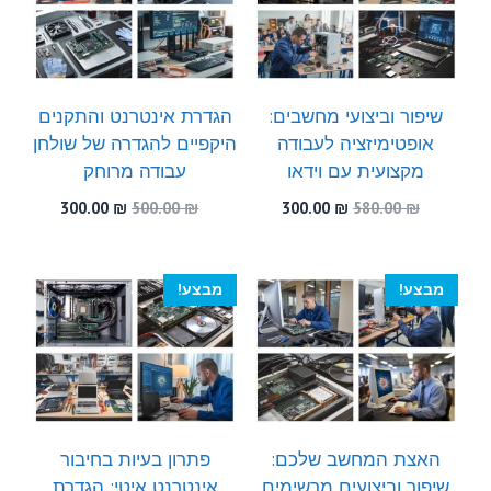
שיפור וביצועי מחשבים:
הגדרת אינטרנט והתקנים
אופטימיזציה לעבודה
היקפיים להגדרה של שולחן
מקצועית עם וידאו
עבודה מרוחק
המחיר
המחיר
המחיר
המחיר
300.00
₪
500.00
₪
300.00
₪
580.00
₪
המקורי
הנוכחי
המקורי
הנוכחי
היה:
הוא:
היה:
הוא:
300.00 ₪.
500.00 ₪.
300.00 ₪.
580.00 ₪.
מבצע!
מבצע!
האצת המחשב שלכם:
פתרון בעיות בחיבור
שיפור וביצועים מרשימים
אינטרנט איטי: הגדרת