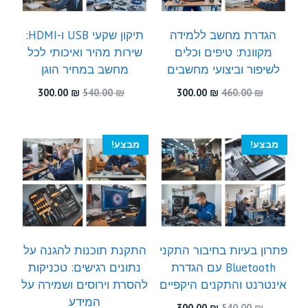
הגדרת מחשב ללמידה
תיקון שקעי USB ו-HDMI:
מקוונת: טיפים וכלים
שירות מהיר ואיכותי לכל
לשיפור וביצועי מחשבים
מחשב במחיר הוגן
המחיר
המחיר
המחיר
המחיר
300.00
₪
540.00
₪
300.00
₪
460.00
₪
המקורי
הנוכחי
המקורי
הנוכחי
היה:
הוא:
היה:
הוא:
300.00 ₪.
540.00 ₪.
300.00 ₪.
460.00 ₪.
מבצע!
מבצע!
פתרון בעיות בחיבור התקני
התקנת תוכנות להגנה על
Bluetooth עם הגדרת
נתונים רגישים: טכניקות
אינטרנט והתקנים היקפיים
להסרת וירוסים ושמירה על
המידע
המחיר
המחיר
300.00
₪
540.00
₪