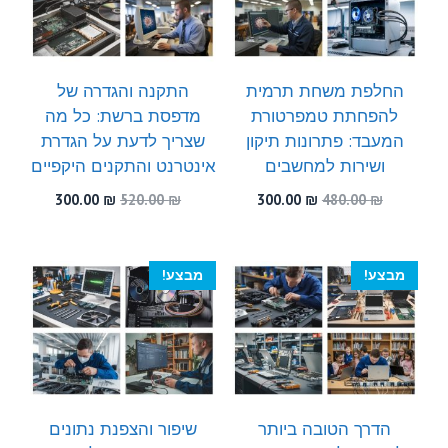
החלפת משחת תרמית
התקנה והגדרה של
להפחתת טמפרטורת
מדפסת ברשת: כל מה
המעבד: פתרונות תיקון
שצריך לדעת על הגדרת
ושירות למחשבים
אינטרנט והתקנים היקפיים
המחיר
המחיר
המחיר
המחיר
300.00
₪
520.00
₪
300.00
₪
480.00
₪
המקורי
הנוכחי
המקורי
הנוכחי
היה:
הוא:
היה:
הוא:
300.00 ₪.
520.00 ₪.
300.00 ₪.
480.00 ₪.
מבצע!
מבצע!
הדרך הטובה ביותר
שיפור והצפנת נתונים