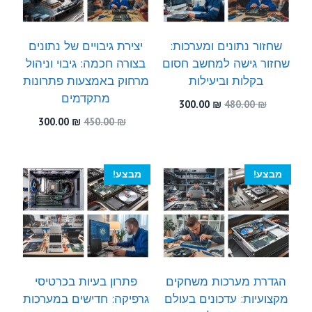
שחזור נתונים ומערכות:
יצירת גיבויים של נתונים
שחזור גישה למחשב חסום
בצורה חכמה: גיבוי וניהול
בקלות וביעילות
מרחוק באמצעות פתרונות
מתקדמים
המחיר
המחיר
300.00
₪
480.00
₪
המקורי
הנוכחי
המחיר
המחיר
300.00
₪
450.00
₪
היה:
הוא:
המקורי
הנוכחי
300.00 ₪.
480.00 ₪.
היה:
הוא:
300.00 ₪.
450.00 ₪.
מבצע!
מבצע!
הגדרת מערכות משחקים
פתרון בעיות בכרטיסי
מקצועיות: עדכונים בעולם
גרפיקה: חדישים במערכות