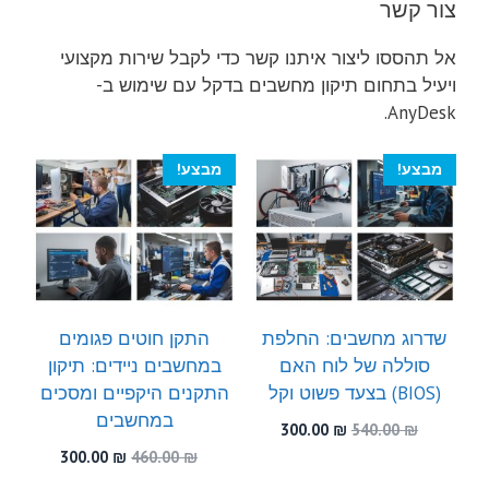
צור קשר
אל תהססו ליצור איתנו קשר כדי לקבל שירות מקצועי
ויעיל בתחום תיקון מחשבים בדקל עם שימוש ב-
AnyDesk.
מבצע!
מבצע!
שדרוג מחשבים: החלפת
התקן חוטים פגומים
סוללה של לוח האם
במחשבים ניידים: תיקון
(BIOS) בצעד פשוט וקל
התקנים היקפיים ומסכים
במחשבים
המחיר
המחיר
300.00
₪
540.00
₪
המקורי
הנוכחי
המחיר
המחיר
300.00
₪
460.00
₪
היה:
הוא:
המקורי
הנוכחי