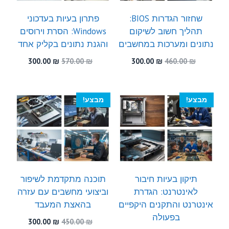
שחזור הגדרות BIOS:
פתרון בעיות בעדכוני
תהליך חשוב לשיקום
Windows: הסרת וירוסים
נתונים ומערכות במחשבים
והגנת נתונים בקליק אחד
המחיר
המחיר
המחיר
המחיר
300.00
₪
570.00
₪
300.00
₪
460.00
₪
המקורי
הנוכחי
המקורי
הנוכחי
היה:
הוא:
היה:
הוא:
300.00 ₪.
570.00 ₪.
300.00 ₪.
460.00 ₪.
מבצע!
מבצע!
תיקון בעיות חיבור
תוכנה מתקדמת לשיפור
לאינטרנט: הגדרת
וביצועי מחשבים עם עזרה
אינטרנט והתקנים היקפיים
בהאצת המעבד
בפעולה
המחיר
המחיר
300.00
₪
450.00
₪