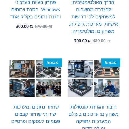
הדרך האולטימטיבית
פתרון בעיות בעדכוני
להגדרת מחשבים
Windows: הסרת וירוסים
למשחקים לפי דרישות
והגנת נתונים בקליק אחד
אישיות: מערכות גרפיקה,
המחיר
המחיר
300.00
₪
570.00
₪
משחקים ומולטימדיה
המקורי
הנוכחי
היה:
הוא:
המחיר
המחיר
300.00
₪
480.00
₪
300.00 ₪.
570.00 ₪.
המקורי
הנוכחי
היה:
הוא:
300.00 ₪.
480.00 ₪.
מבצע!
מבצע!
חיבור והגדרת קונסולות
שחזור נתונים ומערכות:
משחקים: עדכונים בעולם
שירותי שחזור קבצים
המערכות גרפיקה
פגומים לעסקים ופרטיים
ומולטימדיה