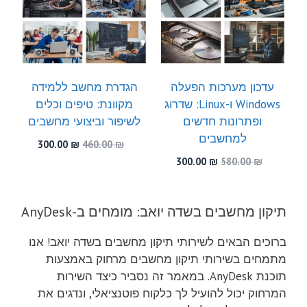
עדכון מערכות הפעלה
הגדרת מחשב ללמידה
Windows ו-Linux: שדרוג
מקוונת: טיפים וכלים
ופתרונות חדשים
לשיפור וביצועי מחשבים
למחשבים
המחיר
המחיר
300.00
₪
460.00
₪
המקורי
הנוכחי
המחיר
המחיר
300.00
₪
580.00
₪
היה:
הוא:
המקורי
הנוכחי
300.00 ₪.
460.00 ₪.
היה:
הוא:
300.00 ₪.
580.00 ₪.
תיקון מחשבים בשדה יואב: מומחים ב-AnyDesk
ברוכים הבאים לשירותי תיקון מחשבים בשדה יואב! אנו
מתמחים בשירותי תיקון מחשבים מרחוק באמצעות
תוכנת AnyDesk. במאמר זה נסביר כיצד השירות
המרחוק יכול להועיל לך כלקוח פוטנציאלי, ונדגים את