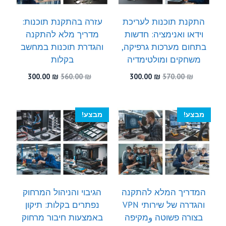
התקנת תוכנות לעריכת
עזרה בהתקנת תוכנות:
וידאו ואנימציה: חדשות
מדריך מלא להתקנה
בתחום מערכות גרפיקה,
והגדרת תוכנות במחשב
משחקים ומולטימדיה
בקלות
המחיר
המחיר
המחיר
המחיר
300.00
₪
560.00
₪
300.00
₪
570.00
₪
המקורי
הנוכחי
המקורי
הנוכחי
היה:
הוא:
היה:
הוא:
300.00 ₪.
560.00 ₪.
300.00 ₪.
570.00 ₪.
מבצע!
מבצע!
המדריך המלא להתקנה
הגיבוי והניהול המרחוק
והגדרה של שירותי VPN
נפתרים בקלות: תיקון
בצורה פשוטה وמקיפה
באמצעות חיבור מרחוק