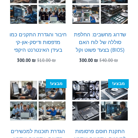
שדרוג מחשבים: החלפת
חיבור והגדרת התקנים כמו
סוללה של לוח האם
מדפסות ודיסק-און-קי
(BIOS) בצעד פשוט וקל
בעידן האינטרנט היקפי
המחיר
המחיר
המחיר
המחיר
300.00
₪
510.00
₪
300.00
₪
540.00
₪
המקורי
הנוכחי
המקורי
הנוכחי
היה:
הוא:
היה:
הוא:
300.00 ₪.
510.00 ₪.
300.00 ₪.
540.00 ₪.
מבצע!
מבצע!
התקנת חוסם פרסומות
הגדרת תוכנות למכשירים