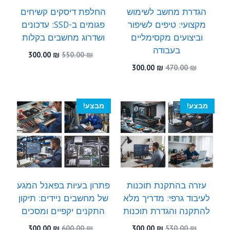
הגדרת מחשב לשימוש
החלפת דיסקים קשיחים
מקצועי: טיפים לשיפור
פגומים ב-SSD: עדכונים
וביצועים מקסימליים
ושדרוג מחשבים בקלות
בעבודה
המחיר
המחיר
300.00
₪
550.00
₪
המקורי
הנוכחי
המחיר
המחיר
300.00
₪
470.00
₪
היה:
הוא:
המקורי
הנוכחי
300.00 ₪.
550.00 ₪.
היה:
הוא:
300.00 ₪.
470.00 ₪.
מבצע!
מבצע!
עזרה בהתקנת תוכנות
פתרון בעיות בפאנל המגע
לעיבוד גרפי: מדריך מלא
של מחשבים ניידים: תיקון
להתקנה והגדרת תוכנות
התקנים יקפיים ומסכים
המחיר
המחיר
המחיר
המחיר
300.00
₪
600.00
₪
300.00
₪
530.00
₪