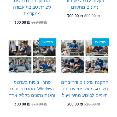
בקלות עם כלי שחזור
מרחוק: הגדרת כלים
נתונים מתקדם
ליצירת סביבת עבודה
מתקדמת
המחיר
המחיר
300.00
₪
600.00
₪
המקורי
הנוכחי
המחיר
המחיר
300.00
₪
580.00
₪
היה:
הוא:
המקורי
הנוכחי
300.00 ₪.
600.00 ₪.
היה:
הוא:
300.00 ₪.
580.00 ₪.
מבצע!
מבצע!
התקנת עדכונים ודרייברים
פתרון בעיות בעדכוני
לשדרוג מחשבים: עדכונים
Windows: הסרת וירוסים
חיוניים לביצוע מהיר ויעיל
והגנת נתונים בקליק אחד
המחיר
המחיר
המחיר
המחיר
300.00
₪
570.00
₪
300.00
₪
510.00
₪
המקורי
הנוכחי
המקורי
הנוכחי
היה:
הוא:
היה:
הוא: