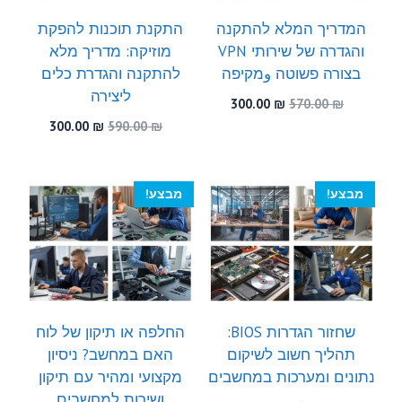
המדריך המלא להתקנה
התקנת תוכנות להפקת
והגדרה של שירותי VPN
מוזיקה: מדריך מלא
בצורה פשוטה وמקיפה
להתקנה והגדרת כלים
ליצירה
המחיר
המחיר
300.00
₪
570.00
₪
המקורי
הנוכחי
המחיר
המחיר
300.00
₪
590.00
₪
היה:
הוא:
המקורי
הנוכחי
300.00 ₪.
570.00 ₪.
היה:
הוא:
300.00 ₪.
590.00 ₪.
מבצע!
מבצע!
שחזור הגדרות BIOS:
החלפה או תיקון של לוח
תהליך חשוב לשיקום
האם במחשב? ניסיון
נתונים ומערכות במחשבים
מקצועי ומהיר עם תיקון
ושירות למחשבים