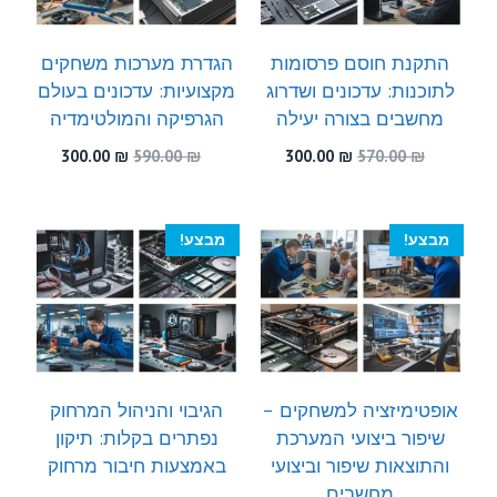
התקנת חוסם פרסומות
הגדרת מערכות משחקים
לתוכנות: עדכונים ושדרוג
מקצועיות: עדכונים בעולם
מחשבים בצורה יעילה
הגרפיקה והמולטימדיה
המחיר
המחיר
המחיר
המחיר
300.00
₪
590.00
₪
300.00
₪
570.00
₪
המקורי
הנוכחי
המקורי
הנוכחי
היה:
הוא:
היה:
הוא:
300.00 ₪.
590.00 ₪.
300.00 ₪.
570.00 ₪.
מבצע!
מבצע!
אופטימיזציה למשחקים –
הגיבוי והניהול המרחוק
שיפור ביצועי המערכת
נפתרים בקלות: תיקון
והתוצאות שיפור וביצועי
באמצעות חיבור מרחוק
מחשבים