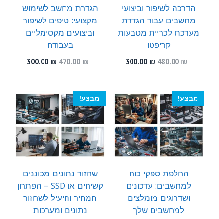
הדרכה לשיפור וביצועי
הגדרת מחשב לשימוש
מחשבים עבור הגדרת
מקצועי: טיפים לשיפור
מערכת לכריית מטבעות
וביצועים מקסימליים
קריפטו
בעבודה
המחיר
המחיר
המחיר
המחיר
300.00
₪
470.00
₪
300.00
₪
480.00
₪
המקורי
הנוכחי
המקורי
הנוכחי
היה:
הוא:
היה:
הוא:
300.00 ₪.
470.00 ₪.
300.00 ₪.
480.00 ₪.
מבצע!
מבצע!
החלפת ספקי כוח
שחזור נתונים מכוננים
למחשבים: עדכונים
קשיחים או SSD – הפתרון
ושדרוגים מומלצים
המהיר והיעיל לשחזור
למחשבים שלך
נתונים ומערכות