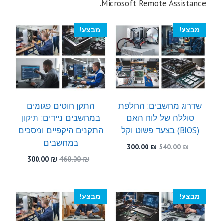
Microsoft Remote Assistance.
מבצע!
מבצע!
שדרוג מחשבים: החלפת
התקן חוטים פגומים
סוללה של לוח האם
במחשבים ניידים: תיקון
(BIOS) בצעד פשוט וקל
התקנים היקפיים ומסכים
במחשבים
המחיר
המחיר
300.00
₪
540.00
₪
המקורי
הנוכחי
המחיר
המחיר
300.00
₪
460.00
₪
היה:
הוא:
המקורי
הנוכחי
300.00 ₪.
540.00 ₪.
היה:
הוא:
300.00 ₪.
460.00 ₪.
מבצע!
מבצע!