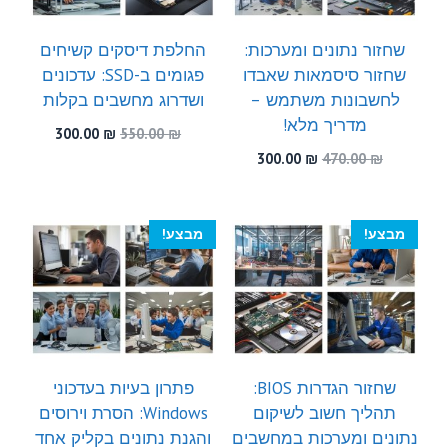
שחזור נתונים ומערכות:
החלפת דיסקים קשיחים
שחזור סיסמאות שאבדו
פגומים ב-SSD: עדכונים
לחשבונות משתמש –
ושדרוג מחשבים בקלות
מדריך מלא!
המחיר
המחיר
300.00
₪
550.00
₪
המקורי
הנוכחי
המחיר
המחיר
300.00
₪
470.00
₪
היה:
הוא:
המקורי
הנוכחי
300.00 ₪.
550.00 ₪.
היה:
הוא:
300.00 ₪.
470.00 ₪.
מבצע!
מבצע!
שחזור הגדרות BIOS:
פתרון בעיות בעדכוני
תהליך חשוב לשיקום
Windows: הסרת וירוסים
נתונים ומערכות במחשבים
והגנת נתונים בקליק אחד