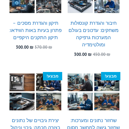
חיבור והגדרת קונסולות
תיקון והגדרת מסכים –
משחקים: עדכונים בעולם
פתרון בעיות באות הווידאו:
המערכות גרפיקה
תיקון התקנים היקפיים
ומולטימדיה
המחיר
המחיר
300.00
₪
570.00
₪
המקורי
הנוכחי
המחיר
המחיר
300.00
₪
450.00
₪
היה:
הוא:
המקורי
הנוכחי
300.00 ₪.
570.00 ₪.
היה:
הוא:
300.00 ₪.
450.00 ₪.
מבצע!
מבצע!
שחזור נתונים ומערכות:
יצירת גיבויים של נתונים
שחזור גישה למחשב חסום
בצורה חכמה: גיבוי וניהול