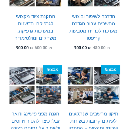
הדרכה לשיפור וביצועי
התקנת ציוד מקצועי
מחשבים עבור הגדרת
לגרפיקה: חדשנות
מערכת לכריית מטבעות
במערכות גרפיקה,
קריפטו
משחקים ומולטימדיה
המחיר
המחיר
המחיר
המחיר
300.00
₪
600.00
₪
300.00
₪
480.00
₪
המקורי
הנוכחי
המקורי
הנוכחי
היה:
הוא:
היה:
הוא:
300.00 ₪.
600.00 ₪.
300.00 ₪.
480.00 ₪.
מבצע!
מבצע!
תיקון מחשבים שנתקעים
הגנה מפני פישינג ודואר
לעיתים קרובות בשירות
זבל: כיצד להסיר וירוסים
איכותי ומקצועי – הפתרון
ולשמור על נתונים בצורה