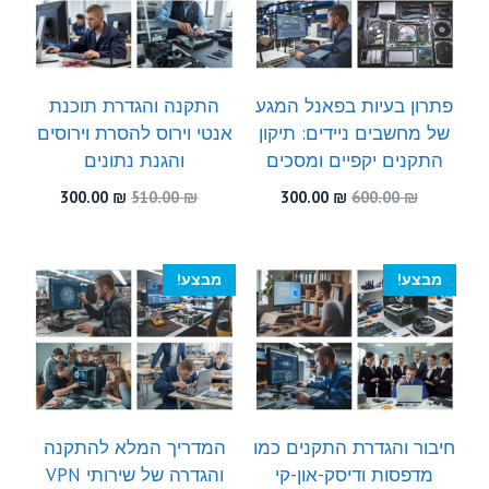
פתרון בעיות בפאנל המגע
התקנה והגדרת תוכנת
של מחשבים ניידים: תיקון
אנטי וירוס להסרת וירוסים
התקנים יקפיים ומסכים
והגנת נתונים
המחיר
המחיר
המחיר
המחיר
300.00
₪
510.00
₪
300.00
₪
600.00
₪
המקורי
הנוכחי
המקורי
הנוכחי
היה:
הוא:
היה:
הוא:
300.00 ₪.
510.00 ₪.
300.00 ₪.
600.00 ₪.
מבצע!
מבצע!
חיבור והגדרת התקנים כמו
המדריך המלא להתקנה
מדפסות ודיסק-און-קי
והגדרה של שירותי VPN