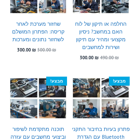
החלפה או תיקון של לוח
שחזור מערכת לאחר
האם במחשב? ניסיון
קריסה: הפתרון המושלם
מקצועי ומהיר עם תיקון
לשחזור נתונים ומערכות
ושירות למחשבים
המחיר
המחיר
300.00
₪
500.00
₪
המקורי
הנוכחי
המחיר
המחיר
300.00
₪
490.00
₪
היה:
הוא:
המקורי
הנוכחי
300.00 ₪.
500.00 ₪.
היה:
הוא:
300.00 ₪.
490.00 ₪.
מבצע!
מבצע!
פתרון בעיות בחיבור התקני
תוכנה מתקדמת לשיפור
Bluetooth עם הגדרת
וביצועי מחשבים עם עזרה