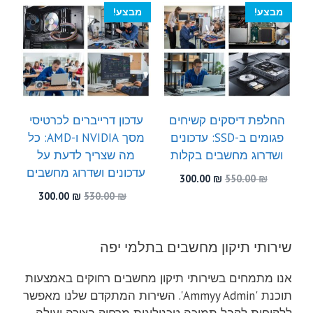
300.00 ₪.
520.00 ₪.
300.00 ₪.
460.00 ₪.
מבצע!
מבצע!
החלפת דיסקים קשיחים
עדכון דרייברים לכרטיסי
פגומים ב-SSD: עדכונים
מסך NVIDIA ו-AMD: כל
ושדרוג מחשבים בקלות
מה שצריך לדעת על
עדכונים ושדרוג מחשבים
המחיר
המחיר
300.00
₪
550.00
₪
המקורי
הנוכחי
המחיר
המחיר
300.00
₪
530.00
₪
היה:
הוא:
המקורי
הנוכחי
300.00 ₪.
550.00 ₪.
היה:
הוא:
300.00 ₪.
530.00 ₪.
שירותי תיקון מחשבים בתלמי יפה
אנו מתמחים בשירותי תיקון מחשבים רחוקים באמצעות
תוכנת 'Ammyy Admin'. השירות המתקדם שלנו מאפשר
ללקוחות לקבל תמיכה טכנולוגית מרחוק בצורה יעילה