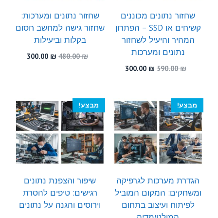
שחזור נתונים מכוננים
שחזור נתונים ומערכות:
קשיחים או SSD – הפתרון
שחזור גישה למחשב חסום
המהיר והיעיל לשחזור
בקלות וביעילות
נתונים ומערכות
המחיר
המחיר
300.00
₪
480.00
₪
המקורי
הנוכחי
המחיר
המחיר
300.00
₪
590.00
₪
היה:
הוא:
המקורי
הנוכחי
300.00 ₪.
480.00 ₪.
היה:
הוא:
300.00 ₪.
590.00 ₪.
מבצע!
מבצע!
הגדרת מערכות לגרפיקה
שיפור והצפנת נתונים
ומשחקים: המקום המוביל
רגישים: טיפים להסרת
לפיתוח ועיצוב בתחום
וירוסים והגנה על נתונים
המולטימדיה