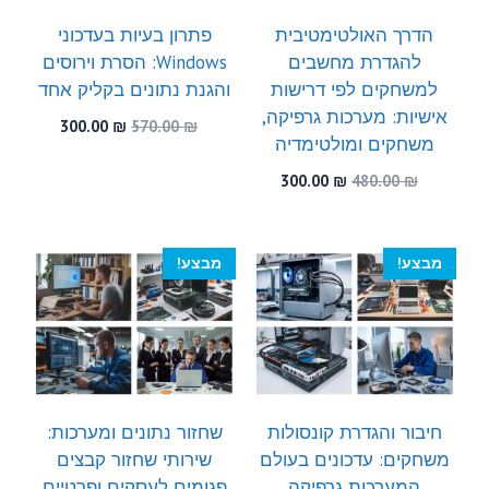
הדרך האולטימטיבית
פתרון בעיות בעדכוני
להגדרת מחשבים
Windows: הסרת וירוסים
למשחקים לפי דרישות
והגנת נתונים בקליק אחד
אישיות: מערכות גרפיקה,
המחיר
המחיר
300.00
₪
570.00
₪
משחקים ומולטימדיה
המקורי
הנוכחי
היה:
הוא:
המחיר
המחיר
300.00
₪
480.00
₪
300.00 ₪.
570.00 ₪.
המקורי
הנוכחי
היה:
הוא:
300.00 ₪.
480.00 ₪.
מבצע!
מבצע!
חיבור והגדרת קונסולות
שחזור נתונים ומערכות:
משחקים: עדכונים בעולם
שירותי שחזור קבצים
המערכות גרפיקה
פגומים לעסקים ופרטיים