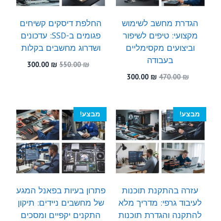
הגדרת מחשב לשימוש
החלפת דיסקים קשיחים
מקצועי: טיפים לשיפור
פגומים ב-SSD: עדכונים
וביצועים מקסימליים
ושדרוג מחשבים בקלות
בעבודה
המחיר
המחיר
300.00
₪
550.00
₪
המקורי
הנוכחי
המחיר
המחיר
300.00
₪
470.00
₪
היה:
הוא:
המקורי
הנוכחי
300.00 ₪.
550.00 ₪.
היה:
הוא:
300.00 ₪.
470.00 ₪.
מבצע!
מבצע!
עזרה בהתקנת תוכנות
פתרון בעיות בפאנל המגע
לעיבוד גרפי: מדריך מלא
של מחשבים ניידים: תיקון
להתקנה והגדרת תוכנות
התקנים יקפיים ומסכים