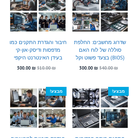
שדרוג מחשבים: החלפת
חיבור והגדרת התקנים כמו
סוללה של לוח האם
מדפסות ודיסק-און-קי
(BIOS) בצעד פשוט וקל
בעידן האינטרנט היקפי
המחיר
המחיר
המחיר
המחיר
300.00
₪
510.00
₪
300.00
₪
540.00
₪
המקורי
הנוכחי
המקורי
הנוכחי
היה:
הוא:
היה:
הוא:
300.00 ₪.
510.00 ₪.
300.00 ₪.
540.00 ₪.
מבצע!
מבצע!