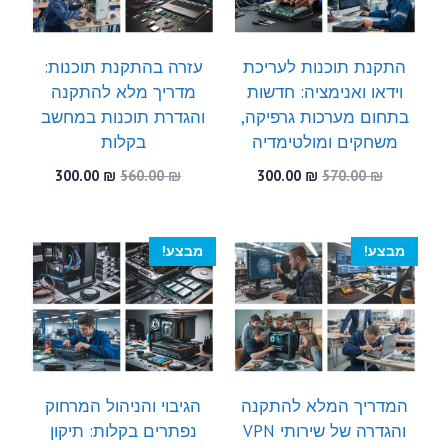
התקנת תוכנות לעריכת
עזרה בהתקנת תוכנות:
וידאו ואנימציה: חדשות
מדריך מלא להתקנה
בתחום מערכות גרפיקה,
והגדרת תוכנות במחשב
משחקים ומולטימדיה
בקלות
המחיר
המחיר
המחיר
המחיר
300.00
₪
560.00
₪
300.00
₪
570.00
₪
המקורי
הנוכחי
המקורי
הנוכחי
היה:
הוא:
היה:
הוא:
300.00 ₪.
560.00 ₪.
300.00 ₪.
570.00 ₪.
מבצע!
מבצע!
המדריך המלא להתקנה
הגיבוי והניהול המרחוק
והגדרה של שירותי VPN
נפתרים בקלות: תיקון