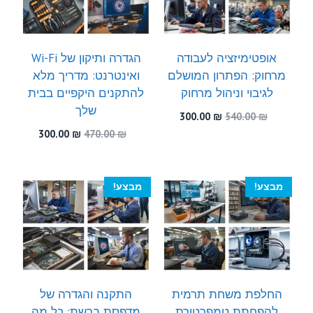
אופטימיזציה לעבודה
הגדרה ותיקון של Wi-Fi
מרחוק: הפתרון המושלם
ואינטרנט: מדריך מלא
לגיבוי וניהול מרחוק
להתקנים היקפיים בבית
שלך
המחיר
המחיר
300.00
₪
540.00
₪
המקורי
הנוכחי
המחיר
המחיר
300.00
₪
470.00
₪
היה:
הוא:
המקורי
הנוכחי
300.00 ₪.
540.00 ₪.
היה:
הוא:
300.00 ₪.
470.00 ₪.
מבצע!
מבצע!
החלפת משחת תרמית
התקנה והגדרה של
להפחתת טמפרטורת
מדפסת ברשת: כל מה