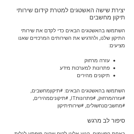
יצירת שישה האשטגים למטרת קידום שירותי
תיקון מחשבים
השתמשו בהאשטגים הבאים כדי לקדם את שירותי
התיקון שלנו, ולהדגיש את השירותים המרכזיים שאנו
מציעים:
עזרה מרחוק
פתרונות למערכות מידע
תיקונים מהירים
השתמשו בהאשטגים הבאים: #תיקוןמחשבים,
#עזרהמרחוק, #פתרונותIT, #תיקוניםמהירים,
#מחשביםנחשולים, #שירותיתיקון
סיפור לב מרגש
באחת הפעמים, הגיע אלינו לקוח שהיה מופתע לגלות