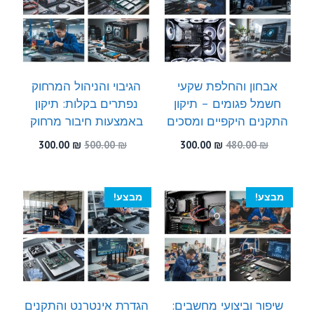
אבחון והחלפת שקעי
הגיבוי והניהול המרחוק
חשמל פגומים – תיקון
נפתרים בקלות: תיקון
התקנים היקפיים ומסכים
באמצעות חיבור מרחוק
המחיר
המחיר
המחיר
המחיר
300.00
₪
500.00
₪
300.00
₪
480.00
₪
המקורי
הנוכחי
המקורי
הנוכחי
היה:
הוא:
היה:
הוא:
300.00 ₪.
500.00 ₪.
300.00 ₪.
480.00 ₪.
מבצע!
מבצע!
שיפור וביצועי מחשבים:
הגדרת אינטרנט והתקנים