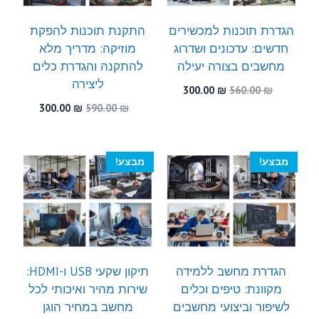
הגדרת תוכנות למכשירים
התקנת תוכנות להפקת
חדשים: עדכונים ושדרוג
מוזיקה: מדריך מלא
מחשבים בצורה יעילה
להתקנה והגדרת כלים
ליצירה
המחיר
המחיר
300.00
₪
560.00
₪
המקורי
הנוכחי
המחיר
המחיר
300.00
₪
590.00
₪
היה:
הוא:
המקורי
הנוכחי
300.00 ₪.
560.00 ₪.
היה:
הוא:
300.00 ₪.
590.00 ₪.
מבצע!
מבצע!
הגדרת מחשב ללמידה
תיקון שקעי USB ו-HDMI:
מקוונת: טיפים וכלים
שירות מהיר ואיכותי לכל
לשיפור וביצועי מחשבים
מחשב במחיר הוגן