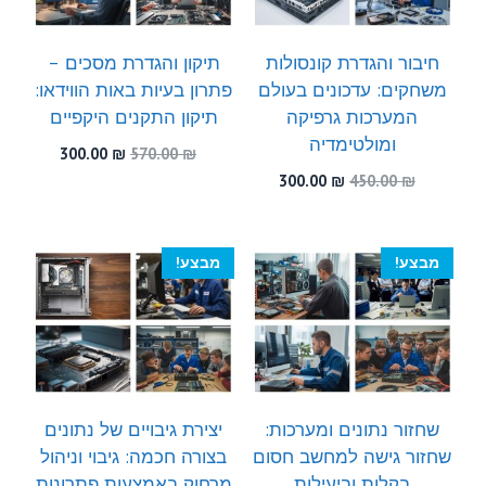
חיבור והגדרת קונסולות
תיקון והגדרת מסכים –
משחקים: עדכונים בעולם
פתרון בעיות באות הווידאו:
המערכות גרפיקה
תיקון התקנים היקפיים
ומולטימדיה
המחיר
המחיר
300.00
₪
570.00
₪
המקורי
הנוכחי
המחיר
המחיר
300.00
₪
450.00
₪
היה:
הוא:
המקורי
הנוכחי
300.00 ₪.
570.00 ₪.
היה:
הוא:
300.00 ₪.
450.00 ₪.
מבצע!
מבצע!
שחזור נתונים ומערכות:
יצירת גיבויים של נתונים
שחזור גישה למחשב חסום
בצורה חכמה: גיבוי וניהול
בקלות וביעילות
מרחוק באמצעות פתרונות