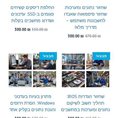
שחזור נתונים ומערכות:
החלפת דיסקים קשיחים
שחזור סיסמאות שאבדו
פגומים ב-SSD: עדכונים
לחשבונות משתמש –
ושדרוג מחשבים בקלות
מדריך מלא!
המחיר
המחיר
300.00
₪
550.00
₪
המקורי
הנוכחי
המחיר
המחיר
300.00
₪
470.00
₪
היה:
הוא:
המקורי
הנוכחי
300.00 ₪.
550.00 ₪.
היה:
הוא:
300.00 ₪.
470.00 ₪.
מבצע!
מבצע!
שחזור הגדרות BIOS:
פתרון בעיות בעדכוני
תהליך חשוב לשיקום
Windows: הסרת וירוסים
נתונים ומערכות במחשבים
והגנת נתונים בקליק אחד