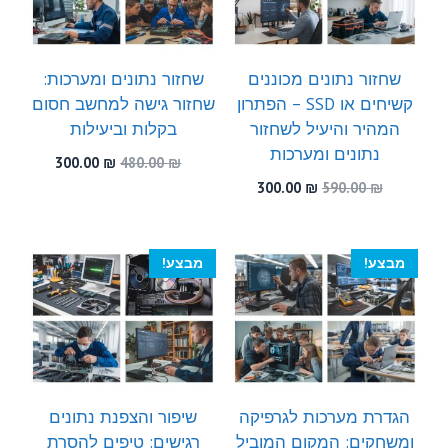
שחזור נתונים מכוננים
שחזור נתונים ומערכות:
קשיחים או SSD – הפתרון
שחזור גישה למחשב חסום
המהיר והיעיל לשחזור
בקלות וביעילות
נתונים ומערכות
המחיר
המחיר
300.00
₪
480.00
₪
המקורי
הנוכחי
המחיר
המחיר
300.00
₪
590.00
₪
היה:
הוא:
המקורי
הנוכחי
300.00 ₪.
480.00 ₪.
היה:
הוא:
300.00 ₪.
590.00 ₪.
מבצע!
מבצע!
הגדרת מערכות לגרפיקה
שיפור והצפנת נתונים
ומשחקים: המקום המוביל
רגישים: טיפים להסרת