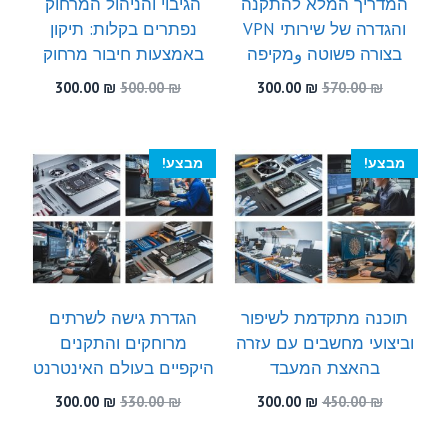
המדריך המלא להתקנה
הגיבוי והניהול המרחוק
והגדרה של שירותי VPN
נפתרים בקלות: תיקון
בצורה פשוטה وמקיפה
באמצעות חיבור מרחוק
המחיר
המחיר
המחיר
המחיר
300.00
₪
500.00
₪
300.00
₪
570.00
₪
המקורי
הנוכחי
המקורי
הנוכחי
היה:
הוא:
היה:
הוא:
300.00 ₪.
500.00 ₪.
300.00 ₪.
570.00 ₪.
מבצע!
מבצע!
תוכנה מתקדמת לשיפור
הגדרת גישה לשרתים
וביצועי מחשבים עם עזרה
מרוחקים והתקנים
בהאצת המעבד
היקפיים בעולם האינטרנט
המחיר
המחיר
המחיר
המחיר
300.00
₪
530.00
₪
300.00
₪
450.00
₪
המקורי
הנוכחי
המקורי
הנוכחי
היה:
הוא:
היה:
הוא: