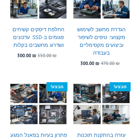
הגדרת מחשב לשימוש
החלפת דיסקים קשיחים
מקצועי: טיפים לשיפור
פגומים ב-SSD: עדכונים
וביצועים מקסימליים
ושדרוג מחשבים בקלות
בעבודה
המחיר
המחיר
300.00
₪
550.00
₪
המקורי
הנוכחי
המחיר
המחיר
300.00
₪
470.00
₪
היה:
הוא:
המקורי
הנוכחי
300.00 ₪.
550.00 ₪.
היה:
הוא:
300.00 ₪.
470.00 ₪.
מבצע!
מבצע!
עזרה בהתקנת תוכנות
פתרון בעיות בפאנל המגע