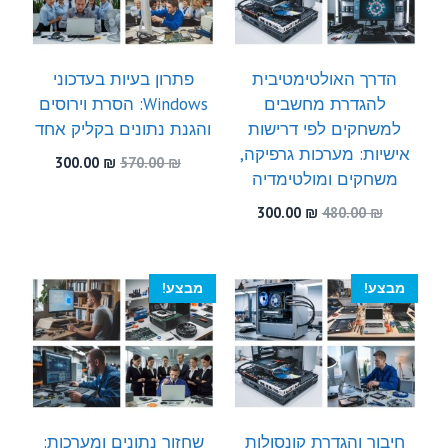
הדרך האולטימטיבית
פתרון בעיות בעדכוני
להגדרת מחשבים
Windows: הסרת וירוסים
למשחקים לפי דרישות
והגנת נתונים בקליק אחד
אישיות: מערכות גרפיקה,
המחיר
המחיר
300.00
₪
570.00
₪
משחקים ומולטימדיה
המקורי
הנוכחי
היה:
הוא:
המחיר
המחיר
300.00
₪
480.00
₪
300.00 ₪.
570.00 ₪.
המקורי
הנוכחי
היה:
הוא:
300.00 ₪.
480.00 ₪.
מבצע!
מבצע!
חיבור והגדרת קונסולות
שחזור נתונים ומערכות: