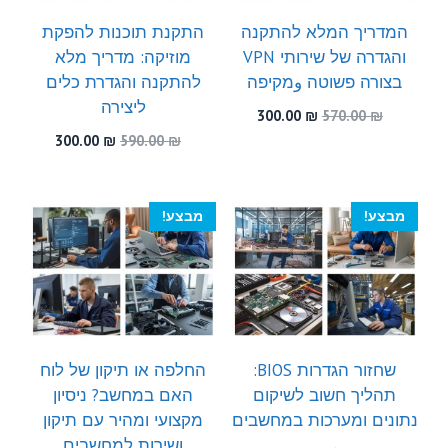
המדריך המלא להתקנה
התקנת תוכנות להפקת
והגדרה של שירותי VPN
מוזיקה: מדריך מלא
בצורה פשוטה وמקיפה
להתקנה והגדרת כלים
ליצירה
המחיר
המחיר
300.00
₪
570.00
₪
המקורי
הנוכחי
המחיר
המחיר
300.00
₪
590.00
₪
היה:
הוא:
המקורי
הנוכחי
300.00 ₪.
570.00 ₪.
היה:
הוא:
300.00 ₪.
590.00 ₪.
מבצע!
מבצע!
שחזור הגדרות BIOS:
החלפה או תיקון של לוח
תהליך חשוב לשיקום
האם במחשב? ניסיון
נתונים ומערכות במחשבים
מקצועי ומהיר עם תיקון
ושירות למחשבים