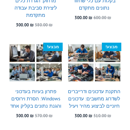
בקלות עם כלי שחזור
מרחוק: הגדרת כלים
נתונים מתקדם
ליצירת סביבת עבודה
מתקדמת
המחיר
המחיר
300.00
₪
600.00
₪
המקורי
הנוכחי
המחיר
המחיר
300.00
₪
580.00
₪
היה:
הוא:
המקורי
הנוכחי
300.00 ₪.
600.00 ₪.
היה:
הוא:
300.00 ₪.
580.00 ₪.
מבצע!
מבצע!
התקנת עדכונים ודרייברים
פתרון בעיות בעדכוני
לשדרוג מחשבים: עדכונים
Windows: הסרת וירוסים
חיוניים לביצוע מהיר ויעיל
והגנת נתונים בקליק אחד
המחיר
המחיר
המחיר
המחיר
300.00
₪
570.00
₪
300.00
₪
510.00
₪
המקורי
הנוכחי
המקורי
הנוכחי
היה:
הוא:
היה:
הוא: