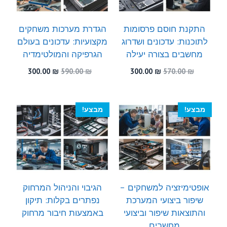
התקנת חוסם פרסומות
הגדרת מערכות משחקים
לתוכנות: עדכונים ושדרוג
מקצועיות: עדכונים בעולם
מחשבים בצורה יעילה
הגרפיקה והמולטימדיה
המחיר
המחיר
המחיר
המחיר
300.00
₪
590.00
₪
300.00
₪
570.00
₪
המקורי
הנוכחי
המקורי
הנוכחי
היה:
הוא:
היה:
הוא:
300.00 ₪.
590.00 ₪.
300.00 ₪.
570.00 ₪.
מבצע!
מבצע!
אופטימיזציה למשחקים –
הגיבוי והניהול המרחוק
שיפור ביצועי המערכת
נפתרים בקלות: תיקון
והתוצאות שיפור וביצועי
באמצעות חיבור מרחוק
מחשבים