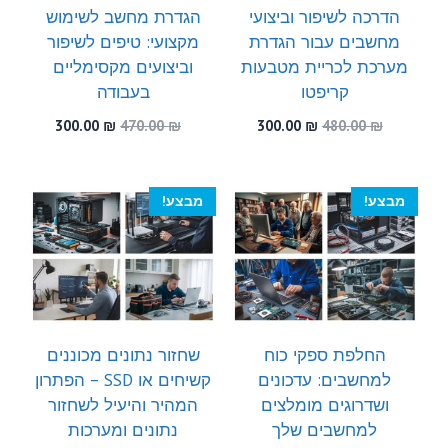
הדרכה לשיפור וביצועי
הגדרת מחשב לשימוש
מחשבים עבור הגדרת
מקצועי: טיפים לשיפור
מערכת לכריית מטבעות
וביצועים מקסימליים
קריפטו
בעבודה
המחיר
המחיר
המחיר
המחיר
300.00
₪
470.00
₪
300.00
₪
480.00
₪
המקורי
הנוכחי
המקורי
הנוכחי
היה:
הוא:
היה:
הוא:
300.00 ₪.
470.00 ₪.
300.00 ₪.
480.00 ₪.
מבצע!
מבצע!
החלפת ספקי כוח
שחזור נתונים מכוננים
למחשבים: עדכונים
קשיחים או SSD – הפתרון
ושדרוגים מומלצים
המהיר והיעיל לשחזור
למחשבים שלך
נתונים ומערכות