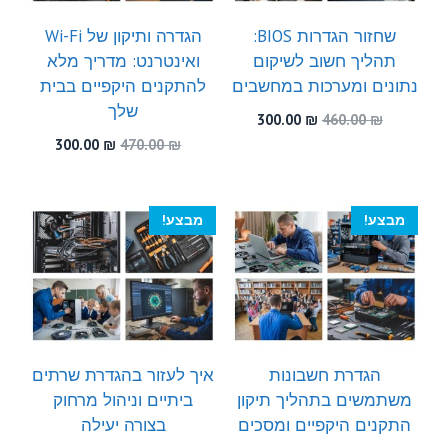
שחזור הגדרות BIOS:
הגדרה ותיקון של Wi-Fi
תהליך חשוב לשיקום
ואינטרנט: מדריך מלא
נתונים ומערכות במחשבים
להתקנים היקפיים בבית
שלך
המחיר
המחיר
300.00
₪
460.00
₪
המקורי
הנוכחי
המחיר
המחיר
300.00
₪
470.00
₪
היה:
הוא:
המקורי
הנוכחי
300.00 ₪.
460.00 ₪.
היה:
הוא:
300.00 ₪.
470.00 ₪.
מבצע!
מבצע!
הגדרת חשבונות
איך לעזור בהגדרת שרתים
משתמשים בתהליך תיקון
ביתיים וניהול מרחוק
התקנים היקפיים ומסכים
בצורה יעילה