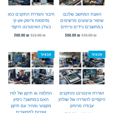
האצת המחשב שלכם:
חיבור והגדרת התקנים כמו
שיפור וביצועים מרשימים
מדפסות ודיסק-און-קי
במחשבים ניידים ונייחים
בעידן האינטרנט היקפי
המחיר
המחיר
המחיר
המחיר
300.00
₪
510.00
₪
300.00
₪
550.00
₪
המקורי
הנוכחי
המקורי
הנוכחי
היה:
הוא:
היה:
הוא:
300.00 ₪.
510.00 ₪.
300.00 ₪.
550.00 ₪.
מבצע!
מבצע!
הגדרת אינטרנט והתקנים
החלפה או תיקון של לוח
היקפיים להגדרה של שולחן
האם במחשב? ניסיון
עבודה מרוחק
מקצועי ומהיר עם תיקון
ושירות למחשבים