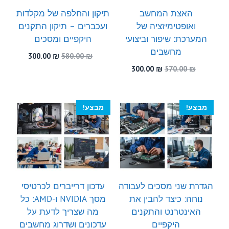
האצת המחשב
תיקון והחלפה של מקלדות
ואופטימיזציה של
ועכברים – תיקון התקנים
המערכת: שיפור וביצועי
היקפיים ומסכים
מחשבים
המחיר
המחיר
300.00
₪
580.00
₪
המקורי
הנוכחי
המחיר
המחיר
300.00
₪
570.00
₪
היה:
הוא:
המקורי
הנוכחי
300.00 ₪.
580.00 ₪.
היה:
הוא:
300.00 ₪.
570.00 ₪.
מבצע!
מבצע!
הגדרת שני מסכים לעבודה
עדכון דרייברים לכרטיסי
נוחה: כיצד להבין את
מסך NVIDIA ו-AMD: כל
האינטרנט והתקנים
מה שצריך לדעת על
היקפיים
עדכונים ושדרוג מחשבים