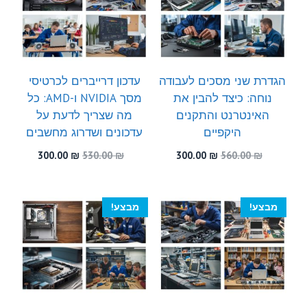
הגדרת שני מסכים לעבודה
עדכון דרייברים לכרטיסי
נוחה: כיצד להבין את
מסך NVIDIA ו-AMD: כל
האינטרנט והתקנים
מה שצריך לדעת על
היקפיים
עדכונים ושדרוג מחשבים
המחיר
המחיר
המחיר
המחיר
300.00
₪
530.00
₪
300.00
₪
560.00
₪
המקורי
הנוכחי
המקורי
הנוכחי
היה:
הוא:
היה:
הוא:
300.00 ₪.
530.00 ₪.
300.00 ₪.
560.00 ₪.
מבצע!
מבצע!