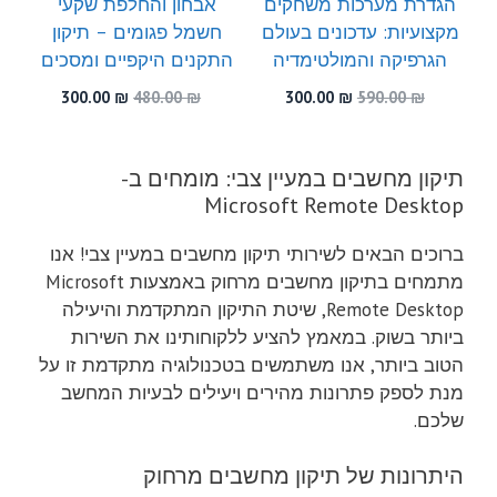
הגדרת מערכות משחקים
אבחון והחלפת שקעי
מקצועיות: עדכונים בעולם
חשמל פגומים – תיקון
הגרפיקה והמולטימדיה
התקנים היקפיים ומסכים
המחיר
המחיר
המחיר
המחיר
300.00
₪
480.00
₪
300.00
₪
590.00
₪
המקורי
הנוכחי
המקורי
הנוכחי
היה:
הוא:
היה:
הוא:
300.00 ₪.
480.00 ₪.
300.00 ₪.
590.00 ₪.
תיקון מחשבים במעיין צבי: מומחים ב-
Microsoft Remote Desktop
ברוכים הבאים לשירותי תיקון מחשבים במעיין צבי! אנו
מתמחים בתיקון מחשבים מרחוק באמצעות Microsoft
Remote Desktop, שיטת התיקון המתקדמת והיעילה
ביותר בשוק. במאמץ להציע ללקוחותינו את השירות
הטוב ביותר, אנו משתמשים בטכנולוגיה מתקדמת זו על
מנת לספק פתרונות מהירים ויעילים לבעיות המחשב
שלכם.
היתרונות של תיקון מחשבים מרחוק