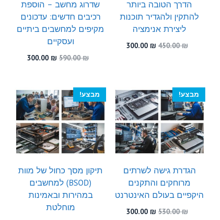
הדרך הטובה ביותר
שדרוג מחשב – הוספת
להתקין ולהגדיר תוכנות
רכיבים חדשים: עדכונים
ליצירת אנימציה
מקיפים למחשבים ביתיים
ועסקיים
המחיר
המחיר
300.00
₪
450.00
₪
המקורי
הנוכחי
המחיר
המחיר
300.00
₪
590.00
₪
היה:
הוא:
המקורי
הנוכחי
300.00 ₪.
450.00 ₪.
היה:
הוא:
300.00 ₪.
590.00 ₪.
מבצע!
מבצע!
הגדרת גישה לשרתים
תיקון מסך כחול של מוות
מרוחקים והתקנים
(BSOD) למחשבים
היקפיים בעולם האינטרנט
במהירות ובאמינות
מוחלטת
המחיר
המחיר
300.00
₪
530.00
₪