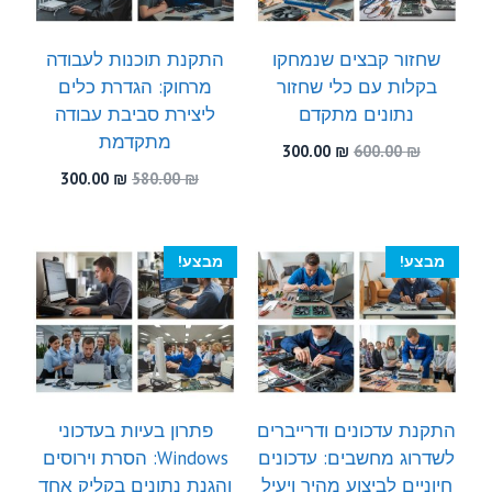
שחזור קבצים שנמחקו
התקנת תוכנות לעבודה
בקלות עם כלי שחזור
מרחוק: הגדרת כלים
נתונים מתקדם
ליצירת סביבת עבודה
מתקדמת
המחיר
המחיר
300.00
₪
600.00
₪
המקורי
הנוכחי
המחיר
המחיר
300.00
₪
580.00
₪
היה:
הוא:
המקורי
הנוכחי
300.00 ₪.
600.00 ₪.
היה:
הוא:
300.00 ₪.
580.00 ₪.
מבצע!
מבצע!
התקנת עדכונים ודרייברים
פתרון בעיות בעדכוני
לשדרוג מחשבים: עדכונים
Windows: הסרת וירוסים
חיוניים לביצוע מהיר ויעיל
והגנת נתונים בקליק אחד