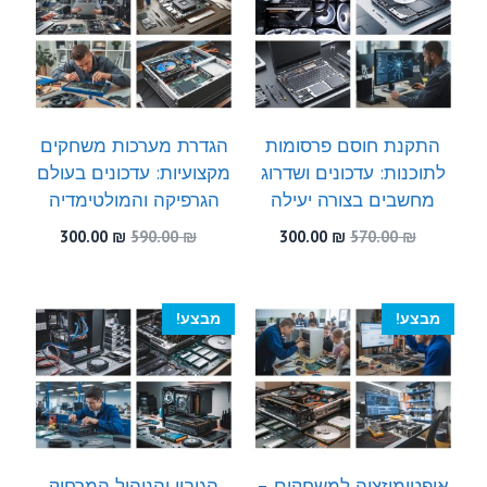
התקנת חוסם פרסומות
הגדרת מערכות משחקים
לתוכנות: עדכונים ושדרוג
מקצועיות: עדכונים בעולם
מחשבים בצורה יעילה
הגרפיקה והמולטימדיה
המחיר
המחיר
המחיר
המחיר
300.00
₪
590.00
₪
300.00
₪
570.00
₪
המקורי
הנוכחי
המקורי
הנוכחי
היה:
הוא:
היה:
הוא:
300.00 ₪.
590.00 ₪.
300.00 ₪.
570.00 ₪.
מבצע!
מבצע!
אופטימיזציה למשחקים –
הגיבוי והניהול המרחוק