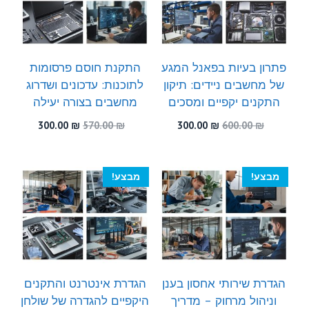
פתרון בעיות בפאנל המגע
התקנת חוסם פרסומות
של מחשבים ניידים: תיקון
לתוכנות: עדכונים ושדרוג
התקנים יקפיים ומסכים
מחשבים בצורה יעילה
המחיר
המחיר
המחיר
המחיר
300.00
₪
570.00
₪
300.00
₪
600.00
₪
המקורי
הנוכחי
המקורי
הנוכחי
היה:
הוא:
היה:
הוא:
300.00 ₪.
570.00 ₪.
300.00 ₪.
600.00 ₪.
מבצע!
מבצע!
הגדרת שירותי אחסון בענן
הגדרת אינטרנט והתקנים
וניהול מרחוק – מדריך
היקפיים להגדרה של שולחן