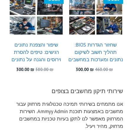
שחזור הגדרות BIOS:
שיפור והצפנת נתונים
תהליך חשוב לשיקום
רגישים: טיפים להסרת
נתונים ומערכות במחשבים
וירוסים והגנה על נתונים
המחיר
המחיר
המחיר
המחיר
300.00
₪
580.00
₪
300.00
₪
460.00
₪
המקורי
הנוכחי
המקורי
הנוכחי
היה:
הוא:
היה:
הוא:
300.00 ₪.
580.00 ₪.
300.00 ₪.
460.00 ₪.
שירותי תיקון מחשבים בצופים
אנו מתמחים בשירותי תמיכה טכנולוגית מרחוק עבור
מחשבים באמצעות תוכנת Ammyy Admin. השירות
המרחוק מאפשר לנו לתקן בעיות טכניות במחשבים
מרחוק, מהיר ויעיל.