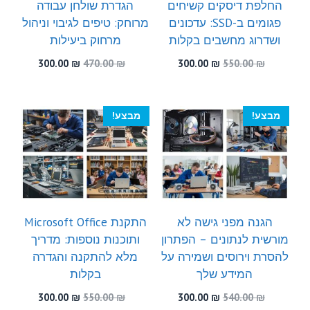
החלפת דיסקים קשיחים
הגדרת שולחן עבודה
פגומים ב-SSD: עדכונים
מרוחק: טיפים לגיבוי וניהול
ושדרוג מחשבים בקלות
מרחוק ביעילות
המחיר
המחיר
המחיר
המחיר
300.00
₪
470.00
₪
300.00
₪
550.00
₪
המקורי
הנוכחי
המקורי
הנוכחי
היה:
הוא:
היה:
הוא:
300.00 ₪.
470.00 ₪.
300.00 ₪.
550.00 ₪.
מבצע!
מבצע!
הגנה מפני גישה לא
התקנת Microsoft Office
מורשית לנתונים – הפתרון
ותוכנות נוספות: מדריך
להסרת וירוסים ושמירה על
מלא להתקנה והגדרה
המידע שלך
בקלות
המחיר
המחיר
המחיר
המחיר
300.00
₪
550.00
₪
300.00
₪
540.00
₪