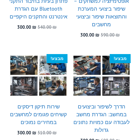
אופטימיזציה למשחקים –
פתרון בעיות בחיבור התקני
שיפור ביצועי המערכת
Bluetooth עם הגדרת
והתוצאות שיפור וביצועי
אינטרנט והתקנים היקפיים
מחשבים
המחיר
המחיר
300.00
₪
540.00
₪
המקורי
הנוכחי
המחיר
המחיר
300.00
₪
590.00
₪
היה:
הוא:
המקורי
הנוכחי
300.00 ₪.
540.00 ₪.
היה:
הוא:
300.00 ₪.
590.00 ₪.
מבצע!
מבצע!
הדרך לשיפור וביצועים
שירות תיקון דיסקים
במחשב: הגדרת מחשב
קשיחים פגומים למחשבים
לעבודה עם כמויות נתונים
במחירים נמוכים
גדולות
המחיר
המחיר
300.00
₪
510.00
₪
המקורי
הנוכחי