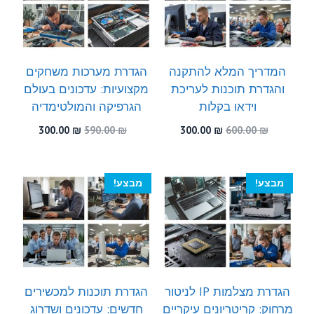
המדריך המלא להתקנה
הגדרת מערכות משחקים
והגדרת תוכנות לעריכת
מקצועיות: עדכונים בעולם
וידאו בקלות
הגרפיקה והמולטימדיה
המחיר
המחיר
המחיר
המחיר
300.00
₪
590.00
₪
300.00
₪
600.00
₪
המקורי
הנוכחי
המקורי
הנוכחי
היה:
הוא:
היה:
הוא:
300.00 ₪.
590.00 ₪.
300.00 ₪.
600.00 ₪.
מבצע!
מבצע!
הגדרת מצלמות IP לניטור
הגדרת תוכנות למכשירים
מרחוק: קריטריונים עיקריים
חדשים: עדכונים ושדרוג