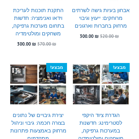
אבחון בעיות גישה לשרתים
התקנת תוכנות לעריכת
מרוחקים: ייעוץ וגיבוי
וידאו ואנימציה: חדשות
מרחוק בחברות וארגונים
בתחום מערכות גרפיקה,
משחקים ומולטימדיה
המחיר
המחיר
300.00
₪
520.00
₪
המקורי
הנוכחי
המחיר
המחיר
300.00
₪
570.00
₪
היה:
הוא:
המקורי
הנוכחי
300.00 ₪.
520.00 ₪.
היה:
הוא:
300.00 ₪.
570.00 ₪.
מבצע!
מבצע!
הגדרת ציוד היקפי
יצירת גיבויים של נתונים
לסטרימינג: חדשנות
בצורה חכמה: גיבוי וניהול
במערכות גרפיקה,
מרחוק באמצעות פתרונות
משחקים ומולטימדיה
מתקדמים