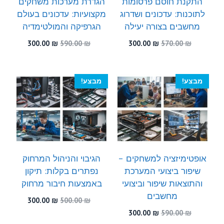
התקנת חוסם פרסומות
הגדרת מערכות משחקים
לתוכנות: עדכונים ושדרוג
מקצועיות: עדכונים בעולם
מחשבים בצורה יעילה
הגרפיקה והמולטימדיה
המחיר
המחיר
המחיר
המחיר
300.00
₪
590.00
₪
300.00
₪
570.00
₪
המקורי
הנוכחי
המקורי
הנוכחי
היה:
הוא:
היה:
הוא:
300.00 ₪.
590.00 ₪.
300.00 ₪.
570.00 ₪.
מבצע!
מבצע!
אופטימיזציה למשחקים –
הגיבוי והניהול המרחוק
שיפור ביצועי המערכת
נפתרים בקלות: תיקון
והתוצאות שיפור וביצועי
באמצעות חיבור מרחוק
מחשבים
המחיר
המחיר
300.00
₪
500.00
₪
המקורי
הנוכחי
המחיר
המחיר
300.00
₪
590.00
₪
היה:
הוא:
המקורי
הנוכחי