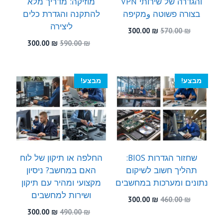
והגדרה של שירותי VPN
מוזיקה: מדריך מלא
בצורה פשוטה وמקיפה
להתקנה והגדרת כלים
ליצירה
המחיר
המחיר
300.00
₪
570.00
₪
המקורי
הנוכחי
המחיר
המחיר
300.00
₪
590.00
₪
היה:
הוא:
המקורי
הנוכחי
300.00 ₪.
570.00 ₪.
היה:
הוא:
300.00 ₪.
590.00 ₪.
מבצע!
מבצע!
שחזור הגדרות BIOS:
החלפה או תיקון של לוח
תהליך חשוב לשיקום
האם במחשב? ניסיון
נתונים ומערכות במחשבים
מקצועי ומהיר עם תיקון
ושירות למחשבים
המחיר
המחיר
300.00
₪
460.00
₪
המקורי
הנוכחי
המחיר
המחיר
300.00
₪
490.00
₪
היה:
הוא:
המקורי
הנוכחי