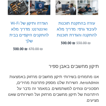
עזרה בהתקנת תוכנות
הגדרה ותיקון של Wi-Fi
לעיבוד גרפי: מדריך מלא
ואינטרנט: מדריך מלא
להתקנה והגדרת תוכנות
להתקנים היקפיים בבית
שלך
המחיר
המחיר
300.00
₪
530.00
₪
המקורי
הנוכחי
המחיר
המחיר
300.00
₪
470.00
₪
היה:
הוא:
המקורי
הנוכחי
300.00 ₪.
530.00 ₪.
היה:
הוא:
300.00 ₪.
470.00 ₪.
תיקון מחשבים באבן ספיר
אנו מתמחים בשירותי תיקון מחשבים מרחוק באמצעות
AeroAdmin. השירות שלנו מספק פתרונות מהירים,
חסכוניים ונוחים למשתמשים. במאמר זה נדבר על
היתרונות של תיקון מחשבים מרחוק ועל השירותים שאנו
מציעים.