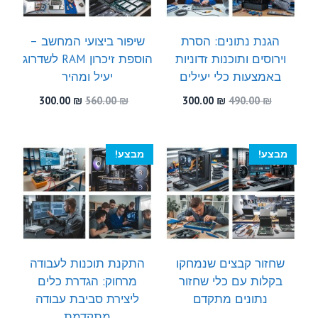
הגנת נתונים: הסרת
שיפור ביצועי המחשב –
וירוסים ותוכנות זדוניות
הוספת זיכרון RAM לשדרוג
באמצעות כלי יעילים
יעיל ומהיר
המחיר
המחיר
המחיר
המחיר
300.00
₪
560.00
₪
300.00
₪
490.00
₪
המקורי
הנוכחי
המקורי
הנוכחי
היה:
הוא:
היה:
הוא:
300.00 ₪.
560.00 ₪.
300.00 ₪.
490.00 ₪.
מבצע!
מבצע!
שחזור קבצים שנמחקו
התקנת תוכנות לעבודה
בקלות עם כלי שחזור
מרחוק: הגדרת כלים
נתונים מתקדם
ליצירת סביבת עבודה
מתקדמת