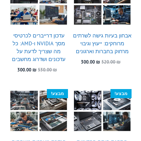
אבחון בעיות גישה לשרתים
עדכון דרייברים לכרטיסי
מרוחקים: ייעוץ וגיבוי
מסך NVIDIA ו-AMD: כל
מרחוק בחברות וארגונים
מה שצריך לדעת על
עדכונים ושדרוג מחשבים
המחיר
המחיר
300.00
₪
520.00
₪
המקורי
הנוכחי
המחיר
המחיר
300.00
₪
530.00
₪
היה:
הוא:
המקורי
הנוכחי
300.00 ₪.
520.00 ₪.
היה:
הוא:
300.00 ₪.
530.00 ₪.
מבצע!
מבצע!