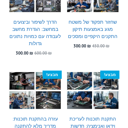
שחזור תפקוד של משטח
הדרך לשיפור וביצועים
מגע באמצעות תיקון
במחשב: הגדרת מחשב
התקנים היקפיים ומסכים
לעבודה עם כמויות נתונים
גדולות
המחיר
המחיר
300.00
₪
450.00
₪
המקורי
הנוכחי
המחיר
המחיר
300.00
₪
600.00
₪
היה:
הוא:
המקורי
הנוכחי
300.00 ₪.
450.00 ₪.
היה:
הוא:
300.00 ₪.
600.00 ₪.
מבצע!
מבצע!
התקנת תוכנות לעריכת
עזרה בהתקנת תוכנות:
וידאו ואנימציה: חדשות
מדריך מלא להתקנה