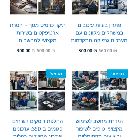
פתרון בעיות עיכובים
תיקון כרטיס מסך – הסרת
במשחקים מקוונים עם
ארטיפקטים בשירות
מערכות גרפיקה מתקדמות
מקצועי למחשבים
המחיר
המחיר
המחיר
המחיר
300.00
₪
500.00
₪
300.00
₪
560.00
₪
המקורי
הנוכחי
המקורי
הנוכחי
היה:
הוא:
היה:
הוא:
300.00 ₪.
500.00 ₪.
300.00 ₪.
560.00 ₪.
מבצע!
מבצע!
הגדרת מחשב לשימוש
החלפת דיסקים קשיחים
מקצועי: טיפים לשיפור
פגומים ב-SSD: עדכונים
וביצועים מקסימליים
ושדרוג מחשבים בקלות