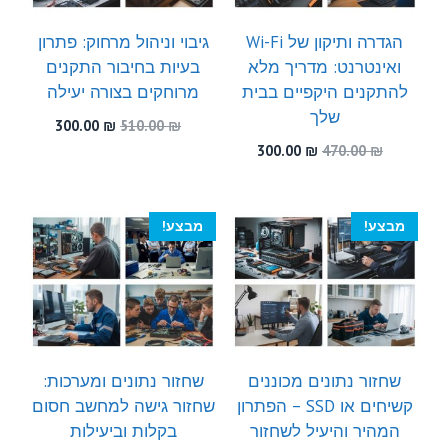
הגדרה ותיקון של Wi-Fi
גיבוי וניהול מרחוק: פתרון
ואינטרנט: מדריך מלא
בעיות בחיבור התקנים
להתקנים היקפיים בבית
מרוחקים בצורה יעילה
שלך
המחיר
המחיר
300.00
₪
510.00
₪
המקורי
הנוכחי
המחיר
המחיר
300.00
₪
470.00
₪
היה:
הוא:
המקורי
הנוכחי
300.00 ₪.
510.00 ₪.
היה:
הוא:
300.00 ₪.
470.00 ₪.
מבצע!
מבצע!
שחזור נתונים מכוננים
שחזור נתונים ומערכות:
קשיחים או SSD – הפתרון
שחזור גישה למחשב חסום
המהיר והיעיל לשחזור
בקלות וביעילות