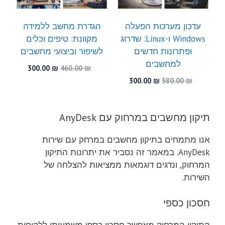
עדכון מערכות הפעלה
הגדרת מחשב ללמידה
Windows ו-Linux: שדרוג
מקוונת: טיפים וכלים
ופתרונות חדשים
לשיפור וביצועי מחשבים
למחשבים
המחיר
המחיר
300.00
₪
460.00
₪
המקורי
הנוכחי
המחיר
המחיר
300.00
₪
580.00
₪
היה:
הוא:
המקורי
הנוכחי
300.00 ₪.
460.00 ₪.
היה:
הוא:
300.00 ₪.
580.00 ₪.
תיקון מחשבים במרחוק עם AnyDesk
אנו מתמחים בתיקון מחשבים במרחק עם שירות
AnyDesk. במאמר זה נסביר את יתרונות התיקון
המרחוק, ונדגים דוגמאות ממציאות להצלחה של
השירות.
חסכון כספי
התיקון המרחוק מאפשר חסכון כספי משמעותי ללקוחות.