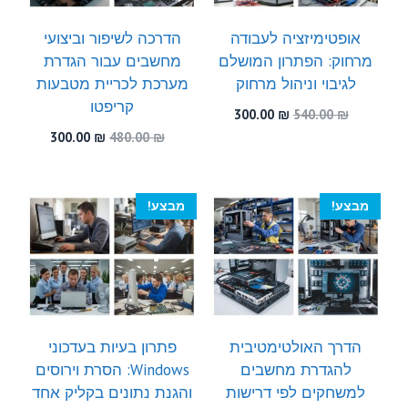
אופטימיזציה לעבודה
הדרכה לשיפור וביצועי
מרחוק: הפתרון המושלם
מחשבים עבור הגדרת
לגיבוי וניהול מרחוק
מערכת לכריית מטבעות
קריפטו
המחיר
המחיר
300.00
₪
540.00
₪
המקורי
הנוכחי
המחיר
המחיר
300.00
₪
480.00
₪
היה:
הוא:
המקורי
הנוכחי
300.00 ₪.
540.00 ₪.
היה:
הוא:
300.00 ₪.
480.00 ₪.
מבצע!
מבצע!
הדרך האולטימטיבית
פתרון בעיות בעדכוני
להגדרת מחשבים
Windows: הסרת וירוסים
למשחקים לפי דרישות
והגנת נתונים בקליק אחד