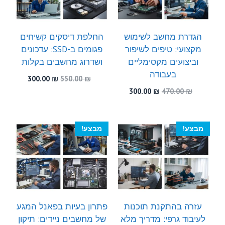
הגדרת מחשב לשימוש
החלפת דיסקים קשיחים
מקצועי: טיפים לשיפור
פגומים ב-SSD: עדכונים
וביצועים מקסימליים
ושדרוג מחשבים בקלות
בעבודה
המחיר
המחיר
300.00
₪
550.00
₪
המקורי
הנוכחי
המחיר
המחיר
300.00
₪
470.00
₪
היה:
הוא:
המקורי
הנוכחי
300.00 ₪.
550.00 ₪.
היה:
הוא:
300.00 ₪.
470.00 ₪.
מבצע!
מבצע!
עזרה בהתקנת תוכנות
פתרון בעיות בפאנל המגע
לעיבוד גרפי: מדריך מלא
של מחשבים ניידים: תיקון