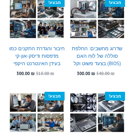
מבצע!
מבצע!
שדרוג מחשבים: החלפת
חיבור והגדרת התקנים כמו
סוללה של לוח האם
מדפסות ודיסק-און-קי
(BIOS) בצעד פשוט וקל
בעידן האינטרנט היקפי
המחיר
המחיר
המחיר
המחיר
300.00
₪
510.00
₪
300.00
₪
540.00
₪
המקורי
הנוכחי
המקורי
הנוכחי
היה:
הוא:
היה:
הוא:
300.00 ₪.
510.00 ₪.
300.00 ₪.
540.00 ₪.
מבצע!
מבצע!