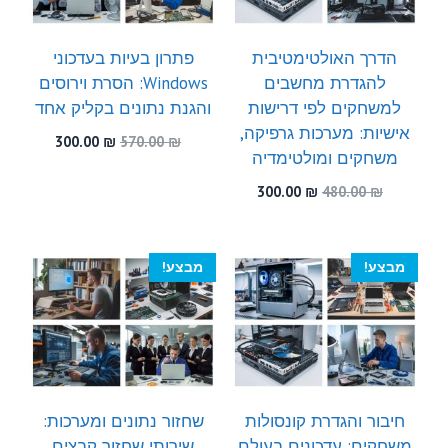
הדרך האולטימטיבית
פתרון בעיות בעדכוני
להגדרת מחשבים
Windows: הסרת וירוסים
למשחקים לפי דרישות
והגנת נתונים בקליק אחד
אישיות: מערכות גרפיקה,
המחיר
המחיר
300.00
₪
570.00
₪
משחקים ומולטימדיה
המקורי
הנוכחי
היה:
הוא:
המחיר
המחיר
300.00
₪
480.00
₪
300.00 ₪.
570.00 ₪.
המקורי
הנוכחי
היה:
הוא:
300.00 ₪.
480.00 ₪.
מבצע!
מבצע!
חיבור והגדרת קונסולות
שחזור נתונים ומערכות:
משחקים: עדכונים בעולם
שירותי שחזור קבצים