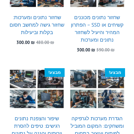
שחזור נתונים מכוננים
שחזור נתונים ומערכות:
קשיחים או SSD – הפתרון
שחזור גישה למחשב חסום
המהיר והיעיל לשחזור
בקלות וביעילות
נתונים ומערכות
המחיר
המחיר
300.00
₪
480.00
₪
המקורי
הנוכחי
המחיר
המחיר
300.00
₪
590.00
₪
היה:
הוא:
המקורי
הנוכחי
300.00 ₪.
480.00 ₪.
היה:
הוא:
300.00 ₪.
590.00 ₪.
מבצע!
מבצע!
הגדרת מערכות לגרפיקה
שיפור והצפנת נתונים
ומשחקים: המקום המוביל
רגישים: טיפים להסרת
לפיתוח ועיצוב בתחום
וירוסים והגנה על נתונים