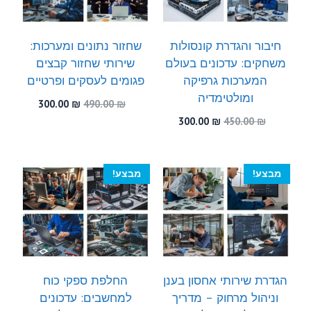
חיבור והגדרת קונסולות
שחזור נתונים ומערכות:
משחקים: עדכונים בעולם
שירותי שחזור קבצים
המערכות גרפיקה
פגומים לעסקים ופרטיים
ומולטימדיה
המחיר
המחיר
300.00
₪
490.00
₪
המקורי
הנוכחי
המחיר
המחיר
300.00
₪
450.00
₪
היה:
הוא:
המקורי
הנוכחי
300.00 ₪.
490.00 ₪.
היה:
הוא:
300.00 ₪.
450.00 ₪.
מבצע!
מבצע!
הגדרת שירותי אחסון בענן
החלפת ספקי כוח
וניהול מרחוק – מדריך
למחשבים: עדכונים