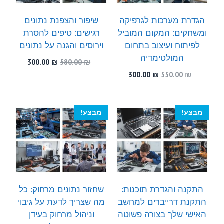
הגדרת מערכות לגרפיקה
שיפור והצפנת נתונים
ומשחקים: המקום המוביל
רגישים: טיפים להסרת
לפיתוח ועיצוב בתחום
וירוסים והגנה על נתונים
המולטימדיה
המחיר
המחיר
300.00
₪
580.00
₪
המקורי
הנוכחי
המחיר
המחיר
300.00
₪
550.00
₪
היה:
הוא:
המקורי
הנוכחי
300.00 ₪.
580.00 ₪.
היה:
הוא:
300.00 ₪.
550.00 ₪.
מבצע!
מבצע!
התקנה והגדרת תוכנות:
שחזור נתונים מרחוק: כל
התקנת דרייברים למחשב
מה שצריך לדעת על גיבוי
האישי שלך בצורה פשוטה
וניהול מרחוק בעידן