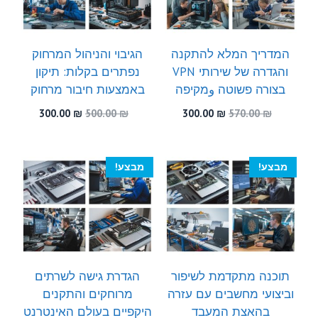
המדריך המלא להתקנה
הגיבוי והניהול המרחוק
והגדרה של שירותי VPN
נפתרים בקלות: תיקון
בצורה פשוטה وמקיפה
באמצעות חיבור מרחוק
המחיר
המחיר
המחיר
המחיר
300.00
₪
500.00
₪
300.00
₪
570.00
₪
המקורי
הנוכחי
המקורי
הנוכחי
היה:
הוא:
היה:
הוא:
300.00 ₪.
500.00 ₪.
300.00 ₪.
570.00 ₪.
מבצע!
מבצע!
תוכנה מתקדמת לשיפור
הגדרת גישה לשרתים
וביצועי מחשבים עם עזרה
מרוחקים והתקנים
בהאצת המעבד
היקפיים בעולם האינטרנט