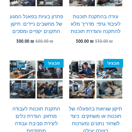
עזרה בהתקנת תוכנות
פתרון בעיות בפאנל המגע
לעיבוד גרפי: מדריך מלא
של מחשבים ניידים: תיקון
להתקנה והגדרת תוכנות
התקנים יקפיים ומסכים
המחיר
המחיר
המחיר
המחיר
300.00
₪
600.00
₪
300.00
₪
530.00
₪
המקורי
הנוכחי
המקורי
הנוכחי
היה:
הוא:
היה:
הוא:
300.00 ₪.
600.00 ₪.
300.00 ₪.
530.00 ₪.
מבצע!
מבצע!
תיקון שגיאות בהפעלה של
התקנת תוכנות לעבודה
תוכנות או משחקים: כיצד
מרחוק: הגדרת כלים
לשחזר נתונים ומערכות
ליצירת סביבת עבודה
בצורה יעילה
מתקדמת