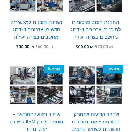
התקנת חוסם פרסומות
הגדרת תוכנות למכשירים
לתוכנות: עדכונים ושדרוג
חדשים: עדכונים ושדרוג
מחשבים בצורה יעילה
מחשבים בצורה יעילה
המחיר
המחיר
המחיר
המחיר
300.00
₪
560.00
₪
300.00
₪
570.00
₪
המקורי
הנוכחי
המקורי
הנוכחי
היה:
הוא:
היה:
הוא:
300.00 ₪.
560.00 ₪.
300.00 ₪.
570.00 ₪.
מבצע!
מבצע!
שחזור הודעות שנמחקו
שיפור ביצועי המחשב –
בתוכנות צ'אט: מערכות
הוספת זיכרון RAM לשדרוג
חדשניות לשחזור נתונים
יעיל ומהיר