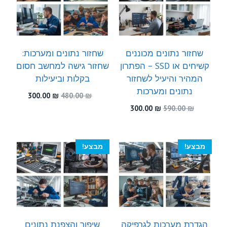
שחזור נתונים מכוננים
שחזור נתונים ומערכות:
קשיחים או SSD – הפתרון
שחזור גישה למחשב חסום
המהיר והיעיל לשחזור
בקלות וביעילות
נתונים ומערכות
המחיר
המחיר
300.00
₪
480.00
₪
המקורי
הנוכחי
המחיר
המחיר
300.00
₪
590.00
₪
היה:
הוא:
המקורי
הנוכחי
300.00 ₪.
480.00 ₪.
היה:
הוא:
300.00 ₪.
590.00 ₪.
מבצע!
מבצע!
הגדרת מערכות לגרפיקה
שיפור והצפנת נתונים