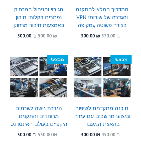
המדריך המלא להתקנה
הגיבוי והניהול המרחוק
והגדרה של שירותי VPN
נפתרים בקלות: תיקון
בצורה פשוטה وמקיפה
באמצעות חיבור מרחוק
המחיר
המחיר
המחיר
המחיר
300.00
₪
500.00
₪
300.00
₪
570.00
₪
המקורי
הנוכחי
המקורי
הנוכחי
היה:
הוא:
היה:
הוא:
300.00 ₪.
500.00 ₪.
300.00 ₪.
570.00 ₪.
מבצע!
מבצע!
תוכנה מתקדמת לשיפור
הגדרת גישה לשרתים
וביצועי מחשבים עם עזרה
מרוחקים והתקנים
בהאצת המעבד
היקפיים בעולם האינטרנט
המחיר
המחיר
המחיר
המחיר
300.00
₪
530.00
₪
300.00
₪
450.00
₪
המקורי
הנוכחי
המקורי
הנוכחי