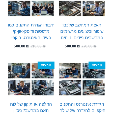
האצת המחשב שלכם:
חיבור והגדרת התקנים כמו
שיפור וביצועים מרשימים
מדפסות ודיסק-און-קי
במחשבים ניידים ונייחים
בעידן האינטרנט היקפי
המחיר
המחיר
המחיר
המחיר
300.00
₪
510.00
₪
300.00
₪
550.00
₪
המקורי
הנוכחי
המקורי
הנוכחי
היה:
הוא:
היה:
הוא:
300.00 ₪.
510.00 ₪.
300.00 ₪.
550.00 ₪.
מבצע!
מבצע!
הגדרת אינטרנט והתקנים
החלפה או תיקון של לוח
היקפיים להגדרה של שולחן
האם במחשב? ניסיון