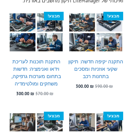
ואיכותי של LiteManager תיקון מחשבים באורנית.
מבצע!
מבצע!
התקנה יקיפה חדשה: תיקון
התקנת תוכנות לעריכת
שקעי אוזניות ומסכים
וידאו ואנימציה: חדשות
בתחנות רכב
בתחום מערכות גרפיקה,
משחקים ומולטימדיה
המחיר
המחיר
300.00
₪
590.00
₪
המקורי
הנוכחי
המחיר
המחיר
300.00
₪
570.00
₪
היה:
הוא:
המקורי
הנוכחי
300.00 ₪.
590.00 ₪.
היה:
הוא:
300.00 ₪.
570.00 ₪.
מבצע!
מבצע!