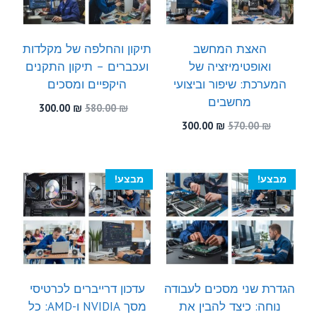
האצת המחשב
תיקון והחלפה של מקלדות
ואופטימיזציה של
ועכברים – תיקון התקנים
המערכת: שיפור וביצועי
היקפיים ומסכים
מחשבים
המחיר
המחיר
300.00
₪
580.00
₪
המקורי
הנוכחי
המחיר
המחיר
300.00
₪
570.00
₪
היה:
הוא:
המקורי
הנוכחי
300.00 ₪.
580.00 ₪.
היה:
הוא:
300.00 ₪.
570.00 ₪.
מבצע!
מבצע!
הגדרת שני מסכים לעבודה
עדכון דרייברים לכרטיסי
נוחה: כיצד להבין את
מסך NVIDIA ו-AMD: כל