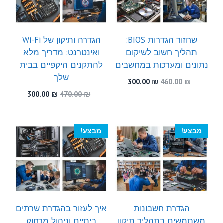
שחזור הגדרות BIOS:
הגדרה ותיקון של Wi-Fi
תהליך חשוב לשיקום
ואינטרנט: מדריך מלא
נתונים ומערכות במחשבים
להתקנים היקפיים בבית
שלך
המחיר
המחיר
300.00
₪
460.00
₪
המקורי
הנוכחי
המחיר
המחיר
300.00
₪
470.00
₪
היה:
הוא:
המקורי
הנוכחי
300.00 ₪.
460.00 ₪.
היה:
הוא:
300.00 ₪.
470.00 ₪.
מבצע!
מבצע!
הגדרת חשבונות
איך לעזור בהגדרת שרתים
משתמשים בתהליך תיקון
ביתיים וניהול מרחוק