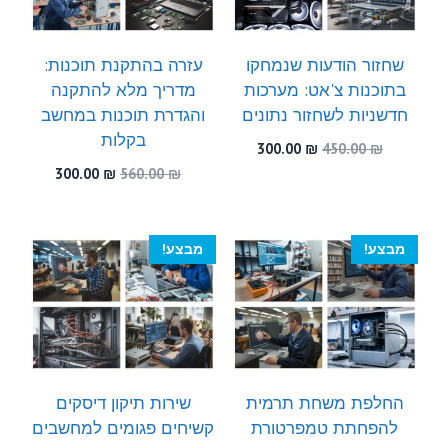
שחזור הודעות שנמחקו
עזרה בהתקנת תוכנות:
בתוכנות צ'אט: מערכות
מדריך מלא להתקנה
חדשניות לשחזור נתונים
והגדרת תוכנות במחשב
בקלות
המחיר
המחיר
300.00
₪
450.00
₪
המקורי
הנוכחי
המחיר
המחיר
300.00
₪
560.00
₪
היה:
הוא:
המקורי
הנוכחי
300.00 ₪.
450.00 ₪.
היה:
הוא:
300.00 ₪.
560.00 ₪.
מבצע!
מבצע!
החלפת משחת תרמית
שירות תיקון דיסקים
להפחתת טמפרטורת
קשיחים פגומים למחשבים