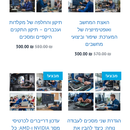
האצת המחשב
תיקון והחלפה של מקלדות
ואופטימיזציה של
ועכברים – תיקון התקנים
המערכת: שיפור וביצועי
היקפיים ומסכים
מחשבים
המחיר
המחיר
300.00
₪
580.00
₪
המקורי
הנוכחי
המחיר
המחיר
300.00
₪
570.00
₪
היה:
הוא:
המקורי
הנוכחי
300.00 ₪.
580.00 ₪.
היה:
הוא:
300.00 ₪.
570.00 ₪.
מבצע!
מבצע!
הגדרת שני מסכים לעבודה
עדכון דרייברים לכרטיסי
נוחה: כיצד להבין את
מסך NVIDIA ו-AMD: כל