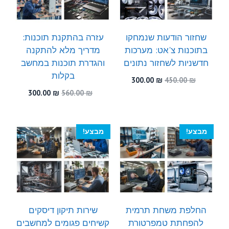
שחזור הודעות שנמחקו
עזרה בהתקנת תוכנות:
בתוכנות צ'אט: מערכות
מדריך מלא להתקנה
חדשניות לשחזור נתונים
והגדרת תוכנות במחשב
בקלות
המחיר
המחיר
300.00
₪
450.00
₪
המקורי
הנוכחי
המחיר
המחיר
300.00
₪
560.00
₪
היה:
הוא:
המקורי
הנוכחי
300.00 ₪.
450.00 ₪.
היה:
הוא:
300.00 ₪.
560.00 ₪.
מבצע!
מבצע!
החלפת משחת תרמית
שירות תיקון דיסקים
להפחתת טמפרטורת
קשיחים פגומים למחשבים