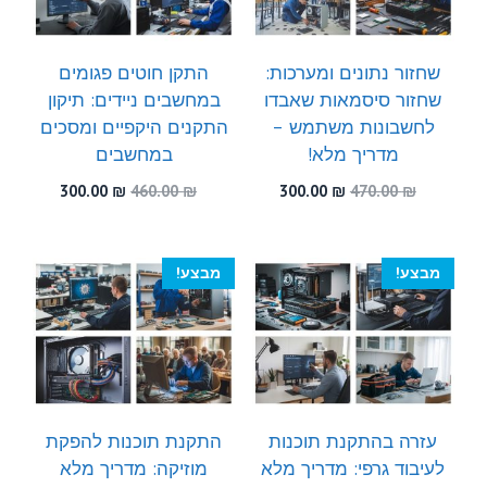
שחזור נתונים ומערכות:
התקן חוטים פגומים
שחזור סיסמאות שאבדו
במחשבים ניידים: תיקון
לחשבונות משתמש –
התקנים היקפיים ומסכים
מדריך מלא!
במחשבים
המחיר
המחיר
המחיר
המחיר
300.00
₪
460.00
₪
300.00
₪
470.00
₪
המקורי
הנוכחי
המקורי
הנוכחי
היה:
הוא:
היה:
הוא:
300.00 ₪.
460.00 ₪.
300.00 ₪.
470.00 ₪.
מבצע!
מבצע!
עזרה בהתקנת תוכנות
התקנת תוכנות להפקת
לעיבוד גרפי: מדריך מלא
מוזיקה: מדריך מלא