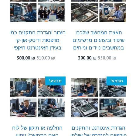
האצת המחשב שלכם:
חיבור והגדרת התקנים כמו
שיפור וביצועים מרשימים
מדפסות ודיסק-און-קי
במחשבים ניידים ונייחים
בעידן האינטרנט היקפי
המחיר
המחיר
המחיר
המחיר
300.00
₪
510.00
₪
300.00
₪
550.00
₪
המקורי
הנוכחי
המקורי
הנוכחי
היה:
הוא:
היה:
הוא:
300.00 ₪.
510.00 ₪.
300.00 ₪.
550.00 ₪.
מבצע!
מבצע!
הגדרת אינטרנט והתקנים
החלפה או תיקון של לוח
היקפיים להגדרה של שולחן
האם במחשב? ניסיון