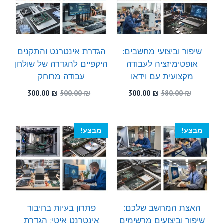
שיפור וביצועי מחשבים:
הגדרת אינטרנט והתקנים
אופטימיזציה לעבודה
היקפיים להגדרה של שולחן
מקצועית עם וידאו
עבודה מרוחק
המחיר
המחיר
המחיר
המחיר
300.00
₪
500.00
₪
300.00
₪
580.00
₪
המקורי
הנוכחי
המקורי
הנוכחי
היה:
הוא:
היה:
הוא:
300.00 ₪.
500.00 ₪.
300.00 ₪.
580.00 ₪.
מבצע!
מבצע!
האצת המחשב שלכם:
פתרון בעיות בחיבור
שיפור וביצועים מרשימים
אינטרנט איטי: הגדרת