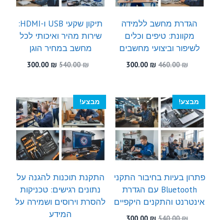
הגדרת מחשב ללמידה
תיקון שקעי USB ו-HDMI:
מקוונת: טיפים וכלים
שירות מהיר ואיכותי לכל
לשיפור וביצועי מחשבים
מחשב במחיר הוגן
המחיר
המחיר
המחיר
המחיר
300.00
₪
540.00
₪
300.00
₪
460.00
₪
המקורי
הנוכחי
המקורי
הנוכחי
היה:
הוא:
היה:
הוא:
300.00 ₪.
540.00 ₪.
300.00 ₪.
460.00 ₪.
מבצע!
מבצע!
פתרון בעיות בחיבור התקני
התקנת תוכנות להגנה על
Bluetooth עם הגדרת
נתונים רגישים: טכניקות
אינטרנט והתקנים היקפיים
להסרת וירוסים ושמירה על
המידע
המחיר
המחיר
300.00
₪
540.00
₪