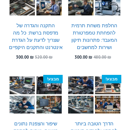
החלפת משחת תרמית
התקנה והגדרה של
להפחתת טמפרטורת
מדפסת ברשת: כל מה
המעבד: פתרונות תיקון
שצריך לדעת על הגדרת
ושירות למחשבים
אינטרנט והתקנים היקפיים
המחיר
המחיר
המחיר
המחיר
300.00
₪
520.00
₪
300.00
₪
480.00
₪
המקורי
הנוכחי
המקורי
הנוכחי
היה:
הוא:
היה:
הוא:
300.00 ₪.
520.00 ₪.
300.00 ₪.
480.00 ₪.
מבצע!
מבצע!
הדרך הטובה ביותר
שיפור והצפנת נתונים