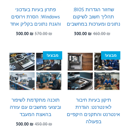
שחזור הגדרות BIOS:
פתרון בעיות בעדכוני
תהליך חשוב לשיקום
Windows: הסרת וירוסים
נתונים ומערכות במחשבים
והגנת נתונים בקליק אחד
המחיר
המחיר
המחיר
המחיר
300.00
₪
570.00
₪
300.00
₪
460.00
₪
המקורי
הנוכחי
המקורי
הנוכחי
היה:
הוא:
היה:
הוא:
300.00 ₪.
570.00 ₪.
300.00 ₪.
460.00 ₪.
מבצע!
מבצע!
תיקון בעיות חיבור
תוכנה מתקדמת לשיפור
לאינטרנט: הגדרת
וביצועי מחשבים עם עזרה
אינטרנט והתקנים היקפיים
בהאצת המעבד
בפעולה
המחיר
המחיר
300.00
₪
450.00
₪