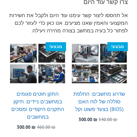
צרו קשר עוד היום
אל תהססו ליצור קשר עימנו עוד היום ולקבל את השירות
המקצועי והאמין שאנו מציעים. אנו כאן כדי לעזור לכם
לפתור כל בעיה במחשב בצורה מהירה ויעילה.
מבצע!
מבצע!
שדרוג מחשבים: החלפת
התקן חוטים פגומים
סוללה של לוח האם
במחשבים ניידים: תיקון
(BIOS) בצעד פשוט וקל
התקנים היקפיים ומסכים
במחשבים
המחיר
המחיר
300.00
₪
540.00
₪
המקורי
הנוכחי
המחיר
המחיר
300.00
₪
460.00
₪
היה:
הוא:
המקורי
הנוכחי