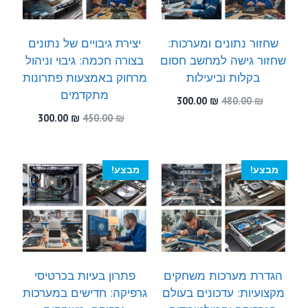
שחזור נתונים ומערכות:
יצירת גיבויים של נתונים
שחזור גישה למחשב חסום
בצורה חכמה: גיבוי וניהול
בקלות וביעילות
מרחוק באמצעות פתרונות
מתקדמים
המחיר
המחיר
300.00
₪
480.00
₪
המקורי
הנוכחי
המחיר
המחיר
300.00
₪
450.00
₪
היה:
הוא:
המקורי
הנוכחי
300.00 ₪.
480.00 ₪.
היה:
הוא:
300.00 ₪.
450.00 ₪.
מבצע!
מבצע!
הגדרת מערכות משחקים
פתרון בעיות בכרטיסי
מקצועיות: עדכונים בעולם
גרפיקה: חדישים במערכות