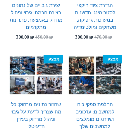
הגדרת ציוד היקפי
יצירת גיבויים של נתונים
לסטרימינג: חדשנות
בצורה חכמה: גיבוי וניהול
במערכות גרפיקה,
מרחוק באמצעות פתרונות
משחקים ומולטימדיה
מתקדמים
המחיר
המחיר
המחיר
המחיר
300.00
₪
450.00
₪
300.00
₪
470.00
₪
המקורי
הנוכחי
המקורי
הנוכחי
היה:
הוא:
היה:
הוא:
300.00 ₪.
450.00 ₪.
300.00 ₪.
470.00 ₪.
מבצע!
מבצע!
החלפת ספקי כוח
שחזור נתונים מרחוק: כל
למחשבים: עדכונים
מה שצריך לדעת על גיבוי
ושדרוגים מומלצים
וניהול מרחוק בעידן
למחשבים שלך
הדיגיטלי