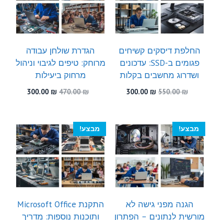
החלפת דיסקים קשיחים
הגדרת שולחן עבודה
פגומים ב-SSD: עדכונים
מרוחק: טיפים לגיבוי וניהול
ושדרוג מחשבים בקלות
מרחוק ביעילות
המחיר
המחיר
המחיר
המחיר
300.00
₪
470.00
₪
300.00
₪
550.00
₪
המקורי
הנוכחי
המקורי
הנוכחי
היה:
הוא:
היה:
הוא:
300.00 ₪.
470.00 ₪.
300.00 ₪.
550.00 ₪.
מבצע!
מבצע!
הגנה מפני גישה לא
התקנת Microsoft Office
מורשית לנתונים – הפתרון
ותוכנות נוספות: מדריך