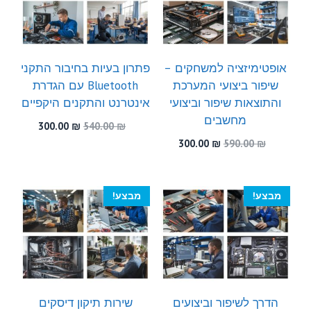
אופטימיזציה למשחקים –
פתרון בעיות בחיבור התקני
שיפור ביצועי המערכת
Bluetooth עם הגדרת
והתוצאות שיפור וביצועי
אינטרנט והתקנים היקפיים
מחשבים
המחיר
המחיר
300.00
₪
540.00
₪
המקורי
הנוכחי
המחיר
המחיר
300.00
₪
590.00
₪
היה:
הוא:
המקורי
הנוכחי
300.00 ₪.
540.00 ₪.
היה:
הוא:
300.00 ₪.
590.00 ₪.
מבצע!
מבצע!
הדרך לשיפור וביצועים
שירות תיקון דיסקים