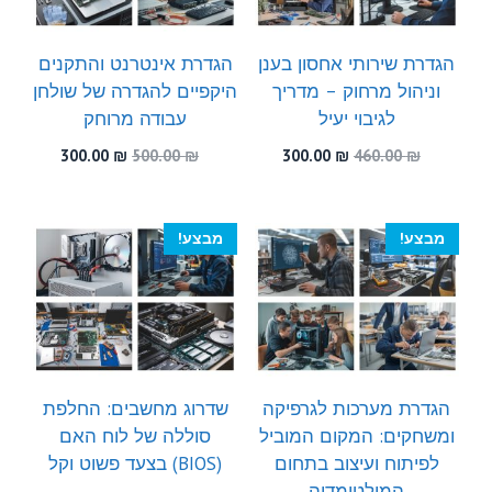
הגדרת שירותי אחסון בענן
הגדרת אינטרנט והתקנים
וניהול מרחוק – מדריך
היקפיים להגדרה של שולחן
לגיבוי יעיל
עבודה מרוחק
המחיר
המחיר
המחיר
המחיר
300.00
₪
500.00
₪
300.00
₪
460.00
₪
המקורי
הנוכחי
המקורי
הנוכחי
היה:
הוא:
היה:
הוא:
300.00 ₪.
500.00 ₪.
300.00 ₪.
460.00 ₪.
מבצע!
מבצע!
הגדרת מערכות לגרפיקה
שדרוג מחשבים: החלפת
ומשחקים: המקום המוביל
סוללה של לוח האם
לפיתוח ועיצוב בתחום
(BIOS) בצעד פשוט וקל
המולטימדיה