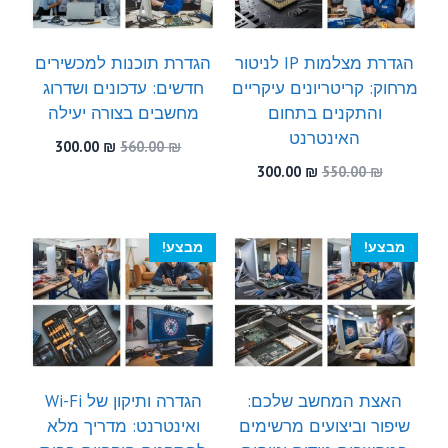
הגדרת מצלמות IP לניטור
הגדרת תוכנות למכשירים
מרחוק: קריטריונים עיקריים
חדשים: עדכונים ושדרוג
והתקנים בתחום
מחשבים בצורה יעילה
האינטרנט
המחיר
המחיר
300.00
₪
560.00
₪
המקורי
הנוכחי
המחיר
המחיר
300.00
₪
550.00
₪
היה:
הוא:
המקורי
הנוכחי
300.00 ₪.
560.00 ₪.
היה:
הוא:
300.00 ₪.
550.00 ₪.
מבצע!
מבצע!
האצת המחשב שלכם:
הגדרה ותיקון של Wi-Fi
שיפור וביצועים מרשימים
ואינטרנט: מדריך מלא