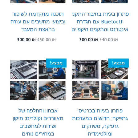
פתרון בעיות בחיבור התקני
תוכנה מתקדמת לשיפור
Bluetooth עם הגדרת
וביצועי מחשבים עם עזרה
אינטרנט והתקנים היקפיים
בהאצת המעבד
המחיר
המחיר
המחיר
המחיר
300.00
₪
450.00
₪
300.00
₪
540.00
₪
המקורי
הנוכחי
המקורי
הנוכחי
היה:
הוא:
היה:
הוא:
300.00 ₪.
450.00 ₪.
300.00 ₪.
540.00 ₪.
מבצע!
מבצע!
פתרון בעיות בכרטיסי
אבחון והחלפה של
גרפיקה: חדישים במערכות
מאווררים וקולרים: תיקון
גרפיקה, משחקים
ושירות למחשבים
ומולטימדיה
במחירים נוחים