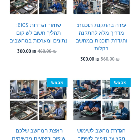
עזרה בהתקנת תוכנות:
שחזור הגדרות BIOS:
מדריך מלא להתקנה
תהליך חשוב לשיקום
והגדרת תוכנות במחשב
נתונים ומערכות במחשבים
בקלות
המחיר
המחיר
300.00
₪
460.00
₪
המקורי
הנוכחי
המחיר
המחיר
300.00
₪
560.00
₪
היה:
הוא:
המקורי
הנוכחי
300.00 ₪.
460.00 ₪.
היה:
הוא:
300.00 ₪.
560.00 ₪.
מבצע!
מבצע!
הגדרת מחשב לשימוש
האצת המחשב שלכם:
מקצועי: טיפים לשיפור
שיפור וביצועים מרשימים