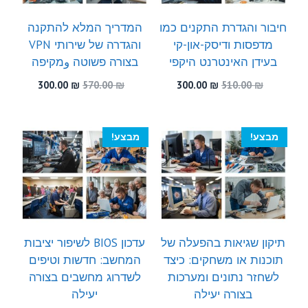
חיבור והגדרת התקנים כמו
המדריך המלא להתקנה
מדפסות ודיסק-און-קי
והגדרה של שירותי VPN
בעידן האינטרנט היקפי
בצורה פשוטה وמקיפה
המחיר
המחיר
המחיר
המחיר
300.00
₪
570.00
₪
300.00
₪
510.00
₪
המקורי
הנוכחי
המקורי
הנוכחי
היה:
הוא:
היה:
הוא:
300.00 ₪.
570.00 ₪.
300.00 ₪.
510.00 ₪.
מבצע!
מבצע!
תיקון שגיאות בהפעלה של
עדכון BIOS לשיפור יציבות
תוכנות או משחקים: כיצד
המחשב: חדשות וטיפים
לשחזר נתונים ומערכות
לשדרוג מחשבים בצורה
בצורה יעילה
יעילה