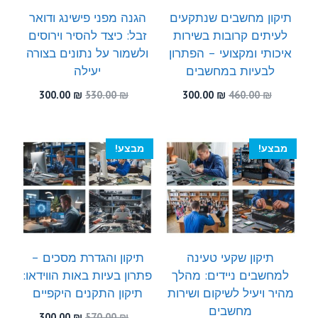
תיקון מחשבים שנתקעים
הגנה מפני פישינג ודואר
לעיתים קרובות בשירות
זבל: כיצד להסיר וירוסים
איכותי ומקצועי – הפתרון
ולשמור על נתונים בצורה
לבעיות במחשבים
יעילה
המחיר
המחיר
המחיר
המחיר
300.00
₪
530.00
₪
300.00
₪
460.00
₪
המקורי
הנוכחי
המקורי
הנוכחי
היה:
הוא:
היה:
הוא:
300.00 ₪.
530.00 ₪.
300.00 ₪.
460.00 ₪.
מבצע!
מבצע!
תיקון שקעי טעינה
תיקון והגדרת מסכים –
למחשבים ניידים: מהלך
פתרון בעיות באות הווידאו:
מהיר ויעיל לשיקום ושירות
תיקון התקנים היקפיים
מחשבים
המחיר
המחיר
300.00
₪
570.00
₪