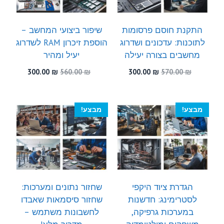
התקנת חוסם פרסומות
שיפור ביצועי המחשב –
לתוכנות: עדכונים ושדרוג
הוספת זיכרון RAM לשדרוג
מחשבים בצורה יעילה
יעיל ומהיר
המחיר
המחיר
המחיר
המחיר
300.00
₪
560.00
₪
300.00
₪
570.00
₪
המקורי
הנוכחי
המקורי
הנוכחי
היה:
הוא:
היה:
הוא:
300.00 ₪.
560.00 ₪.
300.00 ₪.
570.00 ₪.
מבצע!
מבצע!
הגדרת ציוד היקפי
שחזור נתונים ומערכות:
לסטרימינג: חדשנות
שחזור סיסמאות שאבדו
במערכות גרפיקה,
לחשבונות משתמש –