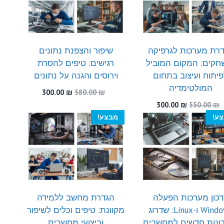
רת מערכות לגרפיקה
שיפור והצפנת נתונים
חקים: המקום המוביל
רגישים: טיפים להסרת
יתוח ועיצוב בתחום
וירוסים והגנה על נתונים
המולטימדיה
המחיר
המחיר
300.00
₪
580.00
₪
המקורי
הנוכחי
המחיר
המחיר
300.00
₪
550.00
₪
היה:
הוא:
המקורי
הנוכחי
ע!
מבצע!
300.00 ₪.
580.00 ₪.
היה:
הוא:
300.00 ₪.
550.00 ₪.
כון מערכות הפעלה
הגדרת מחשב ללמידה
Windows ו-Linux: שדרוג
מקוונת: טיפים וכלים לשיפור
ונות חדשים למחשבים
וביצועי מחשבים