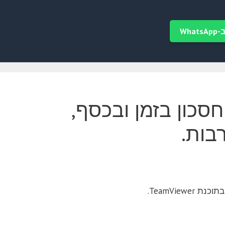
Wha
סכון בזמן ובכסף,
בות.
TeamVie.