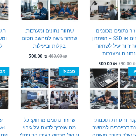
ור נתונים מכוננים
שחזור נתונים ומערכות:
הגד
קשיחים או SSD – הפתרון
שחזור גישה למחשב חסום
ומש
יר והיעיל לשחזור
בקלות וביעילות
לפ
נתונים ומערכות
המחיר
המחיר
300.00
₪
480.00
₪
המקורי
הנוכחי
המחיר
המחיר
300.00
₪
590.00
היה:
הוא:
המקורי
הנוכחי
!
מבצע!
מבצ
300.00 ₪.
480.00 ₪.
היה:
הוא:
300.00 ₪.
590.00 ₪.
ה והגדרת תוכנות:
שחזור נתונים מרחוק: כל
עד
ת דרייברים למחשב
מה שצריך לדעת על גיבוי
י שלך בצורה פשוטה
וניהול מרחוק בעידן הדיגיטלי
ופתר