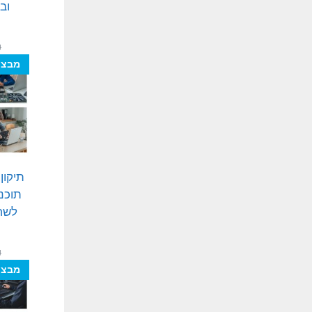
וב
₪
מבצע
תיקון
תוכנ
לשחז
₪
מבצע