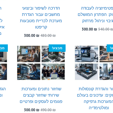
פטימיזציה לעבודה
הדרכה לשיפור וביצועי
ה
ק: הפתרון המושלם
מחשבים עבור הגדרת
יבוי וניהול מרחוק
מערכת לכריית מטבעות
למ
קריפטו
איש
המחיר
המחיר
300.00
₪
540.00
מ
המקורי
הנוכחי
המחיר
המחיר
300.00
₪
480.00
₪
היה:
הוא:
המקורי
הנוכחי
300.00 ₪.
540.00 ₪.
היה:
הוא:
!
מבצע!
מבצ
300.00 ₪.
480.00 ₪.
ר והגדרת קונסולות
שחזור נתונים ומערכות:
הגד
ים: עדכונים בעולם
שירותי שחזור קבצים
ונ
מערכות גרפיקה
פגומים לעסקים ופרטיים
ומולטימדיה
המחיר
המחיר
300.00
₪
490.00
₪