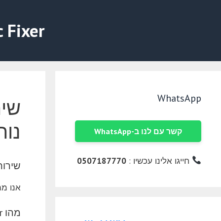
דלג
תוכן
c Fixer
WhatsApp
שיר
נוח
קשר עם לנו ב-WhatsApp
חייגו אלינו עכשיו :
0507187770
שירות
אנו מתמ
מהו TeamViewer?