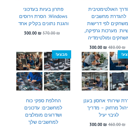
דרך האולטימטיבית
פתרון בעיות בעדכוני
להגדרת מחשבים
Windows: הסרת וירוסים
שחקים לפי דרישות
והגנת נתונים בקליק אחד
יות: מערכות גרפיקה,
המחיר
המחיר
300.00
₪
570.00
₪
שחקים ומולטימדיה
המקורי
הנוכחי
היה:
הוא:
המחיר
המחיר
300.00
₪
480.00
₪
300.00 ₪.
570.00 ₪.
המקורי
הנוכחי
ע!
מבצע!
היה:
הוא:
300.00 ₪.
480.00 ₪.
רת שירותי אחסון בענן
החלפת ספקי כוח
יהול מרחוק – מדריך
למחשבים: עדכונים
לגיבוי יעיל
ושדרוגים מומלצים
למחשבים שלך
המחיר
המחיר
300.00
₪
460.00
₪