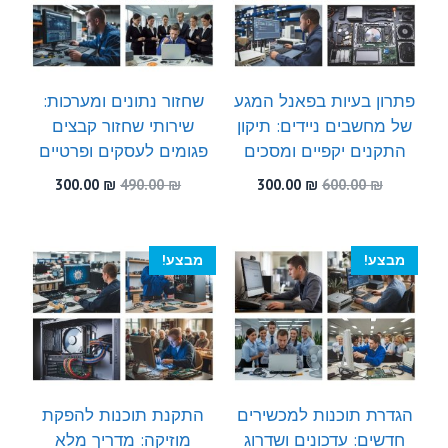
פתרון בעיות בפאנל המגע
שחזור נתונים ומערכות:
של מחשבים ניידים: תיקון
שירותי שחזור קבצים
התקנים יקפיים ומסכים
פגומים לעסקים ופרטיים
המחיר
המחיר
המחיר
המחיר
300.00
₪
490.00
₪
300.00
₪
600.00
₪
המקורי
הנוכחי
המקורי
הנוכחי
היה:
הוא:
היה:
הוא:
300.00 ₪.
490.00 ₪.
300.00 ₪.
600.00 ₪.
מבצע!
מבצע!
הגדרת תוכנות למכשירים
התקנת תוכנות להפקת
חדשים: עדכונים ושדרוג
מוזיקה: מדריך מלא