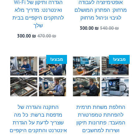
אופטימיזציה לעבודה
הגדרה ותיקון של Wi-Fi
מרחוק: הפתרון המושלם
ואינטרנט: מדריך מלא
לגיבוי וניהול מרחוק
להתקנים היקפיים בבית
שלך
המחיר
המחיר
300.00
₪
540.00
₪
המקורי
הנוכחי
המחיר
המחיר
300.00
₪
470.00
₪
היה:
הוא:
המקורי
הנוכחי
300.00 ₪.
540.00 ₪.
היה:
הוא:
300.00 ₪.
470.00 ₪.
מבצע!
מבצע!
החלפת משחת תרמית
התקנה והגדרה של
להפחתת טמפרטורת
מדפסת ברשת: כל מה
המעבד: פתרונות תיקון
שצריך לדעת על הגדרת
ושירות למחשבים
אינטרנט והתקנים היקפיים