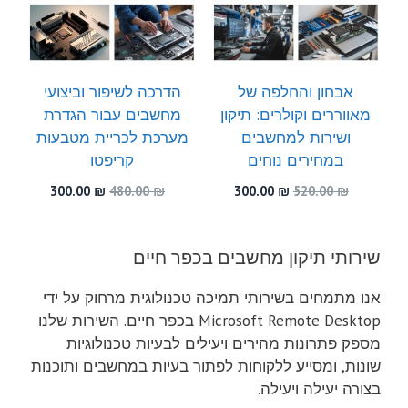
אבחון והחלפה של
הדרכה לשיפור וביצועי
מאווררים וקולרים: תיקון
מחשבים עבור הגדרת
ושירות למחשבים
מערכת לכריית מטבעות
במחירים נוחים
קריפטו
המחיר
המחיר
המחיר
המחיר
300.00
₪
480.00
₪
300.00
₪
520.00
₪
המקורי
הנוכחי
המקורי
הנוכחי
היה:
הוא:
היה:
הוא:
300.00 ₪.
480.00 ₪.
300.00 ₪.
520.00 ₪.
שירותי תיקון מחשבים בכפר חיים
אנו מתמחים בשירותי תמיכה טכנולוגית מרחוק על ידי
Microsoft Remote Desktop בכפר חיים. השירות שלנו
מספק פתרונות מהירים ויעילים לבעיות טכנולוגיות
שונות, ומסייע ללקוחות לפתור בעיות במחשבים ותוכנות
בצורה יעילה ויעילה.