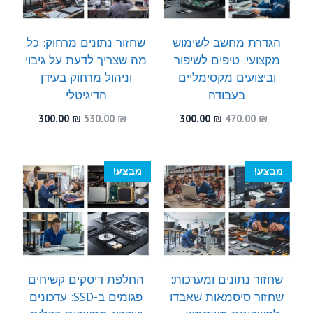
הגדרת מחשב לשימוש
שחזור נתונים מרחוק: כל
מקצועי: טיפים לשיפור
מה שצריך לדעת על גיבוי
וביצועים מקסימליים
וניהול מרחוק בעידן
בעבודה
הדיגיטלי
המחיר
המחיר
המחיר
המחיר
300.00
₪
530.00
₪
300.00
₪
470.00
₪
המקורי
הנוכחי
המקורי
הנוכחי
היה:
הוא:
היה:
הוא:
300.00 ₪.
530.00 ₪.
300.00 ₪.
470.00 ₪.
מבצע!
מבצע!
שחזור נתונים ומערכות:
החלפת דיסקים קשיחים
שחזור סיסמאות שאבדו
פגומים ב-SSD: עדכונים