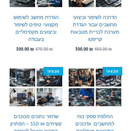
הדרכה לשיפור וביצועי
הגדרת מחשב לשימוש
מחשבים עבור הגדרת
מקצועי: טיפים לשיפור
מערכת לכריית מטבעות
וביצועים מקסימליים
קריפטו
בעבודה
המחיר
המחיר
המחיר
המחיר
300.00
₪
470.00
₪
300.00
₪
480.00
₪
המקורי
הנוכחי
המקורי
הנוכחי
היה:
הוא:
היה:
הוא:
300.00 ₪.
470.00 ₪.
300.00 ₪.
480.00 ₪.
מבצע!
מבצע!
החלפת ספקי כוח
שחזור נתונים מכוננים
למחשבים: עדכונים
קשיחים או SSD – הפתרון
ושדרוגים מומלצים
המהיר והיעיל לשחזור