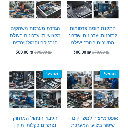
התקנת חוסם פרסומות
הגדרת מערכות משחקים
לתוכנות: עדכונים ושדרוג
מקצועיות: עדכונים בעולם
מחשבים בצורה יעילה
הגרפיקה והמולטימדיה
המחיר
המחיר
המחיר
המחיר
300.00
₪
590.00
₪
300.00
₪
570.00
₪
המקורי
הנוכחי
המקורי
הנוכחי
היה:
הוא:
היה:
הוא:
300.00 ₪.
590.00 ₪.
300.00 ₪.
570.00 ₪.
מבצע!
מבצע!
אופטימיזציה למשחקים –
הגיבוי והניהול המרחוק
שיפור ביצועי המערכת
נפתרים בקלות: תיקון