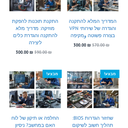
המדריך המלא להתקנה
התקנת תוכנות להפקת
והגדרה של שירותי VPN
מוזיקה: מדריך מלא
בצורה פשוטה وמקיפה
להתקנה והגדרת כלים
ליצירה
המחיר
המחיר
300.00
₪
570.00
₪
המקורי
הנוכחי
המחיר
המחיר
300.00
₪
590.00
₪
היה:
הוא:
המקורי
הנוכחי
300.00 ₪.
570.00 ₪.
היה:
הוא:
300.00 ₪.
590.00 ₪.
מבצע!
מבצע!
שחזור הגדרות BIOS:
החלפה או תיקון של לוח
תהליך חשוב לשיקום
האם במחשב? ניסיון