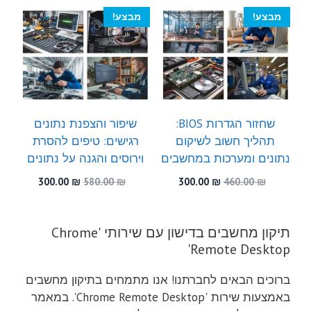
300.00 ₪.
530.00 ₪.
300.00 ₪.
600.00 ₪.
מבצע!
מבצע!
שחזור הגדרות BIOS:
שיפור והצפנת נתונים
תהליך חשוב לשיקום
רגישים: טיפים להסרת
נתונים ומערכות במחשבים
וירוסים והגנה על נתונים
המחיר
המחיר
המחיר
המחיר
300.00
₪
580.00
₪
300.00
₪
460.00
₪
המקורי
הנוכחי
המקורי
הנוכחי
היה:
הוא:
היה:
הוא:
300.00 ₪.
580.00 ₪.
300.00 ₪.
460.00 ₪.
תיקון מחשבים בדישון עם שירותי 'Chrome
Remote Desktop'
ברוכים הבאים לחברתנו! אנו מתמחים בתיקון מחשבים
באמצעות שירות 'Chrome Remote Desktop'. במאמר