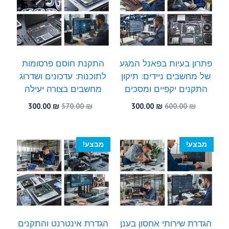
פתרון בעיות בפאנל המגע
התקנת חוסם פרסומות
של מחשבים ניידים: תיקון
לתוכנות: עדכונים ושדרוג
התקנים יקפיים ומסכים
מחשבים בצורה יעילה
המחיר
המחיר
המחיר
המחיר
300.00
₪
570.00
₪
300.00
₪
600.00
₪
המקורי
הנוכחי
המקורי
הנוכחי
היה:
הוא:
היה:
הוא:
300.00 ₪.
570.00 ₪.
300.00 ₪.
600.00 ₪.
מבצע!
מבצע!
הגדרת שירותי אחסון בענן
הגדרת אינטרנט והתקנים