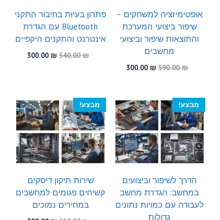
אופטימיזציה למשחקים –
פתרון בעיות בחיבור התקני
שיפור ביצועי המערכת
Bluetooth עם הגדרת
והתוצאות שיפור וביצועי
אינטרנט והתקנים היקפיים
מחשבים
המחיר
המחיר
300.00
₪
540.00
₪
המקורי
הנוכחי
המחיר
המחיר
300.00
₪
590.00
₪
היה:
הוא:
המקורי
הנוכחי
300.00 ₪.
540.00 ₪.
היה:
הוא:
300.00 ₪.
590.00 ₪.
מבצע!
מבצע!
הדרך לשיפור וביצועים
שירות תיקון דיסקים
במחשב: הגדרת מחשב
קשיחים פגומים למחשבים
לעבודה עם כמויות נתונים
במחירים נמוכים
גדולות