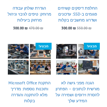
החלפת דיסקים קשיחים
הגדרת שולחן עבודה
פגומים ב-SSD: עדכונים
מרוחק: טיפים לגיבוי וניהול
ושדרוג מחשבים בקלות
מרחוק ביעילות
המחיר
המחיר
המחיר
המחיר
300.00
₪
470.00
₪
300.00
₪
550.00
₪
המקורי
הנוכחי
המקורי
הנוכחי
היה:
הוא:
היה:
הוא:
300.00 ₪.
470.00 ₪.
300.00 ₪.
550.00 ₪.
מבצע!
מבצע!
הגנה מפני גישה לא
התקנת Microsoft Office
מורשית לנתונים – הפתרון
ותוכנות נוספות: מדריך
להסרת וירוסים ושמירה על
מלא להתקנה והגדרה
המידע שלך
בקלות