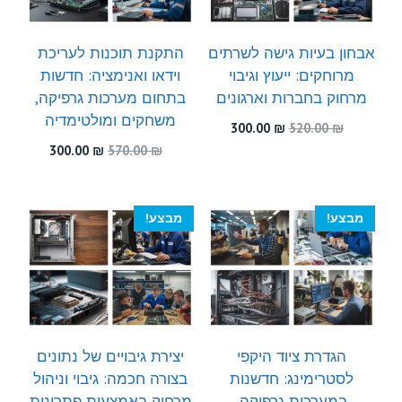
אבחון בעיות גישה לשרתים
התקנת תוכנות לעריכת
מרוחקים: ייעוץ וגיבוי
וידאו ואנימציה: חדשות
מרחוק בחברות וארגונים
בתחום מערכות גרפיקה,
משחקים ומולטימדיה
המחיר
המחיר
300.00
₪
520.00
₪
המקורי
הנוכחי
המחיר
המחיר
300.00
₪
570.00
₪
היה:
הוא:
המקורי
הנוכחי
300.00 ₪.
520.00 ₪.
היה:
הוא:
300.00 ₪.
570.00 ₪.
מבצע!
מבצע!
הגדרת ציוד היקפי
יצירת גיבויים של נתונים
לסטרימינג: חדשנות
בצורה חכמה: גיבוי וניהול
במערכות גרפיקה,
מרחוק באמצעות פתרונות