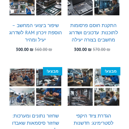
התקנת חוסם פרסומות
שיפור ביצועי המחשב –
לתוכנות: עדכונים ושדרוג
הוספת זיכרון RAM לשדרוג
מחשבים בצורה יעילה
יעיל ומהיר
המחיר
המחיר
המחיר
המחיר
300.00
₪
560.00
₪
300.00
₪
570.00
₪
המקורי
הנוכחי
המקורי
הנוכחי
היה:
הוא:
היה:
הוא:
300.00 ₪.
560.00 ₪.
300.00 ₪.
570.00 ₪.
מבצע!
מבצע!
הגדרת ציוד היקפי
שחזור נתונים ומערכות:
לסטרימינג: חדשנות
שחזור סיסמאות שאבדו