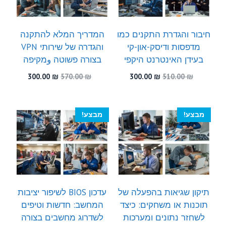
חיבור והגדרת התקנים כמו
המדריך המלא להתקנה
מדפסות ודיסק-און-קי
והגדרה של שירותי VPN
בעידן האינטרנט היקפי
בצורה פשוטה وמקיפה
המחיר
המחיר
המחיר
המחיר
300.00
₪
570.00
₪
300.00
₪
510.00
₪
המקורי
הנוכחי
המקורי
הנוכחי
היה:
הוא:
היה:
הוא:
300.00 ₪.
570.00 ₪.
300.00 ₪.
510.00 ₪.
מבצע!
מבצע!
תיקון שגיאות בהפעלה של
עדכון BIOS לשיפור יציבות
תוכנות או משחקים: כיצד
המחשב: חדשות וטיפים
לשחזר נתונים ומערכות
לשדרוג מחשבים בצורה