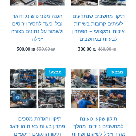
תיקון מחשבים שנתקעים
הגנה מפני פישינג ודואר
לעיתים קרובות בשירות
זבל: כיצד להסיר וירוסים
איכותי ומקצועי – הפתרון
ולשמור על נתונים בצורה
לבעיות במחשבים
יעילה
המחיר
המחיר
המחיר
המחיר
300.00
₪
530.00
₪
300.00
₪
460.00
₪
המקורי
הנוכחי
המקורי
הנוכחי
היה:
הוא:
היה:
הוא:
300.00 ₪.
530.00 ₪.
300.00 ₪.
460.00 ₪.
מבצע!
מבצע!
תיקון שקעי טעינה
תיקון והגדרת מסכים –
למחשבים ניידים: מהלך
פתרון בעיות באות הווידאו:
מהיר ויעיל לשיקום ושירות
תיקון התקנים היקפיים