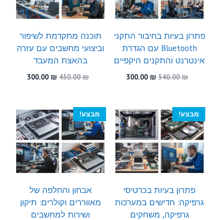
פתרון בעיות בחיבור התקני
תוכנה מתקדמת לשיפור
Bluetooth עם הגדרת
וביצועי מחשבים עם עזרה
אינטרנט והתקנים היקפיים
בהאצת המעבד
המחיר
המחיר
המחיר
המחיר
300.00
₪
450.00
₪
300.00
₪
540.00
₪
המקורי
הנוכחי
המקורי
הנוכחי
היה:
הוא:
היה:
הוא:
300.00 ₪.
450.00 ₪.
300.00 ₪.
540.00 ₪.
מבצע!
מבצע!
פתרון בעיות בכרטיסי
אבחון והחלפה של
גרפיקה: חדישים במערכות
מאווררים וקולרים: תיקון
גרפיקה, משחקים
ושירות למחשבים