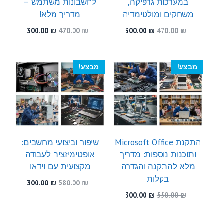
במערכות גרפיקה,
לחשבונות משתמש –
משחקים ומולטימדיה
מדריך מלא!
המחיר
המחיר
המחיר
המחיר
300.00
₪
470.00
₪
300.00
₪
470.00
₪
המקורי
הנוכחי
המקורי
הנוכחי
היה:
הוא:
היה:
הוא:
300.00 ₪.
470.00 ₪.
300.00 ₪.
470.00 ₪.
מבצע!
מבצע!
התקנת Microsoft Office
שיפור וביצועי מחשבים:
ותוכנות נוספות: מדריך
אופטימיזציה לעבודה
מלא להתקנה והגדרה
מקצועית עם וידאו
בקלות
המחיר
המחיר
300.00
₪
580.00
₪
המקורי
הנוכחי
המחיר
המחיר
300.00
₪
550.00
₪
היה:
הוא:
המקורי
הנוכחי
300.00 ₪.
580.00 ₪.
היה:
הוא: