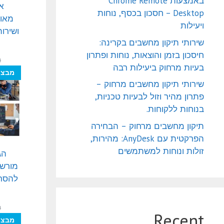
באמצעות Chrome Remote
א
Desktop – חסכון בכסף, נוחות
מאוו
ויעילות
ושירו
שירותי תיקון מחשבים בקרינה:
חיסכון בזמן והוצאות, נוחות ופתרון
₪
בעיות מרחוק ביעילות רבה
מבצע
שירותי תיקון מחשבים מרחוק –
פתרון מהיר וזול לבעיות טכניות,
בנוחות ללקוחות.
תיקון מחשבים מרחוק – הבחירה
הפרקטית עם AnyDesk: מהירות,
זולות ונוחות למשתמשים
הג
מורשי
להסרת
₪
Recent
מבצע