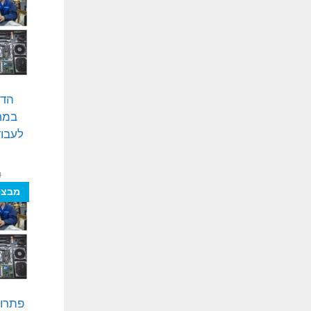
הדר
במח
לעבוד
₪
מבצע
פתרון