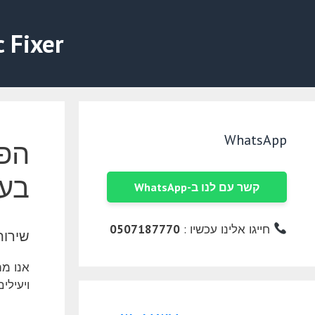
דלג
תוכן
c Fixer
WhatsApp
הפי
בעל
קשר עם לנו ב-WhatsApp
חייגו אלינו עכשיו :
0507187770
שירותי
ויעילי