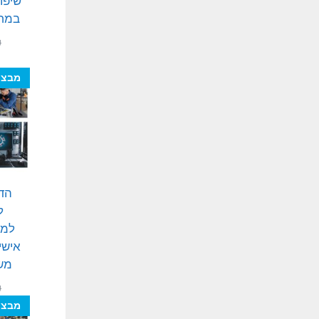
שיפו
במחש
₪
מבצע
הד
ל
למש
אישי
מש
₪
מבצע