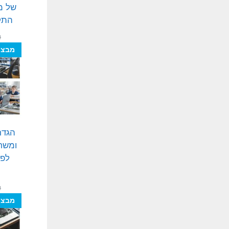
של מח
התקנ
₪
מבצע
הגדר
ומשח
לפי
₪
מבצע