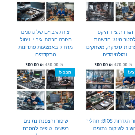
הגדרת ציוד היקפי
יצירת גיבויים של נתונים
סטרימינג: חדשנות
בצורה חכמה: גיבוי וניהול
כות גרפיקה, משחקים
מרחוק באמצעות פתרונות
ומולטימדיה
מתקדמים
המחיר
המחיר
המחיר
המחיר
300.00
₪
450.00
₪
300.00
₪
470.00
₪
המקורי
הנוכחי
המקורי
הנוכחי
ע!
מבצע!
היה:
הוא:
היה:
הוא:
300.00 ₪.
450.00 ₪.
300.00 ₪.
470.00 ₪.
שחזור הגדרות BIOS: תהליך
שיפור והצפנת נתונים
שוב לשיקום נתונים
רגישים: טיפים להסרת