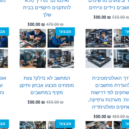
ר וביצועים מרשימים
ואינטרנט: מדריך מלא
משח
בים ניידים ונייחים
להתקנים היקפיים בבית
שלך
המחיר
המחיר
300.00
₪
550.00
המקורי
הנוכחי
המחיר
המחיר
300.00
₪
470.00
₪
היה:
הוא:
המקורי
הנוכחי
!
מבצע!
מבצ
300.00 ₪.
550.00 ₪.
היה:
הוא:
300.00 ₪.
470.00 ₪.
רך האולטימטיבית
המחשב לא נדלק? צוות
אופ
הגדרת מחשבים
מומחים מבצע אבחון ותיקון
שי
חקים לפי דרישות
מקיף במחשבים
וה
ות: מערכות גרפיקה,
המחיר
המחיר
300.00
₪
450.00
₪
חקים ומולטימדיה
המקורי
הנוכחי
היה:
הוא:
המחיר
המחיר
300.00
₪
480.00
300.00 ₪.
450.00 ₪.
המקורי
הנוכחי
!
מבצע!
מבצ
היה:
הוא: