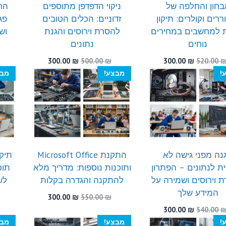
בחון והחלפה של
ניקוי הדפדפן מתוספים
הח
ררים וקולרים: תיקון
זדוניים: הכלים הטובים
ת למחשבים במחירים
להסרת וירוסים והגנת
וש
נוחים
נתונים
המחיר
המחיר
המחיר
המחיר
300.00
₪
500.00
₪
300.00
₪
520.00
המקורי
הנוכחי
המקורי
הנוכחי
!
מבצע!
מבצ
היה:
הוא:
היה:
הוא:
300.00 ₪.
500.00 ₪.
300.00 ₪.
520.00 ₪.
נה מפני גישה לא
התקנת Microsoft Office
תיק
ת לנתונים – הפתרון
ותוכנות נוספות: מדריך מלא
תוכ
 וירוסים ושמירה על
להתקנה והגדרה בקלות
לש
המידע שלך
המחיר
המחיר
300.00
₪
550.00
₪
המקורי
הנוכחי
המחיר
המחיר
300.00
₪
540.00
היה:
הוא:
המקורי
הנוכחי
!
מבצע!
מבצ