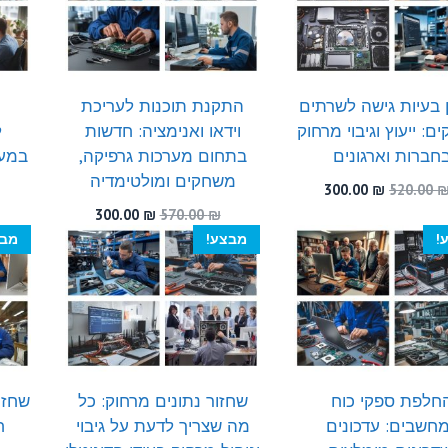
 בעיות גישה לשרתים
התקנת תוכנות לעריכת
ם: ייעוץ וגיבוי מרחוק
וידאו ואנימציה: חדשות
ל
חברות וארגונים
בתחום מערכות גרפיקה,
במער
משחקים ומולטימדיה
המחיר
המחיר
300.00
₪
520.00
המקורי
הנוכחי
המחיר
המחיר
300.00
₪
570.00
₪
היה:
הוא:
המקורי
הנוכחי
!
מבצע!
מבצ
300.00 ₪.
520.00 ₪.
היה:
הוא:
300.00 ₪.
570.00 ₪.
חלפת ספקי כוח
שחזור נתונים מרחוק: כל
חשבים: עדכונים
מה שצריך לדעת על גיבוי
ח