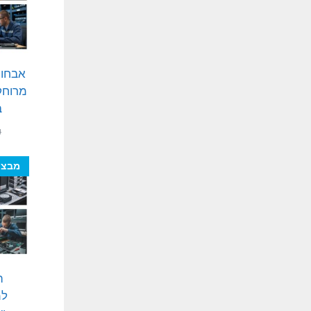
אבחון
מרוחקי
ב
₪
מבצע
ה
למ