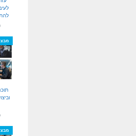
עזר
לעיב
להתק
₪
מבצע
תוכנ
וביצו
₪
מבצע