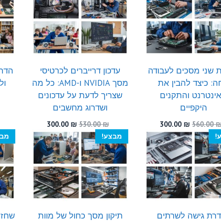
300.00 ₪.
520.00 ₪.
 שני מסכים לעבודה
עדכון דרייברים לכרטיסי
הדרך
ה: כיצד להבין את
מסך NVIDIA ו-AMD: כל מה
ול
ינטרנט והתקנים
שצריך לדעת על עדכונים
היקפיים
ושדרוג מחשבים
המחיר
המחיר
המחיר
המחיר
300.00
₪
530.00
₪
300.00
₪
560.00
המקורי
הנוכחי
המקורי
הנוכחי
!
מבצע!
מבצ
היה:
הוא:
היה:
הוא:
300.00 ₪.
530.00 ₪.
300.00 ₪.
560.00 ₪.
רת גישה לשרתים
תיקון מסך כחול של מוות