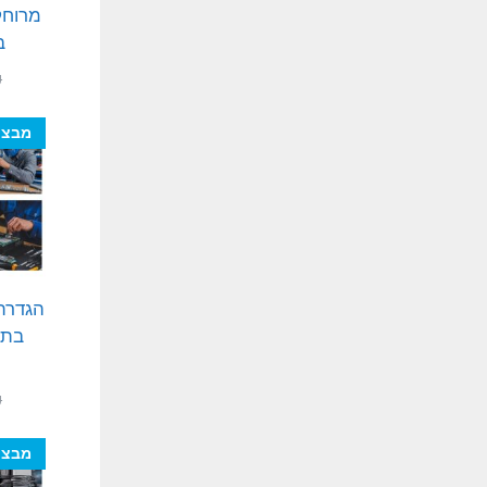
מרוחק
ב
₪
מבצע
הגדרת
בתה
ה
₪
מבצע