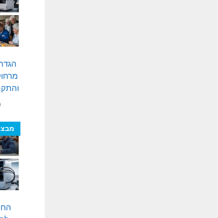
מרחוק
והתקנ
₪
מבצע
החל