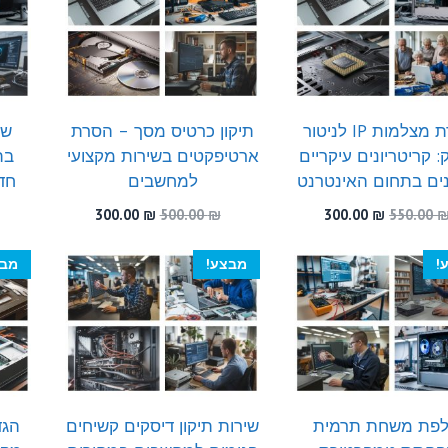
הגדרת מצלמות IP לניטור
תיקון כרטיס מסך – הסרת
שח
: קריטריונים עיקריים
ארטיפקטים בשירות מקצועי
בת
ים בתחום האינטרנט
למחשבים
חדש
המחיר
המחיר
המחיר
המחיר
300.00
₪
500.00
₪
300.00
₪
550.00
המקורי
הנוכחי
המקורי
הנוכחי
היה:
הוא:
היה:
הוא:
!
מבצע!
מבצ
300.00 ₪.
500.00 ₪.
300.00 ₪.
550.00 ₪.
פת משחת תרמית
שירות תיקון דיסקים קשיחים
הגד