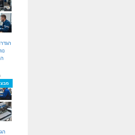
הגדרת
נוח
הא
₪
מבצע
הגד