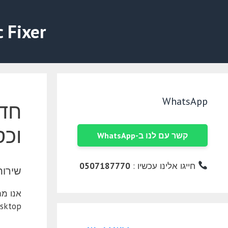
דלג
תוכן
c Fixer
WhatsApp
חדש
וכס
קשר עם לנו ב-WhatsApp
חייגו אלינו עכשיו :
0507187770
שירותי ת
Remote Desktop, שמאפשר לנו 