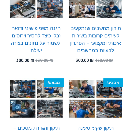
תיקון מחשבים שנתקעים
הגנה מפני פישינג ודואר
לעיתים קרובות בשירות
זבל: כיצד להסיר וירוסים
איכותי ומקצועי – הפתרון
ולשמור על נתונים בצורה
לבעיות במחשבים
יעילה
המחיר
המחיר
המחיר
המחיר
300.00
₪
530.00
₪
300.00
₪
460.00
₪
המקורי
הנוכחי
המקורי
הנוכחי
היה:
הוא:
היה:
הוא:
300.00 ₪.
530.00 ₪.
300.00 ₪.
460.00 ₪.
מבצע!
מבצע!
תיקון שקעי טעינה
תיקון והגדרת מסכים –