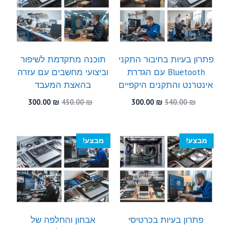
פתרון בעיות בחיבור התקני
תוכנה מתקדמת לשיפור
Bluetooth עם הגדרת
וביצועי מחשבים עם עזרה
אינטרנט והתקנים היקפיים
בהאצת המעבד
המחיר
המחיר
המחיר
המחיר
300.00
₪
450.00
₪
300.00
₪
540.00
₪
המקורי
הנוכחי
המקורי
הנוכחי
היה:
הוא:
היה:
הוא:
300.00 ₪.
450.00 ₪.
300.00 ₪.
540.00 ₪.
מבצע!
מבצע!
פתרון בעיות בכרטיסי
אבחון והחלפה של