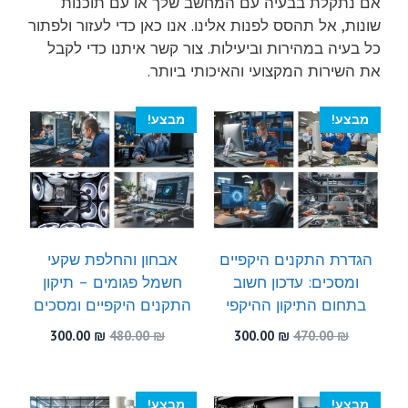
אם נתקלת בבעיה עם המחשב שלך או עם תוכנות
שונות, אל תהסס לפנות אלינו. אנו כאן כדי לעזור ולפתור
כל בעיה במהירות וביעילות. צור קשר איתנו כדי לקבל
את השירות המקצועי והאיכותי ביותר.
מבצע!
מבצע!
הגדרת התקנים היקפיים
אבחון והחלפת שקעי
ומסכים: עדכון חשוב
חשמל פגומים – תיקון
בתחום התיקון ההיקפי
התקנים היקפיים ומסכים
המחיר
המחיר
המחיר
המחיר
300.00
₪
480.00
₪
300.00
₪
470.00
₪
המקורי
הנוכחי
המקורי
הנוכחי
היה:
הוא:
היה:
הוא:
300.00 ₪.
480.00 ₪.
300.00 ₪.
470.00 ₪.
מבצע!
מבצע!