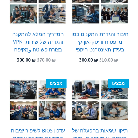
חיבור והגדרת התקנים כמו
המדריך המלא להתקנה
מדפסות ודיסק-און-קי
והגדרה של שירותי VPN
בעידן האינטרנט היקפי
בצורה פשוטה وמקיפה
המחיר
המחיר
המחיר
המחיר
300.00
₪
570.00
₪
300.00
₪
510.00
₪
המקורי
הנוכחי
המקורי
הנוכחי
היה:
הוא:
היה:
הוא:
300.00 ₪.
570.00 ₪.
300.00 ₪.
510.00 ₪.
מבצע!
מבצע!
תיקון שגיאות בהפעלה של
עדכון BIOS לשיפור יציבות