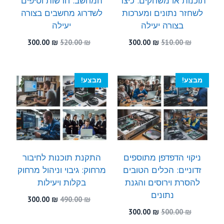
תוכנות או משחקים: כיצד
המחשב: חדשות וטיפים
לשחזר נתונים ומערכות
לשדרוג מחשבים בצורה
בצורה יעילה
יעילה
המחיר
המחיר
המחיר
המחיר
300.00
₪
520.00
₪
300.00
₪
510.00
₪
המקורי
הנוכחי
המקורי
הנוכחי
היה:
הוא:
היה:
הוא:
300.00 ₪.
520.00 ₪.
300.00 ₪.
510.00 ₪.
מבצע!
מבצע!
ניקוי הדפדפן מתוספים
התקנת תוכנות לחיבור
זדוניים: הכלים הטובים
מרחוק: גיבוי וניהול מרחוק
להסרת וירוסים והגנת
בקלות ויעילות
נתונים
המחיר
המחיר
300.00
₪
490.00
₪
המקורי
הנוכחי
המחיר
המחיר
300.00
₪
500.00
₪
היה:
הוא:
המקורי
הנוכחי