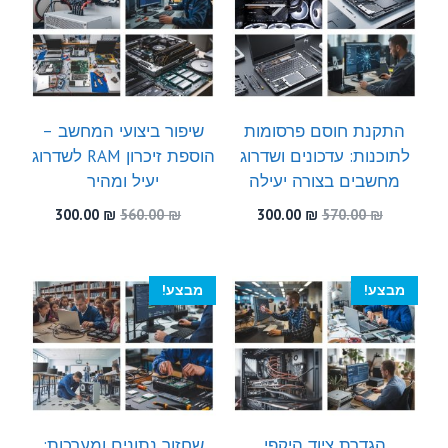
התקנת חוסם פרסומות
שיפור ביצועי המחשב –
לתוכנות: עדכונים ושדרוג
הוספת זיכרון RAM לשדרוג
מחשבים בצורה יעילה
יעיל ומהיר
המחיר
המחיר
המחיר
המחיר
300.00
₪
560.00
₪
300.00
₪
570.00
₪
המקורי
הנוכחי
המקורי
הנוכחי
היה:
הוא:
היה:
הוא:
300.00 ₪.
560.00 ₪.
300.00 ₪.
570.00 ₪.
מבצע!
מבצע!
הגדרת ציוד היקפי
שחזור נתונים ומערכות: