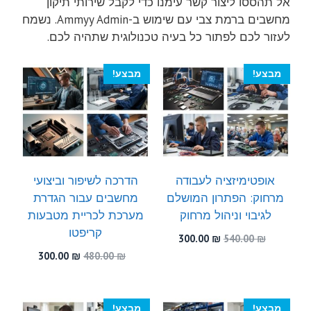
אל תהססו ליצור קשר עימנו כדי לקבל שירותי תיקון
מחשבים ברמת צבי עם שימוש ב-Ammyy Admin. נשמח
לעזור לכם לפתור כל בעיה טכנולוגית שתהיה לכם.
מבצע!
מבצע!
אופטימיזציה לעבודה
הדרכה לשיפור וביצועי
מרחוק: הפתרון המושלם
מחשבים עבור הגדרת
לגיבוי וניהול מרחוק
מערכת לכריית מטבעות
קריפטו
המחיר
המחיר
300.00
₪
540.00
₪
המקורי
הנוכחי
המחיר
המחיר
300.00
₪
480.00
₪
היה:
הוא:
המקורי
הנוכחי
300.00 ₪.
540.00 ₪.
היה:
הוא:
300.00 ₪.
480.00 ₪.
מבצע!
מבצע!