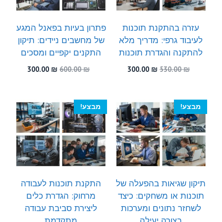
עזרה בהתקנת תוכנות
פתרון בעיות בפאנל המגע
לעיבוד גרפי: מדריך מלא
של מחשבים ניידים: תיקון
להתקנה והגדרת תוכנות
התקנים יקפיים ומסכים
המחיר
המחיר
המחיר
המחיר
300.00
₪
600.00
₪
300.00
₪
530.00
₪
המקורי
הנוכחי
המקורי
הנוכחי
היה:
הוא:
היה:
הוא:
300.00 ₪.
600.00 ₪.
300.00 ₪.
530.00 ₪.
מבצע!
מבצע!
תיקון שגיאות בהפעלה של
התקנת תוכנות לעבודה
תוכנות או משחקים: כיצד
מרחוק: הגדרת כלים
לשחזר נתונים ומערכות
ליצירת סביבת עבודה
בצורה יעילה
מתקדמת