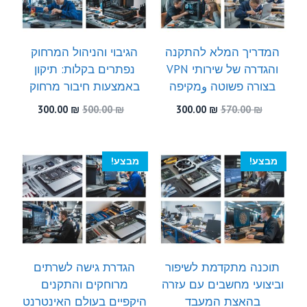
המדריך המלא להתקנה
הגיבוי והניהול המרחוק
והגדרה של שירותי VPN
נפתרים בקלות: תיקון
בצורה פשוטה وמקיפה
באמצעות חיבור מרחוק
המחיר
המחיר
המחיר
המחיר
300.00
₪
500.00
₪
300.00
₪
570.00
₪
המקורי
הנוכחי
המקורי
הנוכחי
היה:
הוא:
היה:
הוא:
300.00 ₪.
500.00 ₪.
300.00 ₪.
570.00 ₪.
מבצע!
מבצע!
תוכנה מתקדמת לשיפור
הגדרת גישה לשרתים
וביצועי מחשבים עם עזרה
מרוחקים והתקנים
בהאצת המעבד
היקפיים בעולם האינטרנט