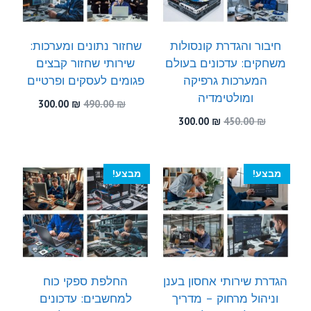
חיבור והגדרת קונסולות
שחזור נתונים ומערכות:
משחקים: עדכונים בעולם
שירותי שחזור קבצים
המערכות גרפיקה
פגומים לעסקים ופרטיים
ומולטימדיה
המחיר
המחיר
300.00
₪
490.00
₪
המקורי
הנוכחי
המחיר
המחיר
300.00
₪
450.00
₪
היה:
הוא:
המקורי
הנוכחי
300.00 ₪.
490.00 ₪.
היה:
הוא:
300.00 ₪.
450.00 ₪.
מבצע!
מבצע!
הגדרת שירותי אחסון בענן
החלפת ספקי כוח
וניהול מרחוק – מדריך
למחשבים: עדכונים