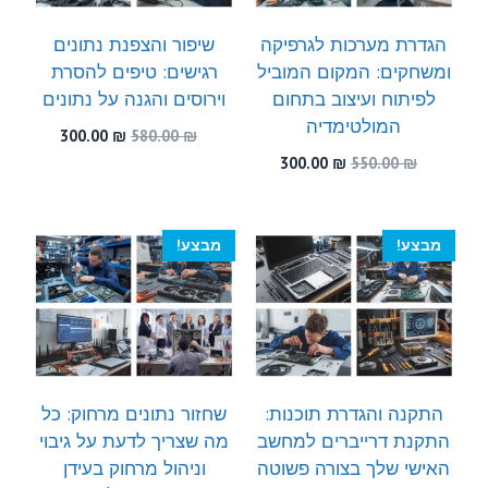
הגדרת מערכות לגרפיקה
שיפור והצפנת נתונים
ומשחקים: המקום המוביל
רגישים: טיפים להסרת
לפיתוח ועיצוב בתחום
וירוסים והגנה על נתונים
המולטימדיה
המחיר
המחיר
300.00
₪
580.00
₪
המקורי
הנוכחי
המחיר
המחיר
300.00
₪
550.00
₪
היה:
הוא:
המקורי
הנוכחי
300.00 ₪.
580.00 ₪.
היה:
הוא:
300.00 ₪.
550.00 ₪.
מבצע!
מבצע!
התקנה והגדרת תוכנות:
שחזור נתונים מרחוק: כל
התקנת דרייברים למחשב
מה שצריך לדעת על גיבוי
האישי שלך בצורה פשוטה
וניהול מרחוק בעידן