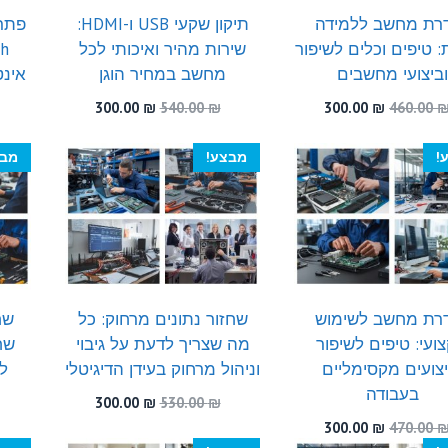
רת מחשב ללמידה
תיקון שקעי USB ו-HDMI:
פתרו
: טיפים וכלים לשיפור
שירות מהיר ואיכותי לכל
וביצועי מחשבים
מחשב במחיר הוגן
אינט
המחיר
המחיר
המחיר
המחיר
300.00
₪
540.00
₪
300.00
₪
460.00
המקורי
הנוכחי
המקורי
הנוכחי
היה:
הוא:
היה:
הוא:
!
מבצע!
מבצ
300.00 ₪.
540.00 ₪.
300.00 ₪.
460.00 ₪.
רת מחשב לשימוש
שחזור נתונים מרחוק: כל
שח
ועי: טיפים לשיפור
מה שצריך לדעת על גיבוי
שח
יצועים מקסימליים
וניהול מרחוק בעידן הדיגיטלי
ל
בעבודה
המחיר
המחיר
300.00
₪
530.00
₪
המקורי
הנוכחי
המחיר
המחיר
300.00
₪
470.00
היה:
הוא:
המקורי
הנוכחי