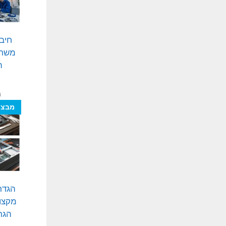
חיבו
משחק
ה
₪
מבצע
הגדר
מקצוע
הגר