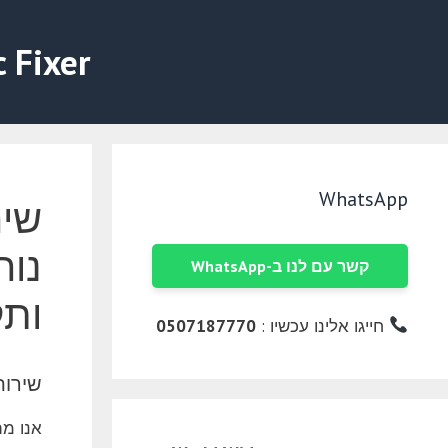
דלג
תוכן
c Fixer
WhatsApp
שיר
נוח
קשר עם לנו ב-WhatsApp
ותק
חייגו אלינו עכשיו :
0507187770
שירותי 