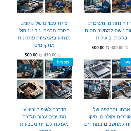
זור נתונים ומערכות:
יצירת גיבויים של נתונים
ור גישה למחשב חסום
בצורה חכמה: גיבוי וניהול
בקלות וביעילות
מרחוק באמצעות פתרונות
מתקדמים
המחיר
המחיר
300.00
₪
480.00
₪
המקורי
הנוכחי
המחיר
המחיר
300.00
₪
450.00
₪
היה:
הוא:
המקורי
הנוכחי
ע!
מבצע!
300.00 ₪.
480.00 ₪.
היה:
הוא:
300.00 ₪.
450.00 ₪.
אבחון והחלפה של
הדרכה לשיפור וביצועי
וררים וקולרים: תיקון
מחשבים עבור הגדרת
ות למחשבים במחירים
מערכת לכריית מטבעות