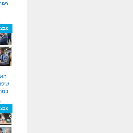
פגומ
ה
₪
מבצע
האצ
שיפו
במחש
₪
מבצע