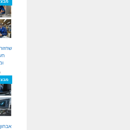
מבצע
חשו
ומ
₪
מבצע
אבחון