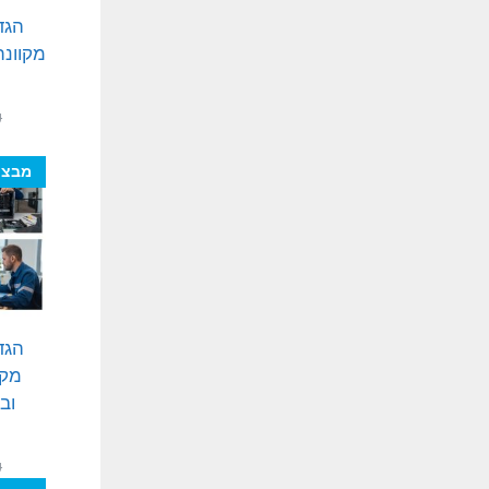
הגד
מקוונת
₪
מבצע
הגד
מקצ
וב
₪