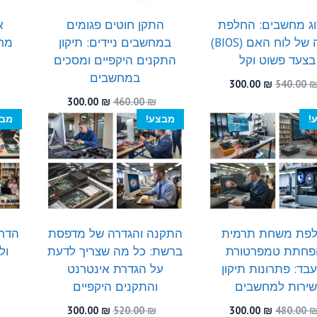
ג מחשבים: החלפת
התקן חוטים פגומים
א
סוללה של לוח האם (BIOS)
במחשבים ניידים: תיקון
מרח
בצעד פשוט וקל
התקנים היקפיים ומסכים
במחשבים
המחיר
המחיר
300.00
₪
540.00
המקורי
הנוכחי
המחיר
המחיר
300.00
₪
460.00
₪
היה:
הוא:
המקורי
הנוכחי
!
מבצע!
מבצ
300.00 ₪.
540.00 ₪.
היה:
הוא:
300.00 ₪.
460.00 ₪.
פת משחת תרמית
התקנה והגדרה של מדפסת
הדרך
פחתת טמפרטורת
ברשת: כל מה שצריך לדעת
ול
בד: פתרונות תיקון
על הגדרת אינטרנט
שירות למחשבים
והתקנים היקפיים
המחיר
המחיר
המחיר
המחיר
300.00
₪
520.00
₪
300.00
₪
480.00