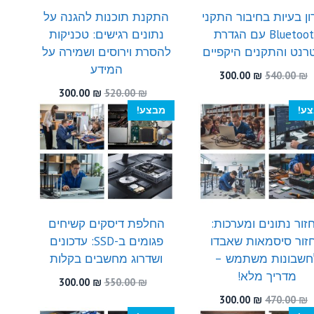
ן בעיות בחיבור התקני
התקנת תוכנות להגנה על
Bluetooth עם הגדרת
נתונים רגישים: טכניקות
רנט והתקנים היקפיים
להסרת וירוסים ושמירה על
המידע
המחיר
המחיר
300.00
₪
540.00
₪
המקורי
הנוכחי
המחיר
המחיר
300.00
₪
520.00
₪
היה:
הוא:
המקורי
הנוכחי
ע!
מבצע!
300.00 ₪.
540.00 ₪.
היה:
הוא:
300.00 ₪.
520.00 ₪.
זור נתונים ומערכות:
החלפת דיסקים קשיחים
זור סיסמאות שאבדו
פגומים ב-SSD: עדכונים
חשבונות משתמש –
ושדרוג מחשבים בקלות
מדריך מלא!
המחיר
המחיר
300.00
₪
550.00
₪
המקורי
הנוכחי
המחיר
המחיר
300.00
₪
470.00
₪
היה:
הוא:
המקורי
הנוכחי