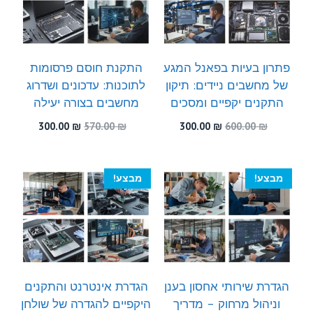
פתרון בעיות בפאנל המגע
התקנת חוסם פרסומות
של מחשבים ניידים: תיקון
לתוכנות: עדכונים ושדרוג
התקנים יקפיים ומסכים
מחשבים בצורה יעילה
המחיר
המחיר
המחיר
המחיר
300.00
₪
570.00
₪
300.00
₪
600.00
₪
המקורי
הנוכחי
המקורי
הנוכחי
היה:
הוא:
היה:
הוא:
300.00 ₪.
570.00 ₪.
300.00 ₪.
600.00 ₪.
מבצע!
מבצע!
הגדרת שירותי אחסון בענן
הגדרת אינטרנט והתקנים
וניהול מרחוק – מדריך
היקפיים להגדרה של שולחן