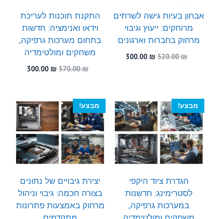
אבחון בעיות גישה לשרתים
התקנת תוכנות לעריכת
מרוחקים: ייעוץ וגיבוי
וידאו ואנימציה: חדשות
מרחוק בחברות וארגונים
בתחום מערכות גרפיקה,
משחקים ומולטימדיה
המחיר
המחיר
300.00
₪
520.00
₪
המקורי
הנוכחי
המחיר
המחיר
300.00
₪
570.00
₪
היה:
הוא:
המקורי
הנוכחי
300.00 ₪.
520.00 ₪.
היה:
הוא:
300.00 ₪.
570.00 ₪.
מבצע!
מבצע!
הגדרת ציוד היקפי
יצירת גיבויים של נתונים
לסטרימינג: חדשנות
בצורה חכמה: גיבוי וניהול
במערכות גרפיקה,
מרחוק באמצעות פתרונות
משחקים ומולטימדיה
מתקדמים