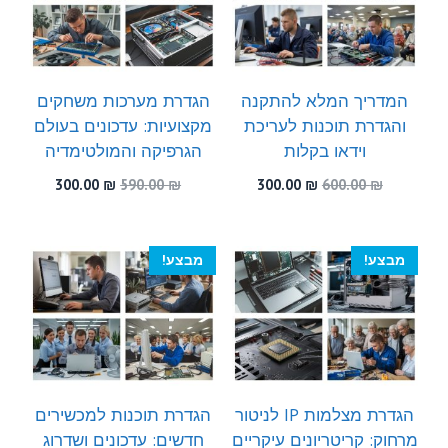
המדריך המלא להתקנה
הגדרת מערכות משחקים
והגדרת תוכנות לעריכת
מקצועיות: עדכונים בעולם
וידאו בקלות
הגרפיקה והמולטימדיה
המחיר
המחיר
המחיר
המחיר
300.00
₪
590.00
₪
300.00
₪
600.00
₪
המקורי
הנוכחי
המקורי
הנוכחי
היה:
הוא:
היה:
הוא:
300.00 ₪.
590.00 ₪.
300.00 ₪.
600.00 ₪.
מבצע!
מבצע!
הגדרת מצלמות IP לניטור
הגדרת תוכנות למכשירים
מרחוק: קריטריונים עיקריים
חדשים: עדכונים ושדרוג