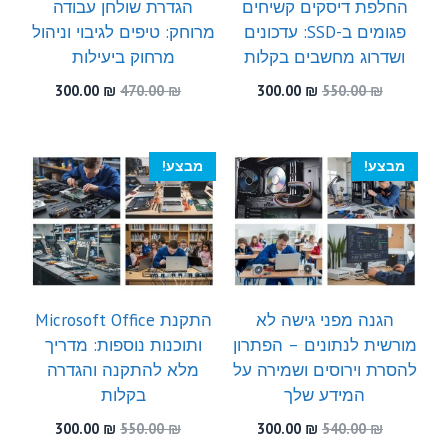
החלפת דיסקים קשיחים
הגדרת שולחן עבודה
פגומים ב-SSD: עדכונים
מרוחק: טיפים לגיבוי וניהול
ושדרוג מחשבים בקלות
מרחוק ביעילות
המחיר
המחיר
המחיר
המחיר
300.00
₪
470.00
₪
300.00
₪
550.00
₪
המקורי
הנוכחי
המקורי
הנוכחי
היה:
הוא:
היה:
הוא:
300.00 ₪.
470.00 ₪.
300.00 ₪.
550.00 ₪.
מבצע!
מבצע!
הגנה מפני גישה לא
התקנת Microsoft Office
מורשית לנתונים – הפתרון
ותוכנות נוספות: מדריך
להסרת וירוסים ושמירה על
מלא להתקנה והגדרה
המידע שלך
בקלות
המחיר
המחיר
המחיר
המחיר
300.00
₪
550.00
₪
300.00
₪
540.00
₪