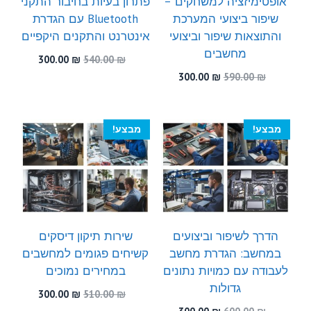
אופטימיזציה למשחקים –
פתרון בעיות בחיבור התקני
שיפור ביצועי המערכת
Bluetooth עם הגדרת
והתוצאות שיפור וביצועי
אינטרנט והתקנים היקפיים
מחשבים
המחיר
המחיר
300.00
₪
540.00
₪
המקורי
הנוכחי
המחיר
המחיר
300.00
₪
590.00
₪
היה:
הוא:
המקורי
הנוכחי
300.00 ₪.
540.00 ₪.
היה:
הוא:
300.00 ₪.
590.00 ₪.
מבצע!
מבצע!
הדרך לשיפור וביצועים
שירות תיקון דיסקים
במחשב: הגדרת מחשב
קשיחים פגומים למחשבים
לעבודה עם כמויות נתונים
במחירים נמוכים
גדולות
המחיר
המחיר
300.00
₪
510.00
₪
המקורי
הנוכחי
המחיר
המחיר