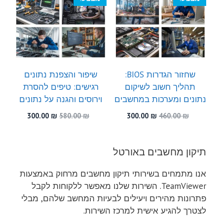
שחזור הגדרות BIOS:
שיפור והצפנת נתונים
תהליך חשוב לשיקום
רגישים: טיפים להסרת
נתונים ומערכות במחשבים
וירוסים והגנה על נתונים
המחיר
המחיר
המחיר
המחיר
300.00
₪
580.00
₪
300.00
₪
460.00
₪
המקורי
הנוכחי
המקורי
הנוכחי
היה:
הוא:
היה:
הוא:
300.00 ₪.
580.00 ₪.
300.00 ₪.
460.00 ₪.
תיקון מחשבים באורטל
אנו מתמחים בשירותי תיקון מחשבים מרחוק באמצעות
TeamViewer. השירות שלנו מאפשר ללקוחות לקבל
פתרונות מהירים ויעילים לבעיות המחשב שלהם, מבלי
לצטרך להגיע אישית למרכז השירות.