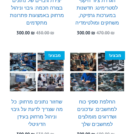
הגדרת ציוד היקפי
יצירת גיבויים של נתונים
לסטרימינג: חדשנות
בצורה חכמה: גיבוי וניהול
במערכות גרפיקה,
מרחוק באמצעות פתרונות
משחקים ומולטימדיה
מתקדמים
המחיר
המחיר
המחיר
המחיר
300.00
₪
450.00
₪
300.00
₪
470.00
₪
המקורי
הנוכחי
המקורי
הנוכחי
היה:
הוא:
היה:
הוא:
300.00 ₪.
450.00 ₪.
300.00 ₪.
470.00 ₪.
מבצע!
מבצע!
החלפת ספקי כוח
שחזור נתונים מרחוק: כל
למחשבים: עדכונים
מה שצריך לדעת על גיבוי
ושדרוגים מומלצים
וניהול מרחוק בעידן
למחשבים שלך
הדיגיטלי
המחיר
המחיר
המחיר
המחיר