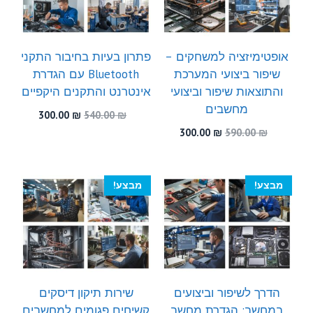
אופטימיזציה למשחקים –
פתרון בעיות בחיבור התקני
שיפור ביצועי המערכת
Bluetooth עם הגדרת
והתוצאות שיפור וביצועי
אינטרנט והתקנים היקפיים
מחשבים
המחיר
המחיר
300.00
₪
540.00
₪
המקורי
הנוכחי
המחיר
המחיר
300.00
₪
590.00
₪
היה:
הוא:
המקורי
הנוכחי
300.00 ₪.
540.00 ₪.
היה:
הוא:
300.00 ₪.
590.00 ₪.
מבצע!
מבצע!
הדרך לשיפור וביצועים
שירות תיקון דיסקים
במחשב: הגדרת מחשב
קשיחים פגומים למחשבים