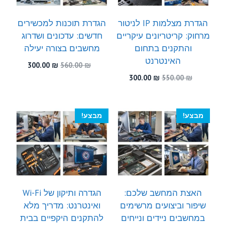
הגדרת מצלמות IP לניטור
הגדרת תוכנות למכשירים
מרחוק: קריטריונים עיקריים
חדשים: עדכונים ושדרוג
והתקנים בתחום
מחשבים בצורה יעילה
האינטרנט
המחיר
המחיר
300.00
₪
560.00
₪
המקורי
הנוכחי
המחיר
המחיר
300.00
₪
550.00
₪
היה:
הוא:
המקורי
הנוכחי
300.00 ₪.
560.00 ₪.
היה:
הוא:
300.00 ₪.
550.00 ₪.
מבצע!
מבצע!
האצת המחשב שלכם:
הגדרה ותיקון של Wi-Fi
שיפור וביצועים מרשימים
ואינטרנט: מדריך מלא
במחשבים ניידים ונייחים
להתקנים היקפיים בבית