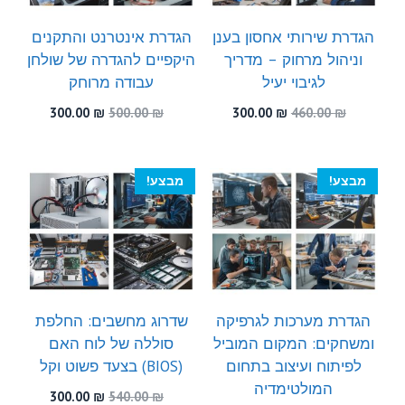
הגדרת שירותי אחסון בענן
הגדרת אינטרנט והתקנים
וניהול מרחוק – מדריך
היקפיים להגדרה של שולחן
לגיבוי יעיל
עבודה מרוחק
המחיר
המחיר
המחיר
המחיר
300.00
₪
500.00
₪
300.00
₪
460.00
₪
המקורי
הנוכחי
המקורי
הנוכחי
היה:
הוא:
היה:
הוא:
300.00 ₪.
500.00 ₪.
300.00 ₪.
460.00 ₪.
מבצע!
מבצע!
הגדרת מערכות לגרפיקה
שדרוג מחשבים: החלפת
ומשחקים: המקום המוביל
סוללה של לוח האם
לפיתוח ועיצוב בתחום
(BIOS) בצעד פשוט וקל
המולטימדיה
המחיר
המחיר
300.00
₪
540.00
₪