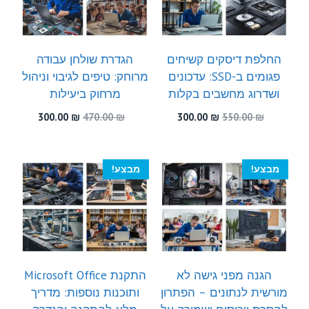
החלפת דיסקים קשיחים
הגדרת שולחן עבודה
פגומים ב-SSD: עדכונים
מרוחק: טיפים לגיבוי וניהול
ושדרוג מחשבים בקלות
מרחוק ביעילות
המחיר
המחיר
המחיר
המחיר
300.00
₪
470.00
₪
300.00
₪
550.00
₪
המקורי
הנוכחי
המקורי
הנוכחי
היה:
הוא:
היה:
הוא:
300.00 ₪.
470.00 ₪.
300.00 ₪.
550.00 ₪.
מבצע!
מבצע!
הגנה מפני גישה לא
התקנת Microsoft Office
מורשית לנתונים – הפתרון
ותוכנות נוספות: מדריך