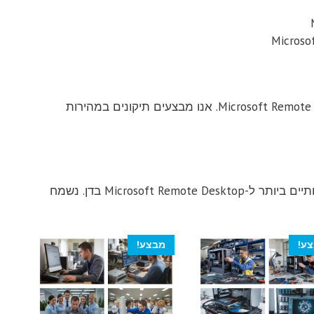
צוות המומחים שלנו כולל טכנאים מנוסים ומומחים בתחום ה-Microsoft Remote Desktop. אנו מבצעים תיקונים במהירות
אל תהססו ליצור איתנו קשר כדי לקבל את השירותים המקצועיים והאיכותיים ביותר ל-Microsoft Remote Desktop בדן. נשמח
ע!
מבצע!