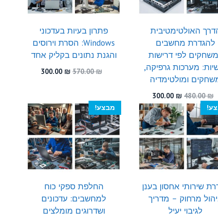
דרך האולטימטיבית
פתרון בעיות בעדכוני
להגדרת מחשבים
Windows: הסרת וירוסים
שחקים לפי דרישות
והגנת נתונים בקליק אחד
יות: מערכות גרפיקה,
המחיר
המחיר
300.00
₪
570.00
₪
שחקים ומולטימדיה
המקורי
הנוכחי
היה:
הוא:
המחיר
המחיר
300.00
₪
480.00
₪
300.00 ₪.
570.00 ₪.
המקורי
הנוכחי
ע!
מבצע!
היה:
הוא:
300.00 ₪.
480.00 ₪.
רת שירותי אחסון בענן
החלפת ספקי כוח
יהול מרחוק – מדריך
למחשבים: עדכונים
לגיבוי יעיל
ושדרוגים מומלצים