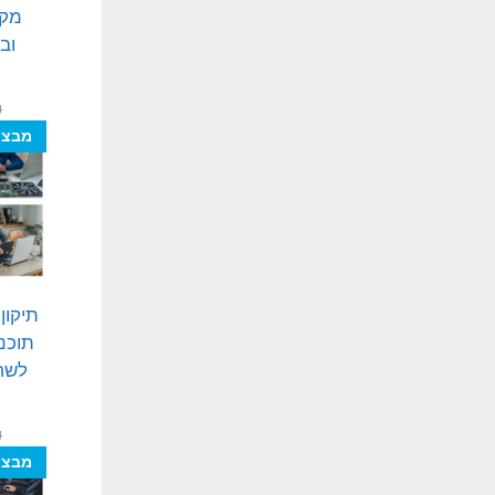
מקצ
וב
₪
מבצע
תיקון
תוכנ
לשחז
₪
מבצע