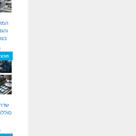
המד
בצו
₪
מבצע
שדרו
₪