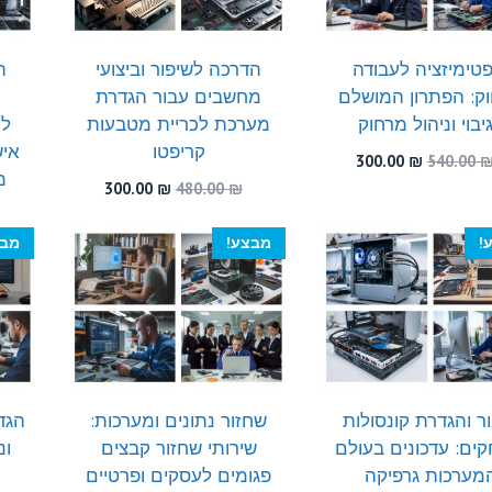
פטימיזציה לעבודה
הדרכה לשיפור וביצועי
ה
ק: הפתרון המושלם
מחשבים עבור הגדרת
יבוי וניהול מרחוק
מערכת לכריית מטבעות
למ
קריפטו
איש
המחיר
המחיר
300.00
₪
540.00
מ
המקורי
הנוכחי
המחיר
המחיר
300.00
₪
480.00
₪
היה:
הוא:
המקורי
הנוכחי
300.00 ₪.
540.00 ₪.
היה:
הוא:
!
מבצע!
מבצ
300.00 ₪.
480.00 ₪.
ר והגדרת קונסולות
שחזור נתונים ומערכות:
הגד
ים: עדכונים בעולם
שירותי שחזור קבצים
ונ
מערכות גרפיקה
פגומים לעסקים ופרטיים