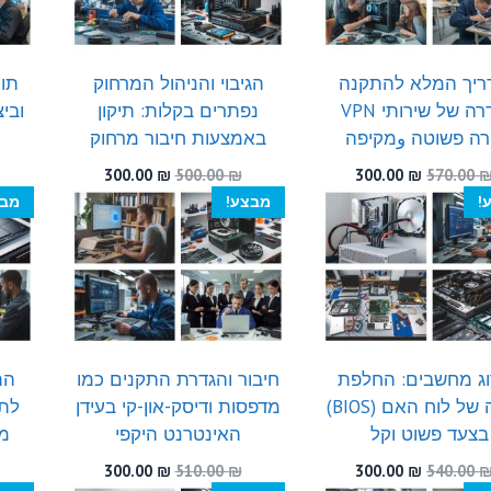
ריך המלא להתקנה
הגיבוי והניהול המרחוק
תו
והגדרה של שירותי VPN
נפתרים בקלות: תיקון
ובי
רה פשוטה وמקיפה
באמצעות חיבור מרחוק
המחיר
המחיר
המחיר
המחיר
300.00
₪
500.00
₪
300.00
₪
570.00
המקורי
הנוכחי
המקורי
הנוכחי
!
מבצע!
מבצ
היה:
הוא:
היה:
הוא:
300.00 ₪.
500.00 ₪.
300.00 ₪.
570.00 ₪.
ג מחשבים: החלפת
חיבור והגדרת התקנים כמו
הת
סוללה של לוח האם (BIOS)
מדפסות ודיסק-און-קי בעידן
לתו
בצעד פשוט וקל
האינטרנט היקפי
מח
המחיר
המחיר
המחיר
המחיר
300.00
₪
510.00
₪
300.00
₪
540.00