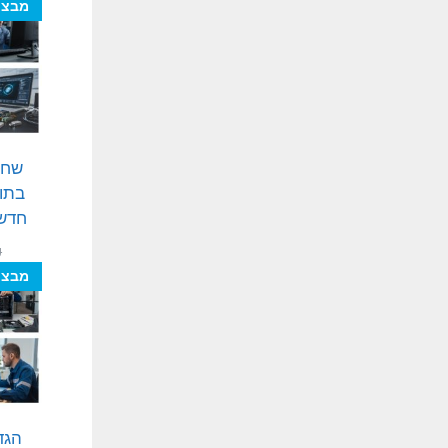
מבצע
שחז
בתוכ
חדשנ
₪
מבצע
הגד