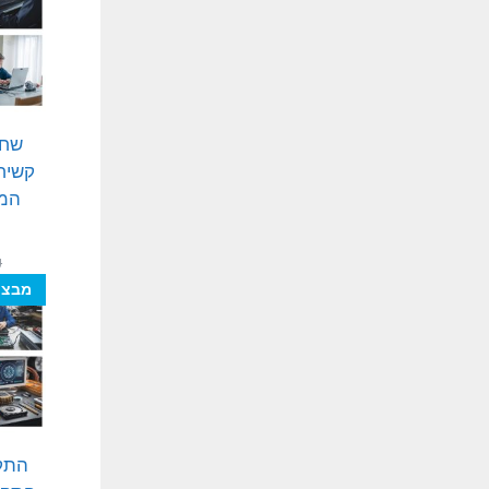
שחז
המה
₪
מבצע
התקנ