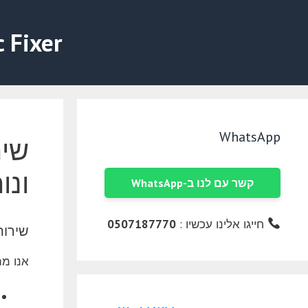
דלג
תוכן
c Fixer
WhatsApp
ונו
קשר עם לנו ב-WhatsApp
חייגו אלינו עכשיו :
0507187770
שירותי תי
אנו מתמחים בת