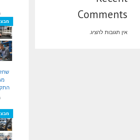
Comments
₪
מבצע
אין תגובות להציג.
שחזו
מג
התקנ
₪
מבצע