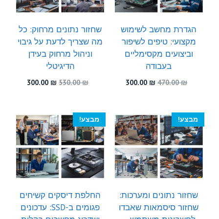
הגדרת מחשב לשימוש
שחזור נתונים מרחוק: כל
מקצועי: טיפים לשיפור
מה שצריך לדעת על גיבוי
וביצועים מקסימליים
וניהול מרחוק בעידן
בעבודה
הדיגיטלי
המחיר
המחיר
המחיר
המחיר
300.00
₪
530.00
₪
300.00
₪
470.00
₪
המקורי
הנוכחי
המקורי
הנוכחי
היה:
הוא:
היה:
הוא:
300.00 ₪.
530.00 ₪.
300.00 ₪.
470.00 ₪.
מבצע!
מבצע!
שחזור נתונים ומערכות:
החלפת דיסקים קשיחים
שחזור סיסמאות שאבדו
פגומים ב-SSD: עדכונים