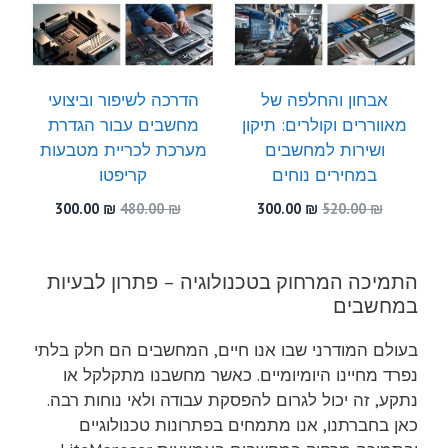
אבחון והחלפה של
הדרכה לשיפור וביצועי
מאווררים וקולרים: תיקון
מחשבים עבור הגדרת
ושירות למחשבים
מערכת לכריית מטבעות
במחירים נוחים
קריפטו
המחיר
המחיר
המחיר
המחיר
300.00
₪
480.00
₪
300.00
₪
520.00
₪
המקורי
הנוכחי
המקורי
הנוכחי
היה:
הוא:
היה:
הוא:
300.00 ₪.
480.00 ₪.
300.00 ₪.
520.00 ₪.
התמיכה המרחוק בטכנולוגיה – פתרון לבעיות
במחשבים
בעולם המודרני שבו אנו חיים, המחשבים הם חלק בלתי
נפרד מחיינו היומיומיים. כאשר מחשבנו מתקלקל או
נתקע, זה יכול לגרום להפסקת עבודה ולאי נוחות רבה.
כאן בחברתנו, אנו מתמחים בפתרונות טכנולוגיים