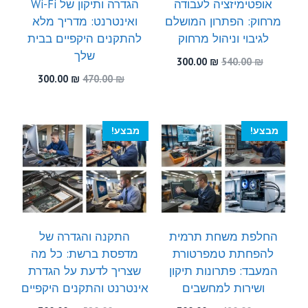
אופטימיזציה לעבודה
הגדרה ותיקון של Wi-Fi
מרחוק: הפתרון המושלם
ואינטרנט: מדריך מלא
לגיבוי וניהול מרחוק
להתקנים היקפיים בבית
שלך
המחיר
המחיר
300.00
₪
540.00
₪
המקורי
הנוכחי
המחיר
המחיר
300.00
₪
470.00
₪
היה:
הוא:
המקורי
הנוכחי
300.00 ₪.
540.00 ₪.
היה:
הוא:
300.00 ₪.
470.00 ₪.
מבצע!
מבצע!
החלפת משחת תרמית
התקנה והגדרה של
להפחתת טמפרטורת
מדפסת ברשת: כל מה
המעבד: פתרונות תיקון
שצריך לדעת על הגדרת
ושירות למחשבים
אינטרנט והתקנים היקפיים