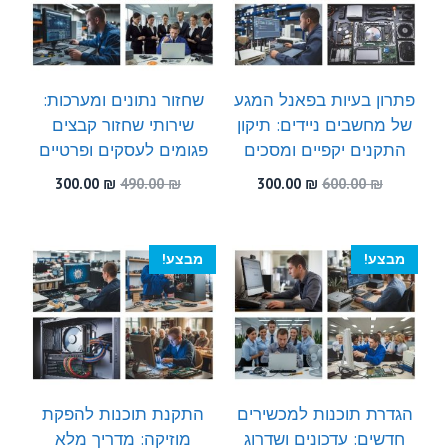
פתרון בעיות בפאנל המגע
שחזור נתונים ומערכות:
של מחשבים ניידים: תיקון
שירותי שחזור קבצים
התקנים יקפיים ומסכים
פגומים לעסקים ופרטיים
המחיר
המחיר
המחיר
המחיר
300.00
₪
490.00
₪
300.00
₪
600.00
₪
המקורי
הנוכחי
המקורי
הנוכחי
היה:
הוא:
היה:
הוא:
300.00 ₪.
490.00 ₪.
300.00 ₪.
600.00 ₪.
מבצע!
מבצע!
הגדרת תוכנות למכשירים
התקנת תוכנות להפקת
חדשים: עדכונים ושדרוג
מוזיקה: מדריך מלא