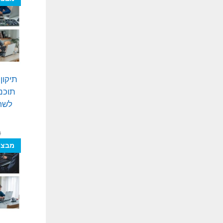
תיקון
תוכנ
לשחז
₪
מבצע