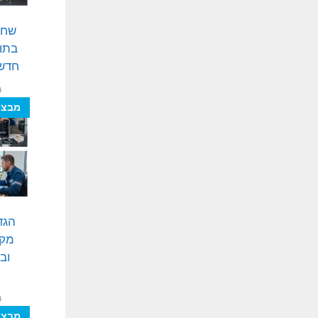
שחז
בתוכ
חדשנ
₪
מבצע
הגד
מקצ
וב
₪
מבצע