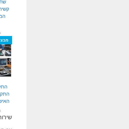
שחז
המה
₪
מבצע
התקנ
התקנ
האיש
₪
שירות