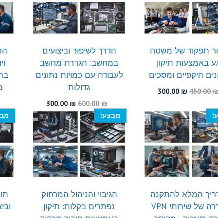
ר תפקוד של משטח
הדרך לשיפור וביצועים
הת
ע באמצעות תיקון
במחשב: הגדרת מחשב
וי
ים היקפיים ומסכים
לעבודה עם כמויות נתונים
בתח
גדולות
מ
המחיר
המחיר
300.00
₪
450.00
המקורי
הנוכחי
המחיר
המחיר
300.00
₪
600.00
₪
היה:
הוא:
המקורי
הנוכחי
!
מבצע!
מבצ
300.00 ₪.
450.00 ₪.
היה:
הוא:
300.00 ₪.
600.00 ₪.
ריך המלא להתקנה
הגיבוי והניהול המרחוק
תו
והגדרה של שירותי VPN
נפתרים בקלות: תיקון
ובי