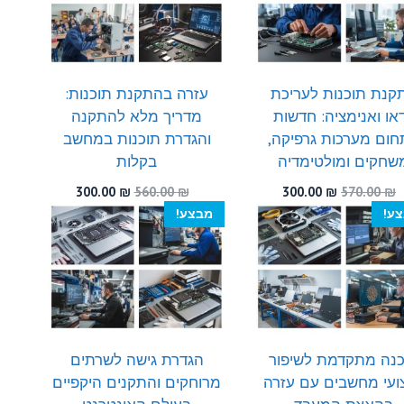
קנת תוכנות לעריכת
עזרה בהתקנת תוכנות:
דאו ואנימציה: חדשות
מדריך מלא להתקנה
ום מערכות גרפיקה,
והגדרת תוכנות במחשב
שחקים ומולטימדיה
בקלות
המחיר
המחיר
המחיר
המחיר
300.00
₪
560.00
₪
300.00
₪
570.00
₪
המקורי
הנוכחי
המקורי
הנוכחי
ע!
מבצע!
היה:
הוא:
היה:
הוא:
300.00 ₪.
560.00 ₪.
300.00 ₪.
570.00 ₪.
כנה מתקדמת לשיפור
הגדרת גישה לשרתים
צועי מחשבים עם עזרה
מרוחקים והתקנים היקפיים