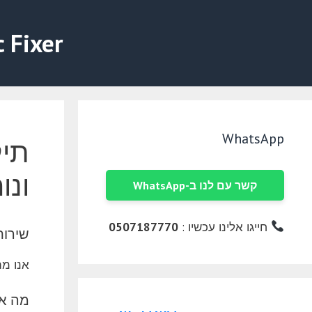
דלג
תוכן
c Fixer
WhatsApp
תיק
ונו
קשר עם לנו ב-WhatsApp
חייגו אלינו עכשיו :
0507187770
שירות
אנו מת
מה אנ