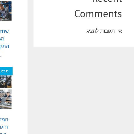
Comments
אין תגובות להציג.
שחזו
מג
התקנ
₪
מבצע
המד