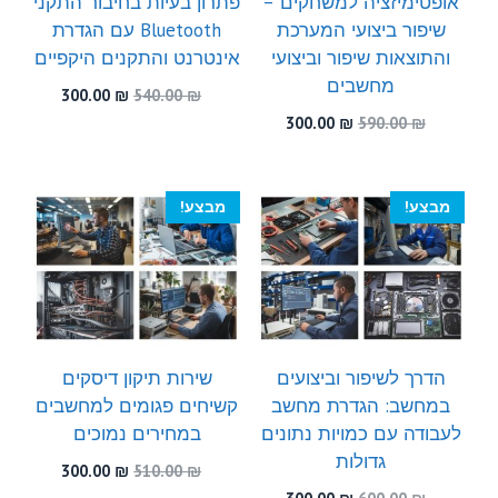
אופטימיזציה למשחקים –
פתרון בעיות בחיבור התקני
שיפור ביצועי המערכת
Bluetooth עם הגדרת
והתוצאות שיפור וביצועי
אינטרנט והתקנים היקפיים
מחשבים
המחיר
המחיר
300.00
₪
540.00
₪
המקורי
הנוכחי
המחיר
המחיר
300.00
₪
590.00
₪
היה:
הוא:
המקורי
הנוכחי
300.00 ₪.
540.00 ₪.
היה:
הוא:
300.00 ₪.
590.00 ₪.
מבצע!
מבצע!
הדרך לשיפור וביצועים
שירות תיקון דיסקים
במחשב: הגדרת מחשב
קשיחים פגומים למחשבים
לעבודה עם כמויות נתונים
במחירים נמוכים
גדולות
המחיר
המחיר
300.00
₪
510.00
₪
המקורי
הנוכחי
המחיר
המחיר