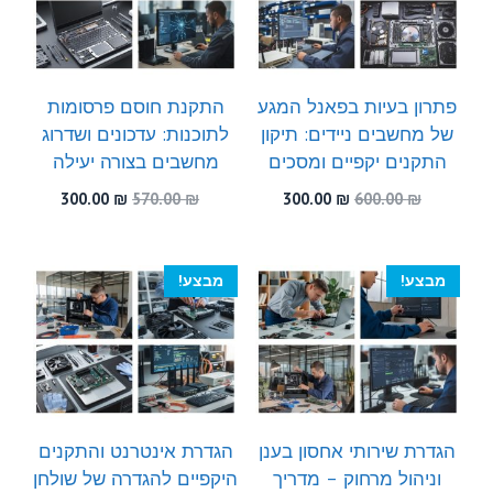
פתרון בעיות בפאנל המגע
התקנת חוסם פרסומות
של מחשבים ניידים: תיקון
לתוכנות: עדכונים ושדרוג
התקנים יקפיים ומסכים
מחשבים בצורה יעילה
המחיר
המחיר
המחיר
המחיר
300.00
₪
570.00
₪
300.00
₪
600.00
₪
המקורי
הנוכחי
המקורי
הנוכחי
היה:
הוא:
היה:
הוא:
300.00 ₪.
570.00 ₪.
300.00 ₪.
600.00 ₪.
מבצע!
מבצע!
הגדרת שירותי אחסון בענן
הגדרת אינטרנט והתקנים
וניהול מרחוק – מדריך
היקפיים להגדרה של שולחן