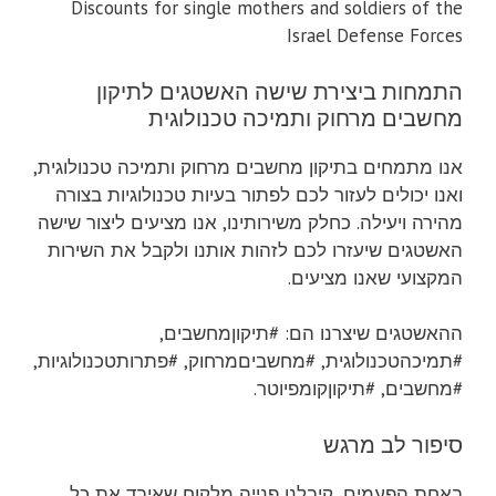
Discounts for single mothers and soldiers of the
Israel Defense Forces
התמחות ביצירת שישה האשטגים לתיקון
מחשבים מרחוק ותמיכה טכנולוגית
אנו מתמחים בתיקון מחשבים מרחוק ותמיכה טכנולוגית,
ואנו יכולים לעזור לכם לפתור בעיות טכנולוגיות בצורה
מהירה ויעילה. כחלק משירותינו, אנו מציעים ליצור שישה
האשטגים שיעזרו לכם לזהות אותנו ולקבל את השירות
המקצועי שאנו מציעים.
ההאשטגים שיצרנו הם: #תיקוןמחשבים,
#תמיכהטכנולוגית, #מחשביםמרחוק, #פתרותטכנולוגיות,
#מחשבים, #תיקוןקומפיוטר.
סיפור לב מרגש
באחת הפעמים, קיבלנו פנייה מלקוח שאיבד את כל