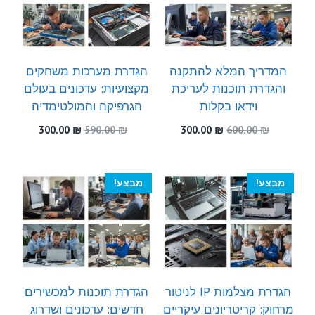
המדריך המלא להתקנה
הגדרת מערכות משחקים
והגדרת תוכנות לעריכת
מקצועיות: עדכונים בעולם
וידאו בקלות
הגרפיקה והמולטימדיה
המחיר
המחיר
המחיר
המחיר
300.00
₪
590.00
₪
300.00
₪
600.00
₪
המקורי
הנוכחי
המקורי
הנוכחי
היה:
הוא:
היה:
הוא:
300.00 ₪.
590.00 ₪.
300.00 ₪.
600.00 ₪.
מבצע!
מבצע!
הגדרת מצלמות IP לניטור
הגדרת תוכנות למכשירים
מרחוק: קריטריונים עיקריים
חדשים: עדכונים ושדרוג