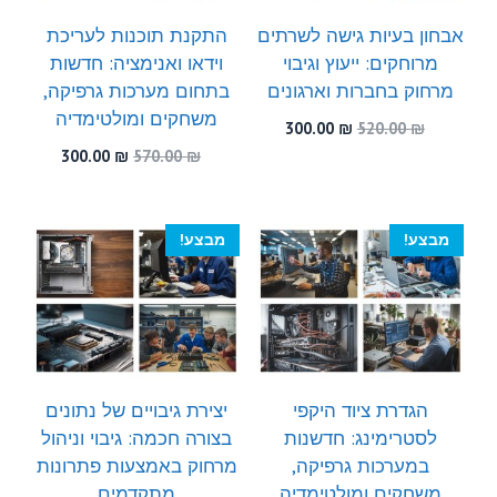
אבחון בעיות גישה לשרתים
התקנת תוכנות לעריכת
מרוחקים: ייעוץ וגיבוי
וידאו ואנימציה: חדשות
מרחוק בחברות וארגונים
בתחום מערכות גרפיקה,
משחקים ומולטימדיה
המחיר
המחיר
300.00
₪
520.00
₪
המקורי
הנוכחי
המחיר
המחיר
300.00
₪
570.00
₪
היה:
הוא:
המקורי
הנוכחי
300.00 ₪.
520.00 ₪.
היה:
הוא:
300.00 ₪.
570.00 ₪.
מבצע!
מבצע!
הגדרת ציוד היקפי
יצירת גיבויים של נתונים
לסטרימינג: חדשנות
בצורה חכמה: גיבוי וניהול
במערכות גרפיקה,
מרחוק באמצעות פתרונות
משחקים ומולטימדיה
מתקדמים