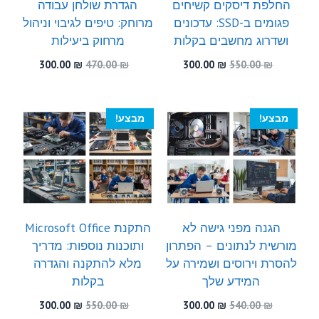
החלפת דיסקים קשיחים
הגדרת שולחן עבודה
פגומים ב-SSD: עדכונים
מרוחק: טיפים לגיבוי וניהול
ושדרוג מחשבים בקלות
מרחוק ביעילות
המחיר
המחיר
המחיר
המחיר
300.00
₪
470.00
₪
300.00
₪
550.00
₪
המקורי
הנוכחי
המקורי
הנוכחי
היה:
הוא:
היה:
הוא:
300.00 ₪.
470.00 ₪.
300.00 ₪.
550.00 ₪.
מבצע!
מבצע!
הגנה מפני גישה לא
התקנת Microsoft Office
מורשית לנתונים – הפתרון
ותוכנות נוספות: מדריך
להסרת וירוסים ושמירה על
מלא להתקנה והגדרה
המידע שלך
בקלות
המחיר
המחיר
המחיר
המחיר
300.00
₪
550.00
₪
300.00
₪
540.00
₪