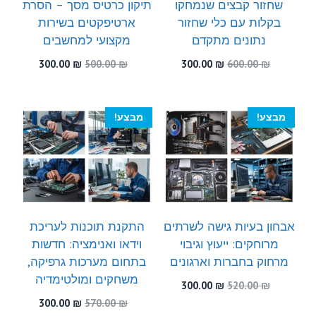
שחזור קבצים שנמחקו
תיקון כרטיס מסך – הסרת
בקלות עם כלי שחזור
ארטיפקטים בשירות
נתונים מתקדם
מקצועי למחשבים
המחיר
המחיר
המחיר
המחיר
300.00
₪
500.00
₪
300.00
₪
600.00
₪
המקורי
הנוכחי
המקורי
הנוכחי
היה:
הוא:
היה:
הוא:
300.00 ₪.
500.00 ₪.
300.00 ₪.
600.00 ₪.
מבצע!
מבצע!
אבחון בעיות גישה לשרתים
התקנת תוכנות לעריכת
מרוחקים: ייעוץ וגיבוי
וידאו ואנימציה: חדשות
מרחוק בחברות וארגונים
בתחום מערכות גרפיקה,
משחקים ומולטימדיה
המחיר
המחיר
300.00
₪
520.00
₪
המקורי
הנוכחי
המחיר
המחיר
300.00
₪
570.00
₪
היה:
הוא: