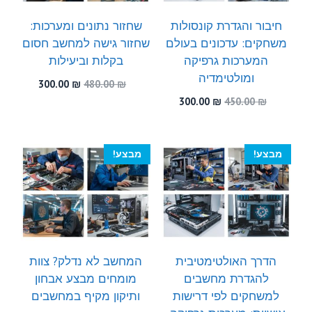
חיבור והגדרת קונסולות
שחזור נתונים ומערכות:
משחקים: עדכונים בעולם
שחזור גישה למחשב חסום
המערכות גרפיקה
בקלות וביעילות
ומולטימדיה
המחיר
המחיר
300.00
₪
480.00
₪
המקורי
הנוכחי
המחיר
המחיר
300.00
₪
450.00
₪
היה:
הוא:
המקורי
הנוכחי
300.00 ₪.
480.00 ₪.
היה:
הוא:
300.00 ₪.
450.00 ₪.
מבצע!
מבצע!
הדרך האולטימטיבית
המחשב לא נדלק? צוות
להגדרת מחשבים
מומחים מבצע אבחון
למשחקים לפי דרישות
ותיקון מקיף במחשבים