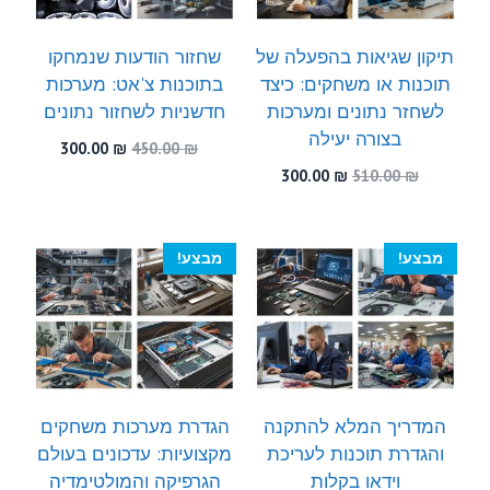
תיקון שגיאות בהפעלה של
שחזור הודעות שנמחקו
תוכנות או משחקים: כיצד
בתוכנות צ'אט: מערכות
לשחזר נתונים ומערכות
חדשניות לשחזור נתונים
בצורה יעילה
המחיר
המחיר
300.00
₪
450.00
₪
המקורי
הנוכחי
המחיר
המחיר
300.00
₪
510.00
₪
היה:
הוא:
המקורי
הנוכחי
300.00 ₪.
450.00 ₪.
היה:
הוא:
300.00 ₪.
510.00 ₪.
מבצע!
מבצע!
המדריך המלא להתקנה
הגדרת מערכות משחקים
והגדרת תוכנות לעריכת
מקצועיות: עדכונים בעולם
וידאו בקלות
הגרפיקה והמולטימדיה