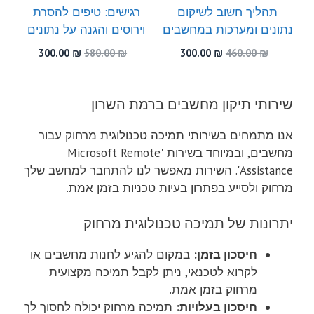
תהליך חשוב לשיקום
רגישים: טיפים להסרת
נתונים ומערכות במחשבים
וירוסים והגנה על נתונים
המחיר
המחיר
המחיר
המחיר
300.00
₪
580.00
₪
300.00
₪
460.00
₪
המקורי
הנוכחי
המקורי
הנוכחי
היה:
הוא:
היה:
הוא:
300.00 ₪.
580.00 ₪.
300.00 ₪.
460.00 ₪.
שירותי תיקון מחשבים ברמת השרון
אנו מתמחים בשירותי תמיכה טכנולוגית מרחוק עבור
מחשבים, ובמיוחד בשירות 'Microsoft Remote
Assistance'. השירות מאפשר לנו להתחבר למחשב שלך
מרחוק ולסייע בפתרון בעיות טכניות בזמן אמת.
יתרונות של תמיכה טכנולוגית מרחוק
חיסכון בזמן:
במקום להגיע לחנות מחשבים או
לקרוא לטכנאי, ניתן לקבל תמיכה מקצועית
מרחוק בזמן אמת.
חיסכון בעלויות:
תמיכה מרחוק יכולה לחסוך לך