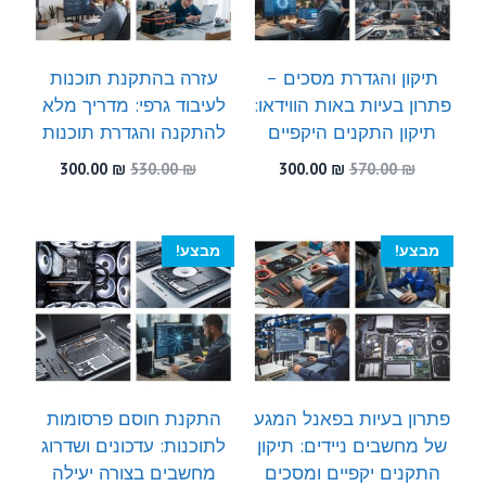
תיקון והגדרת מסכים –
עזרה בהתקנת תוכנות
פתרון בעיות באות הווידאו:
לעיבוד גרפי: מדריך מלא
תיקון התקנים היקפיים
להתקנה והגדרת תוכנות
המחיר
המחיר
המחיר
המחיר
300.00
₪
530.00
₪
300.00
₪
570.00
₪
המקורי
הנוכחי
המקורי
הנוכחי
היה:
הוא:
היה:
הוא:
300.00 ₪.
530.00 ₪.
300.00 ₪.
570.00 ₪.
מבצע!
מבצע!
פתרון בעיות בפאנל המגע
התקנת חוסם פרסומות
של מחשבים ניידים: תיקון
לתוכנות: עדכונים ושדרוג
התקנים יקפיים ומסכים
מחשבים בצורה יעילה