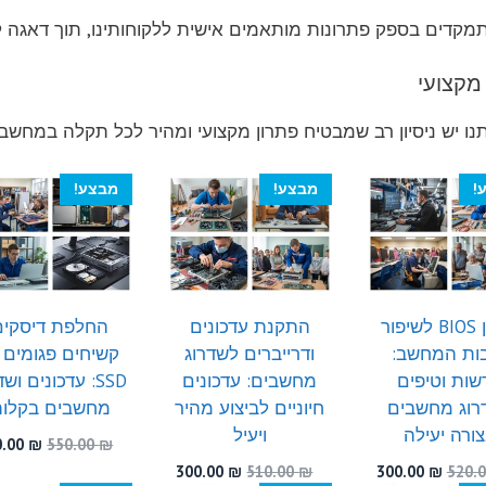
מקדים בספק פתרונות מותאמים אישית ללקוחותינו, תוך דאגה ל
 מקצועי
ו יש ניסיון רב שמבטיח פתרון מקצועי ומהיר לכל תקלה במחשב
!
מבצע!
מבצע!
עדכון BIOS לשיפור
התקנת עדכונים
החלפת דיסקים
בות המחשב:
ודרייברים לשדרוג
קשיחים פגומים 
שות וטיפים
מחשבים: עדכונים
SSD: עדכונים וש
רוג מחשבים
חיוניים לביצוע מהיר
מחשבים בקלו
ורה יעילה
ויעיל
המחיר
0.00
₪
550.00
₪
המקור
המחיר
המחיר
המחיר
המחיר
300.00
₪
510.00
₪
300.00
₪
520.