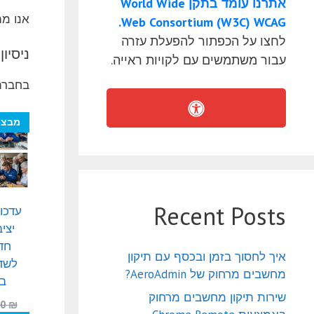
אתרנו עומד בתקן World Wide
אנו מת
Web Consortium (W3C) WCAG.
לחצו על הכפתור להפעלת עזרה
ניסיון
עבור משתמשים עם לקויות ראייה.
בחברתנ
מבצע
Recent Posts
יצי
חד
איך לחסוך בזמן ובכסף עם תיקון
לשד
מחשבים מרחוק של AeroAdmin?
בצ
שירות תיקון מחשבים מרחוק
00
₪