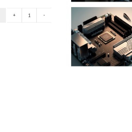
המקורי
הנוכ
היה:
הוא:
+
-
00 ₪.
480.00 ₪.