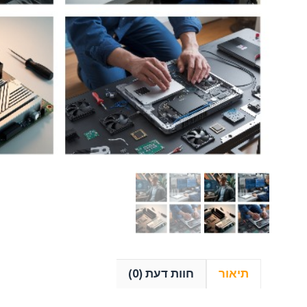
כמות
של
הדרכה
לשיפור
וביצועי
מחשבים
עבור
הגדרת
מערכת
לכריית
מטבעות
קריפטו
תיאור
חוות דעת (0)