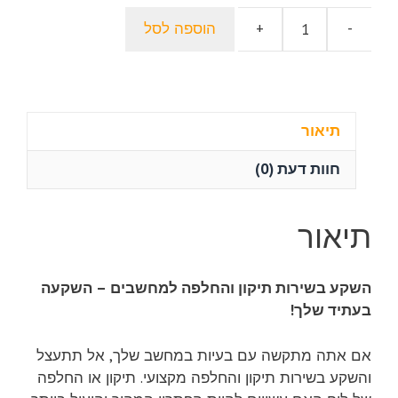
היה:
הוא:
-
+
הוספה לסל
490.00 ₪.
כמות
300.00 ₪.
של
החלפה
או
תיקון
תיאור
של
חוות דעת (0)
לוח
האם
במחשב?
תיאור
ניסיון
מקצועי
ומהיר
השקע בשירות תיקון והחלפה למחשבים – השקעה
עם
בעתיד שלך!
תיקון
ושירות
אם אתה מתקשה עם בעיות במחשב שלך, אל תתעצל
למחשבים
והשקע בשירות תיקון והחלפה מקצועי. תיקון או החלפה