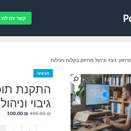
P
קשר עם לנו ב-tsApp
וק: גיבוי וניהול מרחוק בקלות ויעילות
מבצע!
התקנת תוכנ
גיבוי וניהו
המחיר
המח
300.00
₪
490.00
₪
המקורי
הנוכ
היה:
הוא: