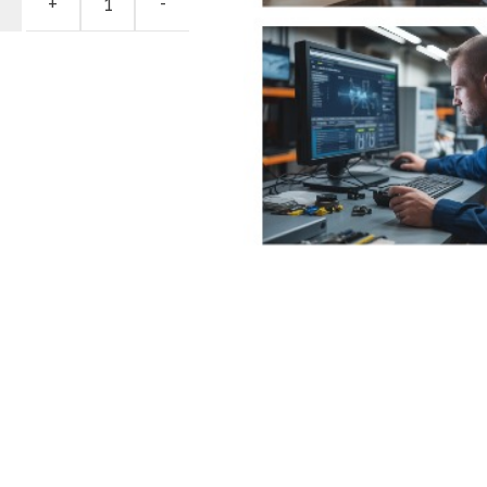
+
-
00 ₪.
490.00 ₪.