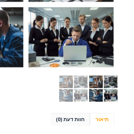
כמות
של
התקנת
תוכנות
לחיבור
מרחוק:
גיבוי
וניהול
מרחוק
בקלות
ויעילות
תיאור
חוות דעת (0)