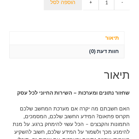
-
+
הוספה לסל
500.00 ₪.
כמות
300.00 ₪.
של
שחזור
מערכת
לאחר
תיאור
קריסה:
חוות דעת (0)
הפתרון
המושלם
לשחזור
תיאור
נתונים
ומערכות
שחזור נתונים ומערכות – השירות החיוני לכל עסק
האם חשבתם מה יקרה אם מערכת המחשב שלכם
תקרוס פתאום? המידע החשוב שלכם, המסמכים,
התמונות והקבצים – הכל עשוי להימחק ברגע. על מנת
להימנע מכך ולשמור על המידע שלכם, חשוב להשקיע