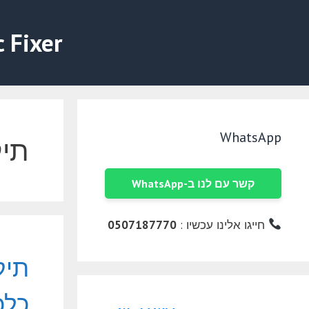
דלג
תוכן
c Fixer
WhatsApp
תיק
קשר עם לנו ב-WhatsApp
חייגו אלינו עכשיו :
0507187770
תיק