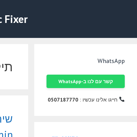
דלג
תוכן
c Fixer
WhatsApp
תיק
קשר עם לנו ב-WhatsApp
חייגו אלינו עכשיו :
0507187770
שיר