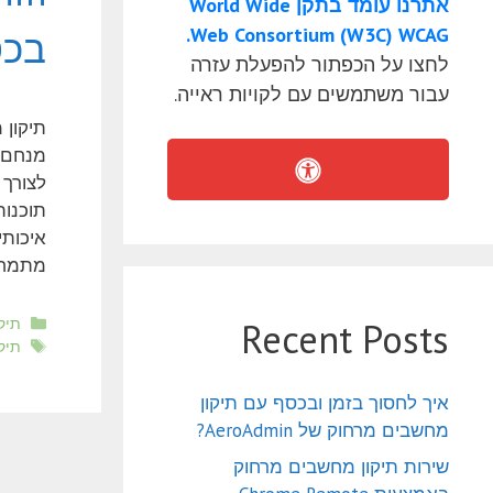
אתרנו עומד בתקן World Wide
Web Consortium (W3C) WCAG.
בכס
לחצו על הכפתור להפעלת עזרה
עבור משתמשים עם לקויות ראייה.
תיקון 
לצורך 
תוכנות
איכותי
מתמחי
קטגו
תיק
Recent Posts
תגי
תיק
איך לחסוך בזמן ובכסף עם תיקון
מחשבים מרחוק של AeroAdmin?
שירות תיקון מחשבים מרחוק