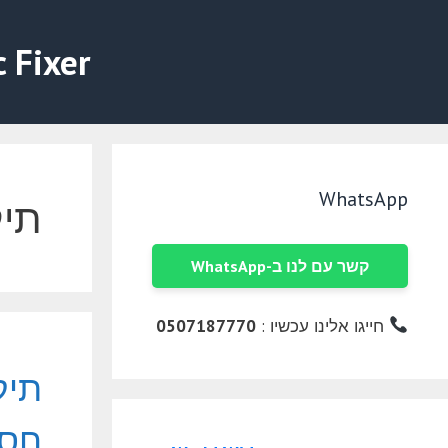
דלג
תוכן
c Fixer
WhatsApp
תיק
קשר עם לנו ב-WhatsApp
חייגו אלינו עכשיו :
0507187770
תיק
חסכ