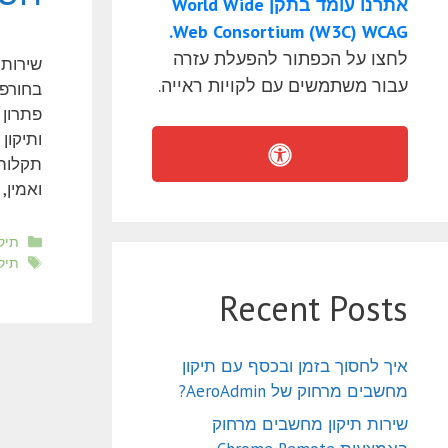
אתרנו עומד בתקן World Wide
Web Consortium (W3C) WCAG.
לחצו על הכפתור להפעלת עזרה
שירותי
עבור משתמשים עם לקויות ראייה.
בחורפי
פתרון 
ותיקון
תקלות 
ואמין,
קטגו
תיק
תגי
תיק
Recent Posts
איך לחסוך בזמן ובכסף עם תיקון
מחשבים מרחוק של AeroAdmin?
שירות תיקון מחשבים מרחוק