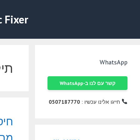
דלג
תוכן
c Fixer
WhatsApp
תיק
קשר עם לנו ב-WhatsApp
חייגו אלינו עכשיו :
0507187770
חיס
מרחוק 