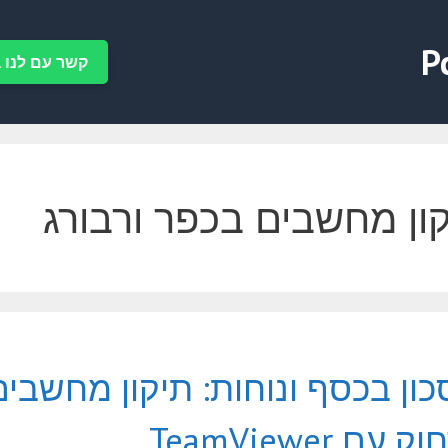
P
קשר עם לנו ב-tsApp
ון מחשבים בכפר ורבורג
כון בכסף ונוחות: תיקון מחשבים
עם TeamViewer