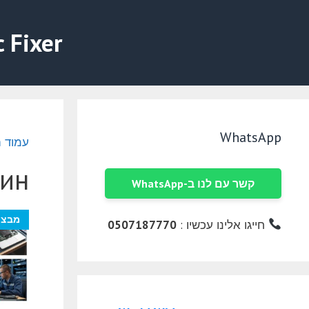
דלג
תוכן
c Fixer
WhatsApp
עמוד 
зин
קשר עם לנו ב-WhatsApp
מבצע
חייגו אלינו עכשיו :
0507187770